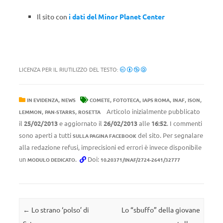
Il sito con
i dati del
Minor Planet Center
LICENZA PER IL RIUTILIZZO DEL TESTO:
,
,
,
,
,
,
IN EVIDENZA
NEWS
COMETE
FOTOTECA
IAPS ROMA
INAF
ISON
,
,
Articolo inizialmente pubblicato
LEMMON
PAN-STARRS
ROSETTA
il
25/02/2013
e aggiornato il
26/02/2013
alle
16:52
. I commenti
sono aperti a tutti
del sito. Per segnalare
SULLA PAGINA FACEBOOK
alla redazione refusi, imprecisioni ed errori è invece disponibile
un
.
Doi:
MODULO DEDICATO
10.20371/INAF/2724-2641/32777
Navigazione articolo
←
Lo strano ‘polso’ di
Lo “sbuffo” della giovane