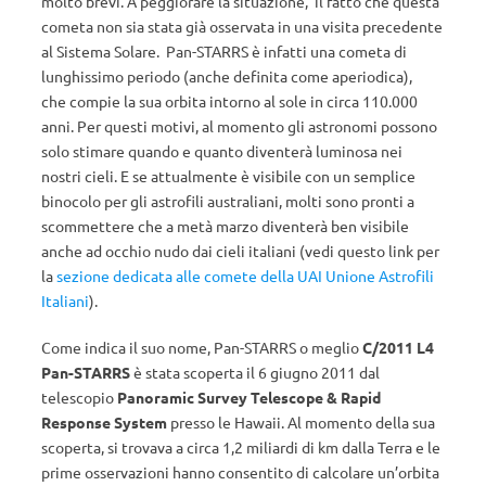
molto brevi. A peggiorare la situazione, il fatto che questa
cometa non sia stata già osservata in una visita precedente
al Sistema Solare. Pan-STARRS è infatti una cometa di
lunghissimo periodo (anche definita come aperiodica),
che compie la sua orbita intorno al sole in circa 110.000
anni. Per questi motivi, al momento gli astronomi possono
solo stimare quando e quanto diventerà luminosa nei
nostri cieli. E se attualmente è visibile con un semplice
binocolo per gli astrofili australiani, molti sono pronti a
scommettere che a metà marzo diventerà ben visibile
anche ad occhio nudo dai cieli italiani (vedi questo link per
la
sezione dedicata alle comete della UAI Unione Astrofili
Italiani
).
Come indica il suo nome, Pan-STARRS o meglio
C/2011 L4
Pan-STARRS
è stata scoperta il 6 giugno 2011 dal
telescopio
Panoramic Survey Telescope & Rapid
Response System
presso le Hawaii. Al momento della sua
scoperta, si trovava a circa 1,2 miliardi di km dalla Terra e le
prime osservazioni hanno consentito di calcolare un’orbita