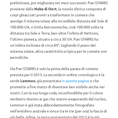
preliminare, poi migliorata nei mesi successivi. Pan-STARRS
proviene dalla
Nube di Oort
, la nuvola sferica composta di
corpi ghiacciati pronti a trasformarsi in comete che
avvolge il sistema solare alla incredibile distanza dal Sole di
100.000 UA, o Unita Astronomiche, cioè 100.000 volte la
distanza tra Sole e Terra, ben oltre l’orbita di Nettuno,
l’ultimo pianeta, situato a circa 30 UA. Pan-STARRS ha
un’orbita inclinata di circa 84°, tagliando il piano del
sistema solare, altra carattrtistica tipica per le comete non
periodiche.
Ma Pan-STARRS è solo la prima della parata di comete
prevista per il 2013. La seconda in ordine cronologico è la
verde
Lemmon
, già presentata
in queste pagine
e che
promette a fine marzo di diventare ben visibile anche nei
nostri. Con la sua lunga coda, inconfondibile per il colore
verdastro dovuto ai gas che stanno evaporando dal nucleo,
Lemmon è già stata abbondantemente fotografata
nell’emisfero australe e vince tra le tre (per ora) la fascia di
più bella. Infine, la terza protagonista del 2013 è la già