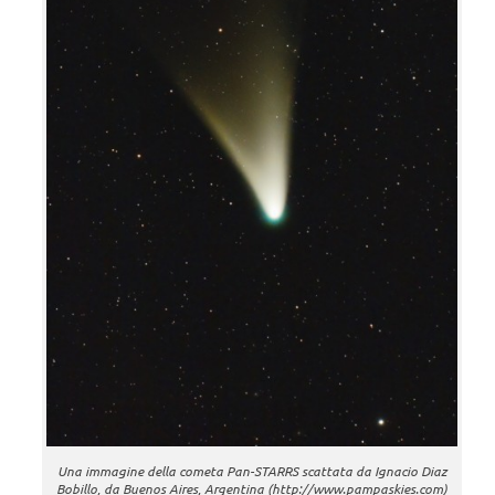
Una immagine della cometa Pan-STARRS scattata da Ignacio Diaz
Bobillo, da Buenos Aires, Argentina (http://www.pampaskies.com)