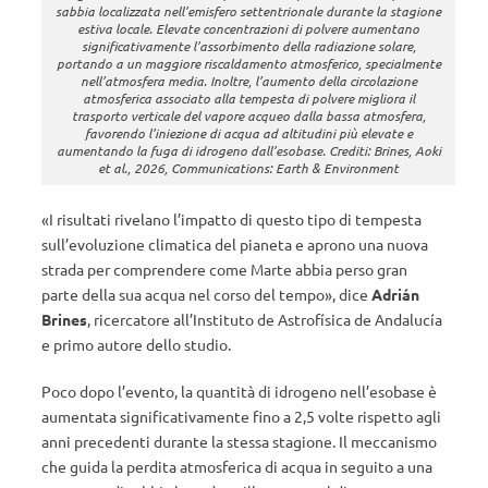
sabbia localizzata nell’emisfero settentrionale durante la stagione
estiva locale. Elevate concentrazioni di polvere aumentano
significativamente l’assorbimento della radiazione solare,
portando a un maggiore riscaldamento atmosferico, specialmente
nell’atmosfera media. Inoltre, l’aumento della circolazione
atmosferica associato alla tempesta di polvere migliora il
trasporto verticale del vapore acqueo dalla bassa atmosfera,
favorendo l’iniezione di acqua ad altitudini più elevate e
aumentando la fuga di idrogeno dall’esobase. Crediti: Brines, Aoki
et al., 2026, Communications: Earth & Environment
«I risultati rivelano l’impatto di questo tipo di tempesta
sull’evoluzione climatica del pianeta e aprono una nuova
strada per comprendere come Marte abbia perso gran
parte della sua acqua nel corso del tempo», dice
Adrián
Brines
, ricercatore all’Instituto de Astrofísica de Andalucía
e primo autore dello studio.
Poco dopo l’evento, la quantità di idrogeno nell’esobase è
aumentata significativamente fino a 2,5 volte rispetto agli
anni precedenti durante la stessa stagione. Il meccanismo
che guida la perdita atmosferica di acqua in seguito a una