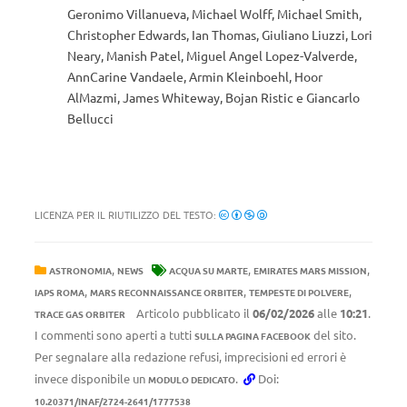
Geronimo Villanueva, Michael Wolff, Michael Smith,
Christopher Edwards, Ian Thomas, Giuliano Liuzzi, Lori
Neary, Manish Patel, Miguel Angel Lopez-Valverde,
AnnCarine Vandaele, Armin Kleinboehl, Hoor
AlMazmi, James Whiteway, Bojan Ristic e Giancarlo
Bellucci
LICENZA PER IL RIUTILIZZO DEL TESTO:
,
,
,
ASTRONOMIA
NEWS
ACQUA SU MARTE
EMIRATES MARS MISSION
,
,
,
IAPS ROMA
MARS RECONNAISSANCE ORBITER
TEMPESTE DI POLVERE
Articolo pubblicato il
06/02/2026
alle
10:21
.
TRACE GAS ORBITER
I commenti sono aperti a tutti
del sito.
SULLA PAGINA FACEBOOK
Per segnalare alla redazione refusi, imprecisioni ed errori è
invece disponibile un
.
Doi:
MODULO DEDICATO
10.20371/INAF/2724-2641/1777538