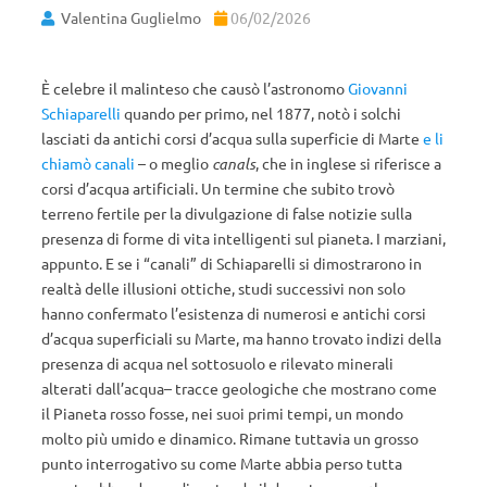
Valentina Guglielmo
06/02/2026
È celebre il malinteso che causò l’astronomo
Giovanni
Schiaparelli
quando per primo, nel 1877, notò i solchi
lasciati da antichi corsi d’acqua sulla superficie di Marte
e li
chiamò canali
– o meglio
canals
, che in inglese si riferisce a
corsi d’acqua artificiali. Un termine che subito trovò
terreno fertile per la divulgazione di false notizie sulla
presenza di forme di vita intelligenti sul pianeta. I marziani,
appunto. E se i “canali” di Schiaparelli si dimostrarono in
realtà delle illusioni ottiche, studi successivi non solo
hanno confermato l’esistenza di numerosi e antichi corsi
d’acqua superficiali su Marte, ma hanno trovato indizi della
presenza di acqua nel sottosuolo e rilevato minerali
alterati dall’acqua– tracce geologiche che mostrano come
il Pianeta rosso fosse, nei suoi primi tempi, un mondo
molto più umido e dinamico. Rimane tuttavia un grosso
punto interrogativo su come Marte abbia perso tutta