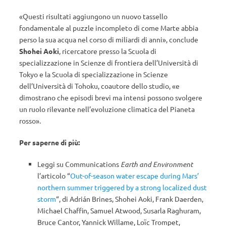
«Questi risultati aggiungono un nuovo tassello
fondamentale al puzzle incompleto di come Marte abbia
perso la sua acqua nel corso di miliardi di anni», conclude
Shohei Aoki
, ricercatore presso la Scuola di
specializzazione in Scienze di frontiera dell’Università di
Tokyo e la Scuola di specializzazione in Scienze
dell’Università di Tohoku, coautore dello studio, «e
dimostrano che episodi brevi ma intensi possono svolgere
un ruolo rilevante nell’evoluzione climatica del Pianeta
rosso».
Per saperne di più:
Leggi su Communications
Earth and Environment
l’articolo “
Out-of-season water escape during Mars’
northern summer triggered by a strong localized dust
storm
“, di Adrián Brines, Shohei Aoki, Frank Daerden,
Michael Chaffin, Samuel Atwood, Susarla Raghuram,
Bruce Cantor, Yannick Willame, Loïc Trompet,