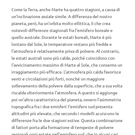
Come la Terra, anche Marte ha quattro stagioni, a causa di
un’inclinazione assiale simile. A differenza del nostro
pianeta, però, ha un’orbita molto ellittica, il che crea
notevoli differenze stagionali fra l’emisfero boreale e
quello australe. Durante le estati boreali, Marte è più
lontano dal Sole, le temperature restano più fredde e
l’atmosfera è relativamente priva di polvere. Al contrario,
le estati australi sono più calde, poiché coincidono con
l’avvicinamento massimo di Marte al Sole, che consente un
irraggiamento più efficace. L’atmosfera più calda favorisce
venti e circolazioni più forti, nonché un maggiore
sollevamento della polvere dalla superficie, che a sua volta
riscalda ulteriormente l’atmosfera. A questo si aggiunge
poi un’altra caratteristica del pianeta, ovvero l’asimmetria
topografica fra i due emisferi: l’emisfero sud presenta
altitudini più elevate, che secondo i modelli acuiscono le
differenze fra le due stagioni estive. Questa combinazione
di fattori porta alla formazione di tempeste di polvere
regionali ogni estate nell’emisfero sud, che in alcuni casi