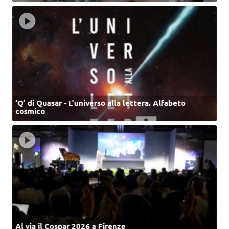
‘Q’ di Quasar - L'universo alla lettera. Alfabeto
cosmico
Al via il Cospar 2026 a Firenze