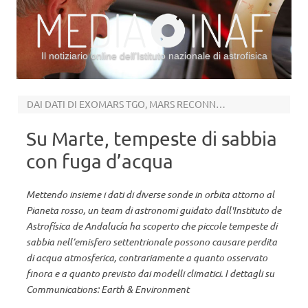
Il notiziario online dell’Istituto nazionale di astrofisica
Vai al contenuto
DAI DATI DI EXOMARS TGO, MARS RECONNAISSANCE ORBITER ED EMIRATES MARS MISSION
Su Marte, tempeste di sabbia
con fuga d’acqua
Mettendo insieme i dati di diverse sonde in orbita attorno al
Pianeta rosso, un team di astronomi guidato dall'Instituto de
Astrofísica de Andalucía ha scoperto che piccole tempeste di
sabbia nell’emisfero settentrionale possono causare perdita
di acqua atmosferica, contrariamente a quanto osservato
finora e a quanto previsto dai modelli climatici. I dettagli su
Communications: Earth & Environment