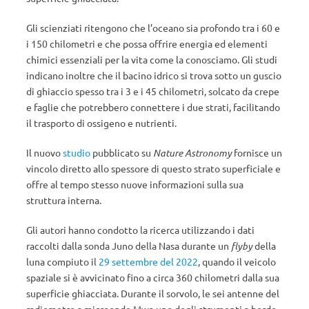
Gli scienziati ritengono che l’oceano sia profondo tra i 60 e
i 150 chilometri e che possa offrire energia ed elementi
chimici essenziali per la vita come la conosciamo. Gli studi
indicano inoltre che il bacino idrico si trova sotto un guscio
di ghiaccio spesso tra i 3 e i 45 chilometri, solcato da crepe
e faglie che potrebbero connettere i due strati, facilitando
il trasporto di ossigeno e nutrienti.
Il nuovo
studio
pubblicato su
Nature Astronomy
fornisce un
vincolo diretto allo spessore di questo strato superficiale e
offre al tempo stesso nuove informazioni sulla sua
struttura interna.
Gli autori hanno condotto la ricerca utilizzando i dati
raccolti dalla sonda Juno della Nasa durante un
flyby
della
luna compiuto il
29 settembre del 2022
, quando il veicolo
spaziale si è avvicinato fino a circa 360 chilometri dalla sua
superficie ghiacciata. Durante il sorvolo, le sei antenne del
radiometro a microonde Mwr, uno degli strumenti a bordo