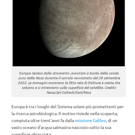
Europa ripresa dallo strumento JunoCam a bordo della sonda
Juno della Nasa durante il sorvolo ravvicinato del 29 settembre
2022. Le immagini mostrano la fitta rete di fratture e creste che
solcano e si intrecciano sulla superficie del satellite. Crediti:
Nasa/Jpl-Caltech/Swri/Msss
Europa è tra i luoghi del Sistema solare più promettenti per
la ricerca astrobiologica. Il motivo risiede nella scoperta,
compiuta oltre trent’anni fa dalla
missione Galileo
, di un
vasto oceano d’acqua salmastra nascosto sotto la sua
superficie ghiacciata.