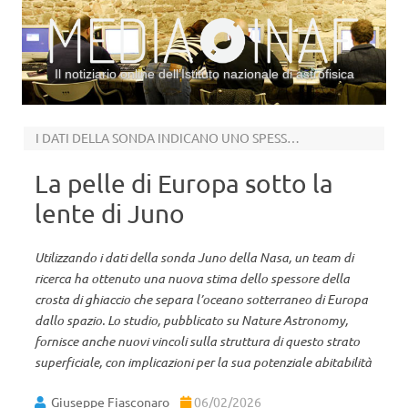
Il notiziario online dell’Istituto nazionale di astrofisica
Vai al contenuto
I DATI DELLA SONDA INDICANO UNO SPESSORE DELLA CROSTA DI CIRCA 30 KM
La pelle di Europa sotto la
lente di Juno
Utilizzando i dati della sonda Juno della Nasa, un team di
ricerca ha ottenuto una nuova stima dello spessore della
crosta di ghiaccio che separa l’oceano sotterraneo di Europa
dallo spazio. Lo studio, pubblicato su Nature Astronomy,
fornisce anche nuovi vincoli sulla struttura di questo strato
superficiale, con implicazioni per la sua potenziale abitabilità
Giuseppe Fiasconaro
06/02/2026