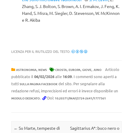
Zhang, S. J. Bolton, S. Brown, A. I. Ermakov, J. Feng, K.
Hand, S. Misra, M. Siegler, D. Stevenson, W. McKinnon
e R. Akiba
LICENZA PER IL RIUTILIZZO DEL TESTO:
,
,
,
,
Articolo
ASTRONOMIA
NEWS
CROSTA
EUROPA
GIOVE
JUNO
pubblicato il
06/02/2026
alle
16:09
. I commenti sono aperti a
tutti
del sito. Per segnalare alla
SULLA PAGINA FACEBOOK
redazione refusi, imprecisioni ed errori è invece disponibile un
.
Doi:
MODULO DEDICATO
10.20371/INAF/2724-2641/1777561
Navigazione articolo
←
Su Marte, tempeste di
Sagittarius A*: buco nero o