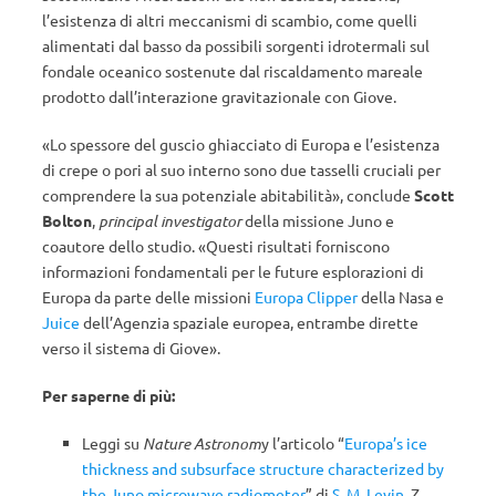
l’esistenza di altri meccanismi di scambio, come quelli
alimentati dal basso da possibili sorgenti idrotermali sul
fondale oceanico sostenute dal riscaldamento mareale
prodotto dall’interazione gravitazionale con Giove.
«Lo spessore del guscio ghiacciato di Europa e l’esistenza
di crepe o pori al suo interno sono due tasselli cruciali per
comprendere la sua potenziale abitabilità», conclude
Scott
Bolton
,
principal investigator
della missione Juno e
coautore dello studio. «Questi risultati forniscono
informazioni fondamentali per le future esplorazioni di
Europa da parte delle missioni
Europa Clipper
della Nasa e
Juice
dell’Agenzia spaziale europea, entrambe dirette
verso il sistema di Giove».
Per saperne di più:
Leggi su
Nature Astronom
y l’articolo “
Europa’s ice
thickness and subsurface structure characterized by
the Juno microwave radiometer
” di
S. M. Levin
, Z.