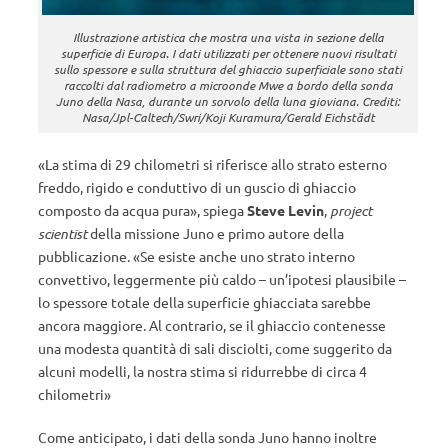
Illustrazione artistica che mostra una vista in sezione della
superficie di Europa. I dati utilizzati per ottenere nuovi risultati
sullo spessore e sulla struttura del ghiaccio superficiale sono stati
raccolti dal radiometro a microonde Mwe a bordo della sonda
Juno della Nasa, durante un sorvolo della luna gioviana. Crediti:
Nasa/Jpl-Caltech/Swri/Koji Kuramura/Gerald Eichstädt
«La stima di 29 chilometri si riferisce allo strato esterno
freddo, rigido e conduttivo di un guscio di ghiaccio
composto da acqua pura», spiega
Steve Levin
,
project
scientist
della missione Juno e primo autore della
pubblicazione. «Se esiste anche uno strato interno
convettivo, leggermente più caldo – un’ipotesi plausibile –
lo spessore totale della superficie ghiacciata sarebbe
ancora maggiore. Al contrario, se il ghiaccio contenesse
una modesta quantità di sali disciolti, come suggerito da
alcuni modelli, la nostra stima si ridurrebbe di circa 4
chilometri»
Come anticipato, i dati della sonda Juno hanno inoltre