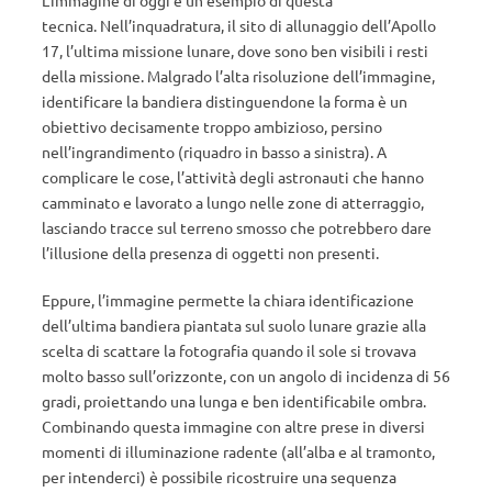
L’immagine di oggi è un esempio di questa
tecnica. Nell’inquadratura, il sito di allunaggio dell’Apollo
17, l’ultima missione lunare, dove sono ben visibili i resti
della missione. Malgrado l’alta risoluzione dell’immagine,
identificare la bandiera distinguendone la forma è un
obiettivo decisamente troppo ambizioso, persino
nell’ingrandimento (riquadro in basso a sinistra). A
complicare le cose, l’attività degli astronauti che hanno
camminato e lavorato a lungo nelle zone di atterraggio,
lasciando tracce sul terreno smosso che potrebbero dare
l’illusione della presenza di oggetti non presenti.
Eppure, l’immagine permette la chiara identificazione
dell’ultima bandiera piantata sul suolo lunare grazie alla
scelta di scattare la fotografia quando il sole si trovava
molto basso sull’orizzonte, con un angolo di incidenza di 56
gradi, proiettando una lunga e ben identificabile ombra.
Combinando questa immagine con altre prese in diversi
momenti di illuminazione radente (all’alba e al tramonto,
per intenderci) è possibile ricostruire una sequenza