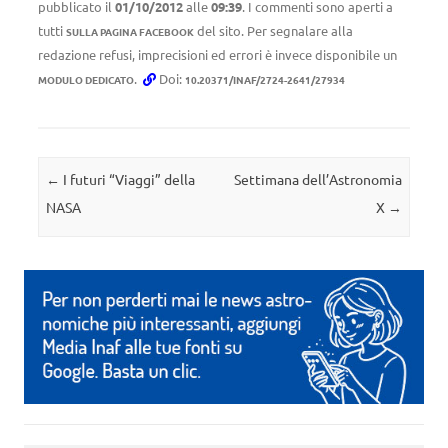
pubblicato il
01/10/2012
alle
09:39
. I commenti sono aperti a
tutti
del sito. Per segnalare alla
SULLA PAGINA FACEBOOK
redazione refusi, imprecisioni ed errori è invece disponibile un
.
Doi:
MODULO DEDICATO
10.20371/INAF/2724-2641/27934
Navigazione articolo
←
I futuri “Viaggi” della
Settimana dell’Astronomia
NASA
X
→