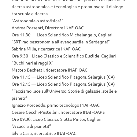
ricerca astronomica e tecnologica e promuovere il dialogo
tra scuola e ricerca.
“Astronomia o astrofisica?”
Andrea Possenti, Direttore INAF-OAC
Ore 11.30 — Liceo Scientifico Michelangelo, Cagliari
“SRT: radioastronomia all’avanguardia in Sardegna!”
Sabrina Milia, ricercatrice INAF-OAC
Ore 9:30 – Liceo Classico e Scientifico Euclide, Cagliari
“Buchi neri ai raggi X”
Matteo Bachetti, ricercatore INAF-OAC
Ore 11.15 — Liceo Scientifico Pitagora, Selargius (CA)
Ore 12.15 — Liceo Scientifico Pitagora, Selargius (CA)
“Facciamo luce sull’Universo. Storie di galassie, stelle e
pianeti”
Ignazio Porceddu, primo tecnologo INAF-OAC
Cesare Cecchi-Pestellini, ricercatore INAF-OAPa
Ore 09.30, Liceo Classico Siotto Pintor, Cagliari
“A caccia di pianeti!”
Silvia Casu, ricercatrice INAF-OAC