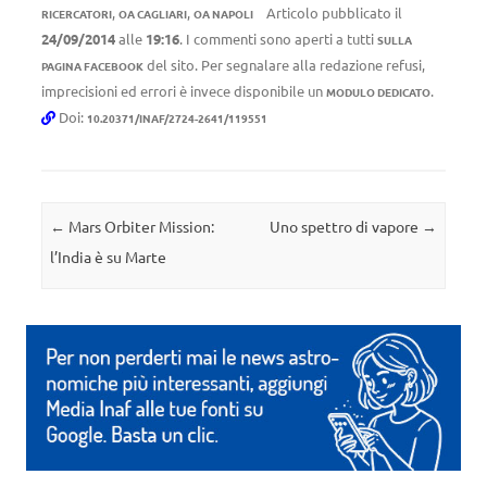
,
,
Articolo pubblicato il
RICERCATORI
OA CAGLIARI
OA NAPOLI
24/09/2014
alle
19:16
. I commenti sono aperti a tutti
SULLA
del sito. Per segnalare alla redazione refusi,
PAGINA FACEBOOK
imprecisioni ed errori è invece disponibile un
.
MODULO DEDICATO
Doi:
10.20371/INAF/2724-2641/119551
Navigazione articolo
←
Mars Orbiter Mission:
Uno spettro di vapore
→
l’India è su Marte