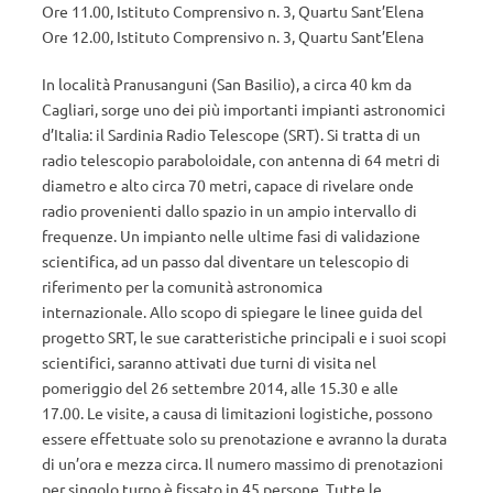
Ore 11.00, Istituto Comprensivo n. 3, Quartu Sant’Elena
Ore 12.00, Istituto Comprensivo n. 3, Quartu Sant’Elena
In località Pranusanguni (San Basilio), a circa 40 km da
Cagliari, sorge uno dei più importanti impianti astronomici
d’Italia: il Sardinia Radio Telescope (SRT). Si tratta di un
radio telescopio paraboloidale, con antenna di 64 metri di
diametro e alto circa 70 metri, capace di rivelare onde
radio provenienti dallo spazio in un ampio intervallo di
frequenze. Un impianto nelle ultime fasi di validazione
scientifica, ad un passo dal diventare un telescopio di
riferimento per la comunità astronomica
internazionale. Allo scopo di spiegare le linee guida del
progetto SRT, le sue caratteristiche principali e i suoi scopi
scientifici, saranno attivati due turni di visita nel
pomeriggio del 26 settembre 2014, alle 15.30 e alle
17.00. Le visite, a causa di limitazioni logistiche, possono
essere effettuate solo su prenotazione e avranno la durata
di un’ora e mezza circa. Il numero massimo di prenotazioni
per singolo turno è fissato in 45 persone. Tutte le