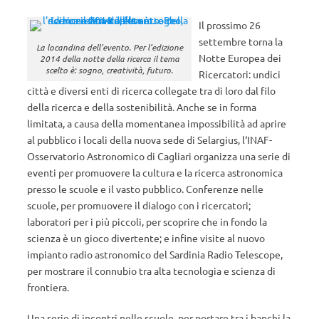
Il prossimo 26
settembre torna la
La locandina dell’evento. Per l’edizione
Notte Europea dei
2014 della notte della ricerca il tema
scelto è: sogno, creatività, futuro.
Ricercatori: undici
città e diversi enti di ricerca collegate tra di loro dal filo
della ricerca e della sostenibilità. Anche se in forma
limitata, a causa della momentanea impossibilità ad aprire
al pubblico i locali della nuova sede di Selargius, l‘INAF-
Osservatorio Astronomico di Cagliari organizza una serie di
eventi per promuovere la cultura e la ricerca astronomica
presso le scuole e il vasto pubblico. Conferenze nelle
scuole, per promuovere il dialogo con i ricercatori;
laboratori per i più piccoli, per scoprire che in fondo la
scienza è un gioco divertente; e infine visite al nuovo
impianto radio astronomico del Sardinia Radio Telescope,
per mostrare il connubio tra alta tecnologia e scienza di
frontiera.
Una serie di incontri nelle scuole, per portare tra i banchi la