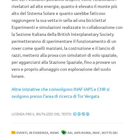
rivelatori ad alte energie, quanto è elevato il monte più
alto del Sistema Solare e quanto sarebbe faticoso
raggiungere la sua vetta in sella ad una bicicletta!
Esperimenti e simulazioni realizzate in collaborazione con
la Sezione Italiana della British Interplanetary Society
permetteranno di sperimentare il funzionamento di un
rover come quelli marziani, la costruzione e il lancio di
razzi, mettersi alla prova con simulatori di volo spaziale,
per agganciarsi alla Stazione Spaziale, fino a provare un
vero e proprio allunaggio con esplorazione del suolo
lunare.
Altre iniziative che coinvolgono INAF-IAPS e CNR si
svolgono presso l’area di ricerca di Tor Vergata
LICENZA PER IL RIUTILIZZO DEL TESTO:
,
,
,
,
,
EVENTI
IN EVIDENZA
NEWS
ASI
IAPS ROMA
INAF
NOTTE DEI