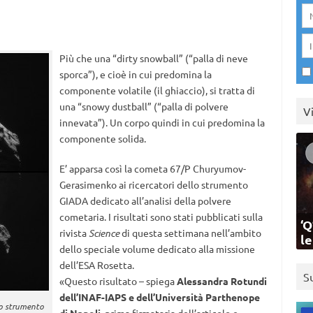
Più che una “dirty snowball” (“palla di neve
sporca”), e cioè in cui predomina la
componente volatile (il ghiaccio), si tratta di
una “snowy dustball” (“palla di polvere
V
innevata”). Un corpo quindi in cui predomina la
componente solida.
E’ apparsa così la cometa 67/P Churyumov-
Gerasimenko ai ricercatori dello strumento
GIADA dedicato all’analisi della polvere
cometaria. I risultati sono stati pubblicati sulla
‘Q
rivista
Science
di questa settimana nell’ambito
l
dello speciale volume dedicato alla missione
dell’ESA Rosetta.
S
«Questo risultato – spiega
Alessandra Rotundi
dell’INAF-IAPS e dell’Università Parthenope
lo strumento