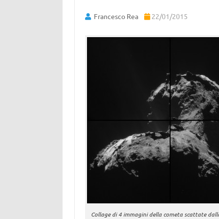
Francesco Rea
22/01/2015
Collage di 4 immagini della cometa scattate dal