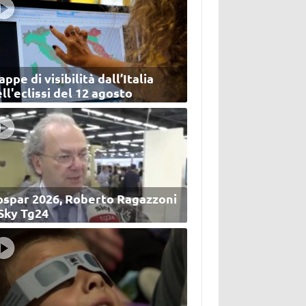
ppe di visibilità dall’Italia
ll'eclissi del 12 agosto
ospar 2026, Roberto Ragazzoni
 Sky Tg24