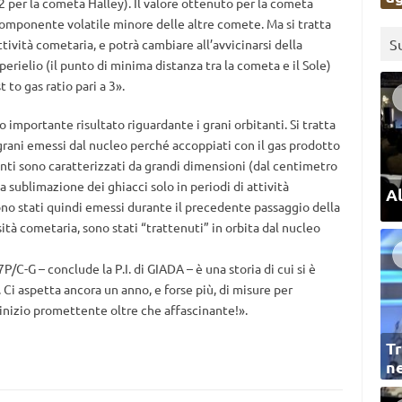
per la cometa Halley). Il valore ottenuto per la cometa
omponente volatile minore delle altre comete. Ma si tratta
S
ttività cometaria, e potrà cambiare all’avvicinarsi della
perielio (il punto di minima distanza tra la cometa e il Sole)
 to gas ratio pari a 3».
ro importante risultato riguardante i grani orbitanti. Si tratta
i grani emessi dal nucleo perché accoppiati con il gas prodotto
tanti sono caratterizzati da grandi dimensioni (dal centimetro
a sublimazione dei ghiacci solo in periodi di attività
Al
ono stati quindi emessi durante il precedente passaggio della
sità cometaria, sono stati “trattenuti” in orbita dal nucleo
P/C-G – conclude la P.I. di GIADA – è una storia di cui si è
 Ci aspetta ancora un anno, e forse più, di misure per
inizio promettente oltre che affascinante!».
Tr
ne