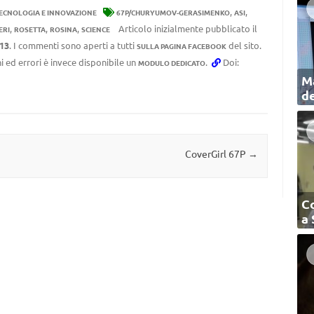
,
,
ECNOLOGIA E INNOVAZIONE
67P/CHURYUMOV-GERASIMENKO
ASI
,
,
,
Articolo inizialmente pubblicato il
ERI
ROSETTA
ROSINA
SCIENCE
:13
. I commenti sono aperti a tutti
del sito.
SULLA PAGINA FACEBOOK
i ed errori è invece disponibile un
.
Doi:
MODULO DEDICATO
Ma
de
CoverGirl 67P
→
C
a