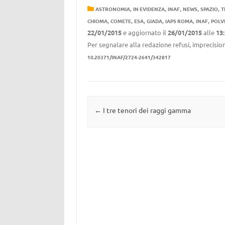
,
,
,
,
,
ASTRONOMIA
IN EVIDENZA
INAF
NEWS
SPAZIO
T
,
,
,
,
,
,
CHIOMA
COMETE
ESA
GIADA
IAPS ROMA
INAF
POLV
22/01/2015
e aggiornato il
26/01/2015
alle
13
Per segnalare alla redazione refusi, imprecision
10.20371/INAF/2724-2641/342817
Navigazione articolo
←
I tre tenori dei raggi gamma