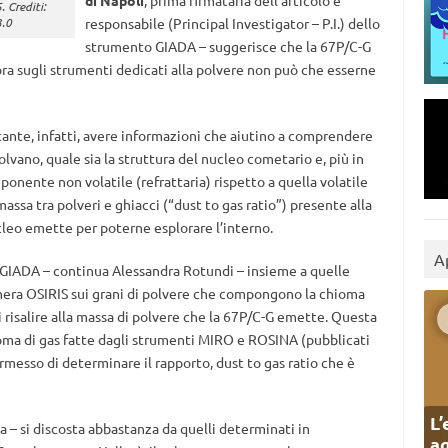
di Napoli
, prima firmataria dell’articolo e
 Crediti:
3.0
responsabile (Principal Investigator – P.I.) dello
strumento GIADA – suggerisce che la 67P/C-G
ora sugli strumenti dedicati alla polvere non può che esserne
ante, infatti, avere informazioni che aiutino a comprendere
vano, quale sia la struttura del nucleo cometario e, più in
ponente non volatile (refrattaria) rispetto a quella volatile
 massa tra polveri e ghiacci (“dust to gas ratio”) presente alla
ucleo emette per poterne esplorare l’interno.
A
GIADA – continua Alessandra Rotundi – insieme a quelle
mera OSIRIS sui grani di polvere che compongono la chioma
risalire alla massa di polvere che la 67P/C-G emette. Questa
oma di gas fatte dagli strumenti MIRO e ROSINA (pubblicati
ermesso di determinare il rapporto, dust to gas ratio che è
L’
– si discosta abbastanza da quelli determinati in
ag