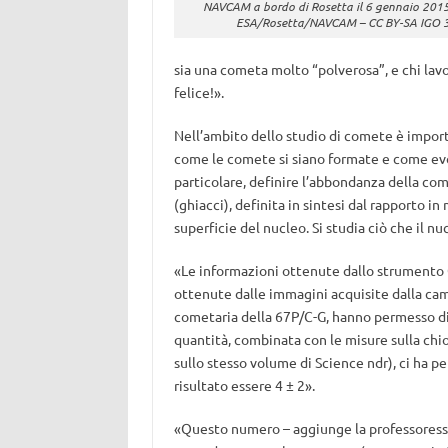
NAVCAM a bordo di Rosetta il 6 gennaio 2015.
ESA/Rosetta/NAVCAM – CC BY-SA IGO 
sia una cometa molto “polverosa”, e chi lav
felice!».
Nell’ambito dello studio di comete è import
come le comete si siano formate e come evol
particolare, definire l’abbondanza della com
(ghiacci), definita in sintesi dal rapporto in
superficie del nucleo. Si studia ciò che il n
«Le informazioni ottenute dallo strumento 
ottenute dalle immagini acquisite dalla ca
cometaria della 67P/C-G, hanno permesso di 
quantità, combinata con le misure sulla chi
sullo stesso volume di Science ndr), ci ha p
risultato essere 4 ± 2».
«Questo numero – aggiunge la professoressa 