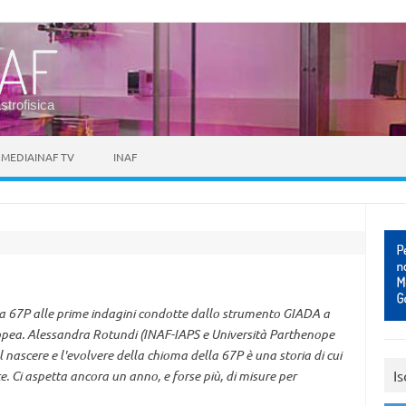
astrofisica
MEDIAINAF TV
INAF
a 67P alle prime indagini condotte dallo strumento GIADA a
opea. Alessandra Rotundi (INAF-IAPS e Università Parthenope
Il nascere e l'evolvere della chioma della 67P è una storia di cui
Is
te. Ci aspetta ancora un anno, e forse più, di misure per