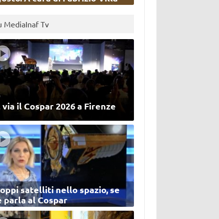
u MediaInaf Tv
 via il Cospar 2026 a Firenze
oppi satelliti nello spazio, se
 parla al Cospar