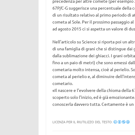
precedenza per altre comete (per esempio 2 
67P/C-G suggerisce una percentuale della c
di un risultato relativo al primo periodo di a
cometa al Sole. Per il prossimo passaggio al 
ad agosto 2015 ci si aspetta un valore di dust
Nell’articolo su Science si riporta poi un alt
di una famiglia di grani che si distingue da
dalla sublimazione dei ghiacci. I grani orbi
fino a un paio di metri) che sono emessi dall
cometaria molto intensa, cioè al perielio. S
cometa al perielio e, al diminuire dell’inten
cometario.
«Il nascere e l’evolvere della chioma della 67
scoperto solo l’inizio, ed è già emozionante.
conoscerla davvero tutta. Certamente è un 
LICENZA PER IL RIUTILIZZO DEL TESTO: