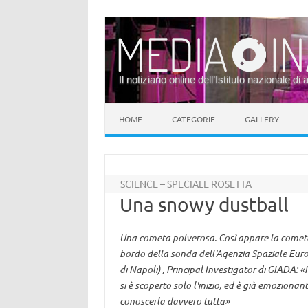
Il notiziario online dell’Istituto nazionale di 
Vai al contenuto
HOME
CATEGORIE
GALLERY
SCIENCE – SPECIALE ROSETTA
Una snowy dustball
Una cometa polverosa. Così appare la comet
bordo della sonda dell'Agenzia Spaziale Eur
di Napoli) , Principal Investigator di GIADA: «
si è scoperto solo l'inizio, ed è già emozionan
conoscerla davvero tutta»