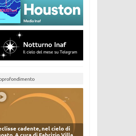
pprofondimento
eclisse cadente, nel cielo di
osto. A cura di Fabrizio Villa