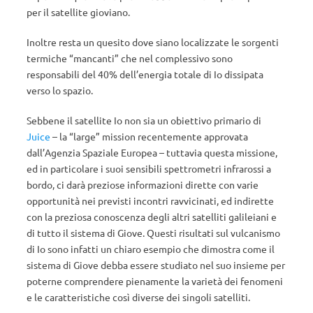
per il satellite gioviano.
Inoltre resta un quesito dove siano localizzate le sorgenti
termiche “mancanti” che nel complessivo sono
responsabili del 40% dell’energia totale di Io dissipata
verso lo spazio.
Sebbene il satellite Io non sia un obiettivo primario di
Juice
– la “large” mission recentemente approvata
dall’Agenzia Spaziale Europea – tuttavia questa missione,
ed in particolare i suoi sensibili spettrometri infrarossi a
bordo, ci darà preziose informazioni dirette con varie
opportunità nei previsti incontri ravvicinati, ed indirette
con la preziosa conoscenza degli altri satelliti galileiani e
di tutto il sistema di Giove. Questi risultati sul vulcanismo
di Io sono infatti un chiaro esempio che dimostra come il
sistema di Giove debba essere studiato nel suo insieme per
poterne comprendere pienamente la varietà dei fenomeni
e le caratteristiche così diverse dei singoli satelliti.