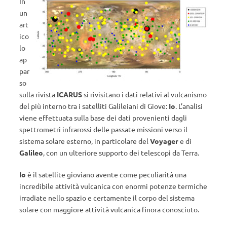
In
un
art
ico
lo
ap
par
so
sulla rivista
ICARUS
si rivisitano i dati relativi al vulcanismo
del più interno tra i satelliti Galileiani di Giove:
Io
. L’analisi
viene effettuata sulla base dei dati provenienti dagli
spettrometri infrarossi delle passate missioni verso il
sistema solare esterno, in particolare del
Voyager
e di
Galileo
, con un ulteriore supporto dei telescopi da Terra.
Io
è il satellite gioviano avente come peculiarità una
incredibile attività vulcanica con enormi potenze termiche
irradiate nello spazio e certamente il corpo del sistema
solare con maggiore attività vulcanica finora conosciuto.