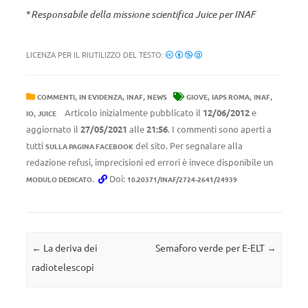
*
Responsabile della missione scientifica Juice per INAF
LICENZA PER IL RIUTILIZZO DEL TESTO:
,
,
,
,
,
,
COMMENTI
IN EVIDENZA
INAF
NEWS
GIOVE
IAPS ROMA
INAF
,
Articolo inizialmente pubblicato il
12/06/2012
e
IO
JUICE
aggiornato il
27/05/2021
alle
21:56
. I commenti sono aperti a
tutti
del sito. Per segnalare alla
SULLA PAGINA FACEBOOK
redazione refusi, imprecisioni ed errori è invece disponibile un
.
Doi:
MODULO DEDICATO
10.20371/INAF/2724-2641/24939
Navigazione articolo
←
La deriva dei
Semaforo verde per E-ELT
→
radiotelescopi