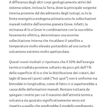
A differenza degli altri corpi geologicamente attivi del
sistema solare, inclusa la Terra, dove la principale sorgente
interna proviene dal decadimento degli isotopi, su Io la
fonte energetica endogena primaria sono le sollecitazioni
mareali indotte dall’enorme pianeta Giove. Infatti, la
vicinanza di Io a Giove in combinazione con la sua orbita
lievemente ellittica, determinano una enorme
sollecitazione interna che riscaldano il satellite a
temperature molto elevate portandolo ad una sorta di
vulcanismo estremo molto spettacolare.
Questi nuovi risultati ci riportano che il 50% dell’energia
termica irradiata proviene soltanto da poco più dell’1%
della superficie di Io e che la distribuzione dei crateri, dei
laghi di lava ed i punti caldi (“hot spot”) non è uniforme ma
bimodale in longitudine, come di fatto ci si aspetterebbe a
causa delle deformazioni mareali. Restano tuttavia da
spiegare i motivi per cui il massimo dell’attività termica
vulcanica sia spostato significativamente verso est
rispetto a quello che predirrebbe il modello predisposto