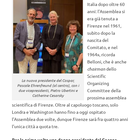
Italia dopo oltre 60
anni: l’Assemblea si
era già tenuta a
Firenze nel 1961,
subito dopo la
nascita del
Comitato, e nel
1964», ricorda
Belloni, che è anche
chairman
dello
Scientific
La nuova presidente del Cospar,
Organizing
Pascale Ehrenfreund (al centro), con i
Committee della
due vicepresidenti, Pietro Ubertini e
Catherine Cesarsky
prossima assemblea
scientifica di Firenze. Oltre al capoluogo toscano, solo
Londra e Washington hanno fino a oggi ospitato
l’Assemblea due volte, dunque Firenze sarà fra quattro anni
l’unica città a quota tre.
Per la prima volta una donna presidente del Cospar