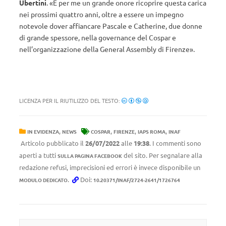
Ubertini
. «È per me un grande onore ricoprire questa carica
nei prossimi quattro anni, oltre a essere un impegno
notevole dover affiancare Pascale e Catherine, due donne
di grande spessore, nella governance del Cospar e
nell’organizzazione della General Assembly di Firenze».
LICENZA PER IL RIUTILIZZO DEL TESTO:
,
,
,
,
IN EVIDENZA
NEWS
COSPAR
FIRENZE
IAPS ROMA
INAF
Articolo pubblicato il
26/07/2022
alle
19:38
. I commenti sono
aperti a tutti
del sito. Per segnalare alla
SULLA PAGINA FACEBOOK
redazione refusi, imprecisioni ed errori è invece disponibile un
.
Doi:
MODULO DEDICATO
10.20371/INAF/2724-2641/1726764