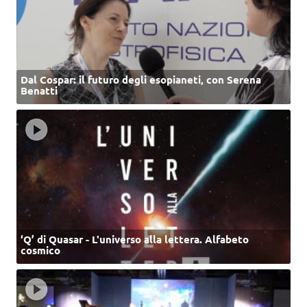
Dal Cospar: il futuro degli esopianeti, con Serena
Benatti
‘Q’ di Quasar - L'universo alla lettera. Alfabeto
cosmico