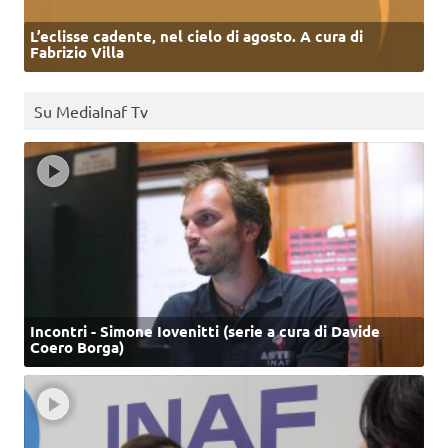
L’eclisse cadente, nel cielo di agosto. A cura di
Fabrizio Villa
Su MediaInaf Tv
Incontri - Simone Iovenitti (serie a cura di Davide
Coero Borga)