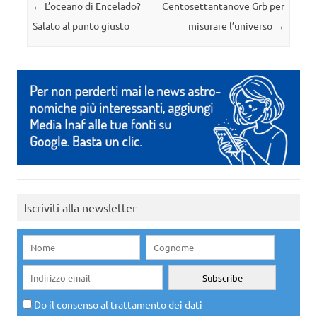
Navigazione articolo
←
L’oceano di Encelado?
Centosettantanove Grb per
Salato al punto giusto
misurare l’universo
→
Iscriviti alla newsletter
Do il consenso al trattamento dei dati