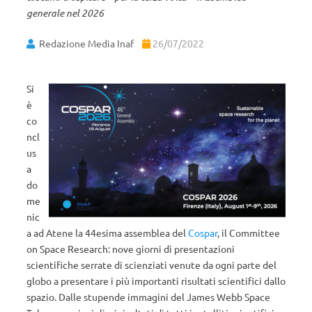
generale nel 2026
Redazione Media Inaf
26/07/2022
Si
è
co
ncl
us
a
do
me
nic
a ad Atene la 44esima assemblea del
Cospar
, il Committee
on Space Research: nove giorni di presentazioni
scientifiche serrate di scienziati venute da ogni parte del
globo a presentare i più importanti risultati scientifici dallo
spazio. Dalle stupende immagini del James Webb Space