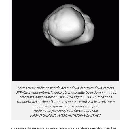
Animazione tridimensionale del modello di nucleo della cometa
67P/Churyumov-Gerasimenko ottenuto sulla base delle immagini
catturate dalla camera OSIRIS il 14 luglio 2014. La rotazione
completa del nucleo attorno al suo asse enfatizza la struttura a
doppio lobo già osservata nelle immagini.
credits: ESA/Rosetta/MPS for OSIRIS Team
MPS/UPD/LAM/IAA/SSO/INTA/UPM/DASP/IDA
Sebbene le immagini catturate ad una distanza di 5500 km