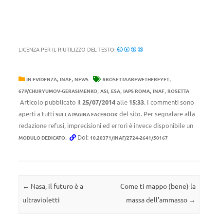
LICENZA PER IL RIUTILIZZO DEL TESTO:
,
,
,
IN EVIDENZA
INAF
NEWS
#ROSETTAAREWETHEREYET
,
,
,
,
,
67P/CHURYUMOV-GERASIMENKO
ASI
ESA
IAPS ROMA
INAF
ROSETTA
Articolo pubblicato il
25/07/2014
alle
15:33
. I commenti sono
aperti a tutti
del sito. Per segnalare alla
SULLA PAGINA FACEBOOK
redazione refusi, imprecisioni ed errori è invece disponibile un
.
Doi:
MODULO DEDICATO
10.20371/INAF/2724-2641/50167
Navigazione articolo
←
Nasa, il futuro è a
Come ti mappo (bene) la
ultravioletti
massa dell’ammasso
→