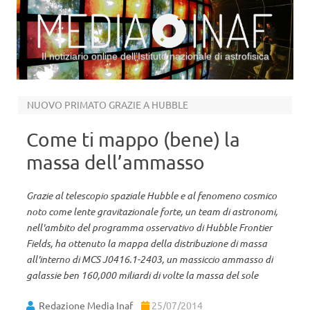
Il notiziario online dell’Istituto nazionale di astrofisica
Vai al contenuto
NUOVO PRIMATO GRAZIE A HUBBLE
Come ti mappo (bene) la
massa dell’ammasso
Grazie al telescopio spaziale Hubble e al fenomeno cosmico
noto come lente gravitazionale forte, un team di astronomi,
nell'ambito del programma osservativo di Hubble Frontier
Fields, ha ottenuto la mappa della distribuzione di massa
all'interno di MCS J0416.1-2403, un massiccio ammasso di
galassie ben 160,000 miliardi di volte la massa del sole
Redazione Media Inaf
25/07/2014