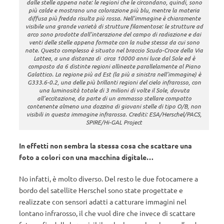
dalle stelle appena nate: le regioni che le circondano, quindi, sono
più calde e mostrano una colorazione più blu, mentre la materia
diffusa più fredda risulta più rossa. Nell’immagine è chiaramente
visibile una grande varietà di strutture filamentose: le strutture ad
arco sono prodotte dall’interazione del campo di radiazione e dai
venti delle stelle appena formate con la nube stessa da cui sono
nate. Questo complesso è situato nel braccio Scudo-Croce della Via
Lattea, a una distanza di circa 10000 anni luce dal Sole ed è
composto da 6 distinte regioni allineate parallelamente al Piano
Galattico. La regione più ad Est (la più a sinistra nell’immagine) è
G333.6-0.2, una delle più brillanti regioni del cielo infrarosso, con
una luminosità totale di 3 milioni di volte il Sole, dovuta
all’eccitazione, da parte di un ammasso stellare compatto
contenente almeno una dozzina di giovani stelle di tipo O/B, non
visibili in questa immagine infrarossa. Crediti: ESA/Herschel/PACS,
SPIRE/Hi-GAL Project
In effetti non sembra la stessa cosa che scattare una
foto a colori con una macchina digitale…
No infatti, è molto diverso. Del resto le due fotocamere a
bordo del satellite Herschel sono state progettate e
realizzate con sensori adatti a catturare immagini nel
lontano infrarosso, il che vuol dire che invece di scattare