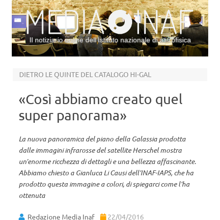
Il notiziario online dell’Istituto nazionale di astrofisica
Vai al contenuto
DIETRO LE QUINTE DEL CATALOGO HI-GAL
«Così abbiamo creato quel
super panorama»
La nuova panoramica del piano della Galassia prodotta
dalle immagini infrarosse del satellite Herschel mostra
un’enorme ricchezza di dettagli e una bellezza affascinante.
Abbiamo chiesto a Gianluca Li Causi dell’INAF-IAPS, che ha
prodotto questa immagine a colori, di spiegarci come l’ha
ottenuta
Redazione Media Inaf
22/04/2016