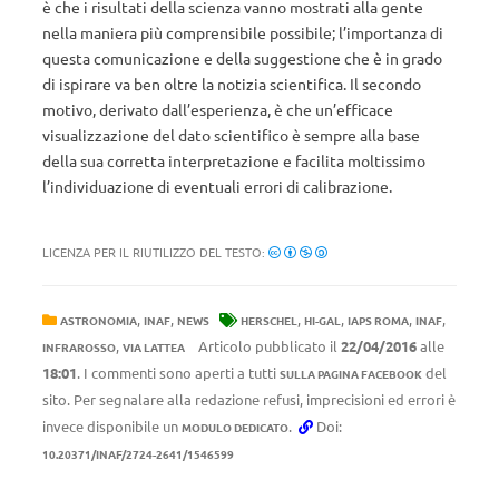
è che i risultati della scienza vanno mostrati alla gente
nella maniera più comprensibile possibile; l’importanza di
questa comunicazione e della suggestione che è in grado
di ispirare va ben oltre la notizia scientifica. Il secondo
motivo, derivato dall’esperienza, è che un’efficace
visualizzazione del dato scientifico è sempre alla base
della sua corretta interpretazione e facilita moltissimo
l’individuazione di eventuali errori di calibrazione.
LICENZA PER IL RIUTILIZZO DEL TESTO:
,
,
,
,
,
,
ASTRONOMIA
INAF
NEWS
HERSCHEL
HI-GAL
IAPS ROMA
INAF
,
Articolo pubblicato il
22/04/2016
alle
INFRAROSSO
VIA LATTEA
18:01
. I commenti sono aperti a tutti
del
SULLA PAGINA FACEBOOK
sito. Per segnalare alla redazione refusi, imprecisioni ed errori è
invece disponibile un
.
Doi:
MODULO DEDICATO
10.20371/INAF/2724-2641/1546599