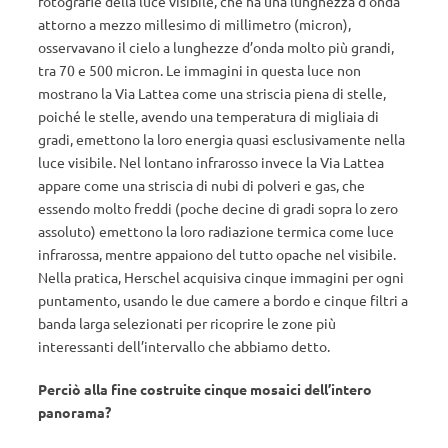
fotografie della luce visibile, che ha una lunghezza d’onda
attorno a mezzo millesimo di millimetro (micron),
osservavano il cielo a lunghezze d’onda molto più grandi,
tra 70 e 500 micron. Le immagini in questa luce non
mostrano la Via Lattea come una striscia piena di stelle,
poiché le stelle, avendo una temperatura di migliaia di
gradi, emettono la loro energia quasi esclusivamente nella
luce visibile. Nel lontano infrarosso invece la Via Lattea
appare come una striscia di nubi di polveri e gas, che
essendo molto freddi (poche decine di gradi sopra lo zero
assoluto) emettono la loro radiazione termica come luce
infrarossa, mentre appaiono del tutto opache nel visibile.
Nella pratica, Herschel acquisiva cinque immagini per ogni
puntamento, usando le due camere a bordo e cinque filtri a
banda larga selezionati per ricoprire le zone più
interessanti dell’intervallo che abbiamo detto.
Perciò alla fine costruite cinque mosaici dell’intero
panorama?