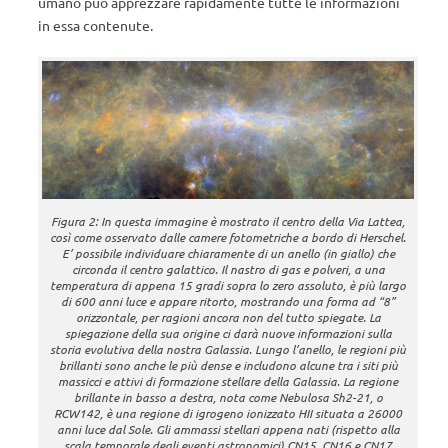
umano può apprezzare rapidamente tutte le informazioni
in essa contenute.
Figura 2: In questa immagine è mostrato il centro della Via Lattea,
così come osservato dalle camere fotometriche a bordo di Herschel.
E’ possibile individuare chiaramente di un anello (in giallo) che
circonda il centro galattico. Il nastro di gas e polveri, a una
temperatura di appena 15 gradi sopra lo zero assoluto, è più largo
di 600 anni luce e appare ritorto, mostrando una forma ad “8”
orizzontale, per ragioni ancora non del tutto spiegate. La
spiegazione della sua origine ci darà nuove informazioni sulla
storia evolutiva della nostra Galassia. Lungo l’anello, le regioni più
brillanti sono anche le più dense e includono alcune tra i siti più
massicci e attivi di formazione stellare della Galassia. La regione
brillante in basso a destra, nota come Nebulosa Sh2-21, o
RCW142, è una regione di igrogeno ionizzato HII situata a 26000
anni luce dal Sole. Gli ammassi stellari appena nati (rispetto alla
scala temporale degli eventi astronomici) CN15, CN16 e CN17