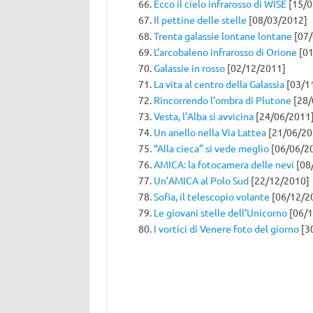
Ecco il cielo infrarosso di WISE
[15/0
Il pettine delle stelle
[08/03/2012]
Trenta galassie lontane lontane
[07/
L’arcobaleno infrarosso di Orione
[01
Galassie in rosso
[02/12/2011]
La vita al centro della Galassia
[03/1
Rincorrendo l’ombra di Plutone
[28/
Vesta, l’Alba si avvicina
[24/06/2011
Un anello nella Via Lattea
[21/06/20
“Alla cieca” si vede meglio
[06/06/2
AMICA: la fotocamera delle nevi
[08
Un’AMICA al Polo Sud
[22/12/2010]
Sofia, il telescopio volante
[06/12/2
Le giovani stelle dell’Unicorno
[06/1
I vortici di Venere foto del giorno
[3