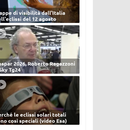
ppe di visibilità dall’Italia
ll'eclissi del 12 agosto
ospar 2026, Roberto Ragazzoni
 Sky Tg24
rché le eclissi solari totali
no così speciali (video Esa)