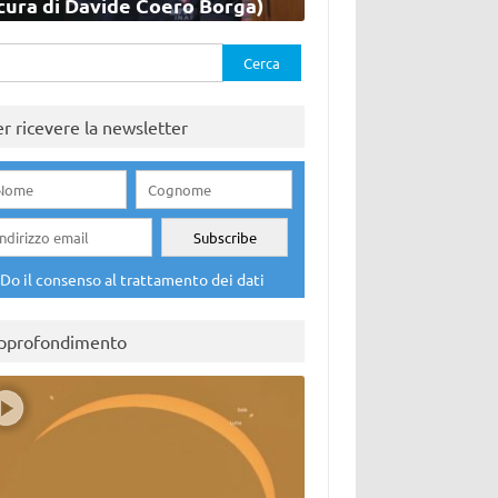
cura di Davide Coero Borga)
rca
er ricevere la newsletter
Do il consenso al trattamento dei dati
pprofondimento