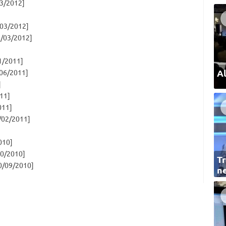
3/2012]
03/2012]
/03/2012]
1/2011]
Al
06/2011]
]
11]
011]
/02/2011]
010]
0/2010]
Tr
0/09/2010]
ne