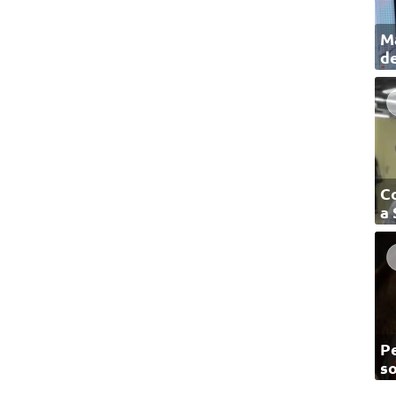
Ma
de
C
a
Pe
so