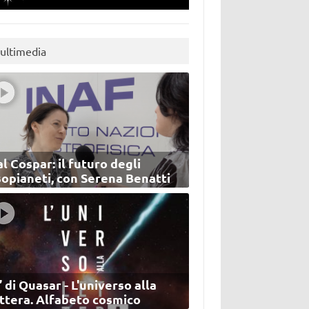
ultimedia
l Cospar: il futuro degli
sopianeti, con Serena Benatti
’ di Quasar - L'universo alla
ettera. Alfabeto cosmico