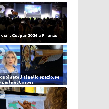
 via il Cospar 2026 a Firenze
oppi satelliti nello spazio, se
 parla al Cospar