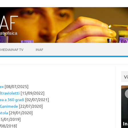
astrofisica
MEDIAINAF TV
INAF
V
rex
[08/07/2025]
ltravioletti
[15/09/2022]
ea a 360 gradi
[02/07/2021]
i Ganimede
[22/07/2020]
ntola
[29/01/2020]
15/01/2019]
In
/08/2018]