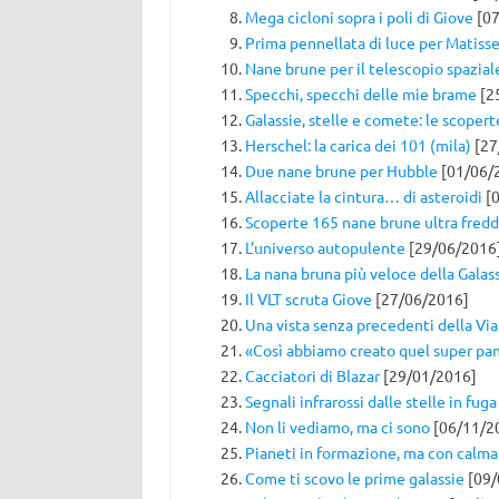
Mega cicloni sopra i poli di Giove
[07
Prima pennellata di luce per Matisse 
Nane brune per il telescopio spazia
Specchi, specchi delle mie brame
[2
Galassie, stelle e comete: le scopert
Herschel: la carica dei 101 (mila)
[27
Due nane brune per Hubble
[01/06/
Allacciate la cintura… di asteroidi
[0
Scoperte 165 nane brune ultra fred
L’universo autopulente
[29/06/2016
La nana bruna più veloce della Galas
Il VLT scruta Giove
[27/06/2016]
Una vista senza precedenti della Via
«Così abbiamo creato quel super p
Cacciatori di Blazar
[29/01/2016]
Segnali infrarossi dalle stelle in fuga
Non li vediamo, ma ci sono
[06/11/2
Pianeti in formazione, ma con calma
Come ti scovo le prime galassie
[09/