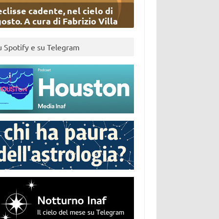
eclisse cadente, nel cielo di
osto. A cura di Fabrizio Villa
u Spotify e su Telegram