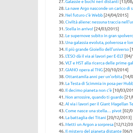
Galassie e buchi neri distanti
[13/08
La nave Argo nasconde un carico di s
Nel futuro c’è Webb
[24/04/2015]
Civiltà aliene: nessuna traccia nell’u
Stella in arrivo!
[24/03/2015]
Le supernove subito in gran spolver
Una galassia evoluta, polverosa e lo
Il più grande Gioiello dell’universo
[
L’ESO dà il via ai lavori per E-ELT
[04/
VLT e HST alla ricerca delle prime ga
GIANO opera al TNG
[20/10/2014]
Ottantamila anni per un’orbita
[14/0
La Testa di Scimmia in posa per Hub
Il decimo pianeta non c’è
[10/03/20
Non arrossire, quando ti guardo
[21/
Al via i lavori per il Giant Magellan 
Come nasce una stella… pivot
[02/0
La battaglia dei Titani
[20/12/2013]
Metti un Argon a sorpresa
[12/12/20
Il mistero del pianeta distante
[06/1