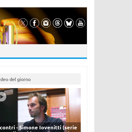
ideo del giorno
contri - Simone Iovenitti (serie