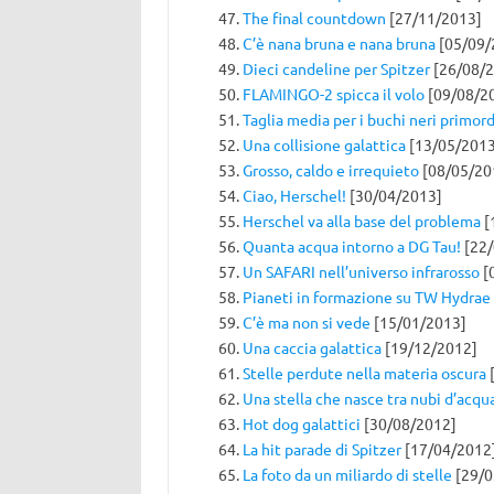
The final countdown
[27/11/2013]
C’è nana bruna e nana bruna
[05/09/
Dieci candeline per Spitzer
[26/08/2
FLAMINGO-2 spicca il volo
[09/08/2
Taglia media per i buchi neri primord
Una collisione galattica
[13/05/2013
Grosso, caldo e irrequieto
[08/05/20
Ciao, Herschel!
[30/04/2013]
Herschel va alla base del problema
[
Quanta acqua intorno a DG Tau!
[22/
Un SAFARI nell’universo infrarosso
[
Pianeti in formazione su TW Hydrae
C’è ma non si vede
[15/01/2013]
Una caccia galattica
[19/12/2012]
Stelle perdute nella materia oscura
[
Una stella che nasce tra nubi d’acqu
Hot dog galattici
[30/08/2012]
La hit parade di Spitzer
[17/04/2012
La foto da un miliardo di stelle
[29/0