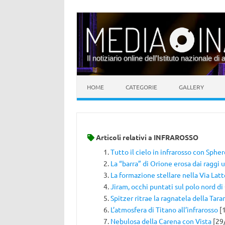
Il notiziario online dell’Istituto nazionale di 
Vai al contenuto
HOME
CATEGORIE
GALLERY
Articoli relativi a
INFRAROSSO
Tutto il cielo in infrarosso con Sphe
La “barra” di Orione erosa dai raggi u
La formazione stellare nella Via Latt
Jiram, occhi puntati sul polo nord d
Spitzer ritrae la ragnatela della Tara
L’atmosfera di Titano all’infrarosso
[
Nebulosa della Carena con Vista
[29