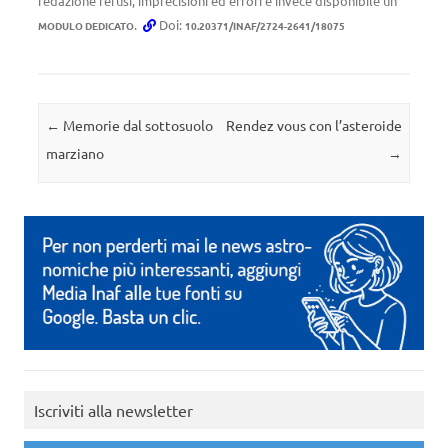
redazione refusi, imprecisioni ed errori è invece disponibile un
.
Doi:
MODULO DEDICATO
10.20371/INAF/2724-2641/18075
Navigazione articolo
←
Memorie dal sottosuolo
Rendez vous con l’asteroide
marziano
→
Iscriviti alla newsletter