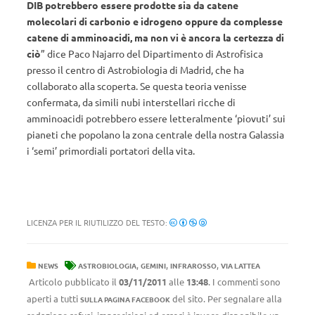
DIB potrebbero essere prodotte sia da catene
molecolari di carbonio e idrogeno oppure da complesse
catene di amminoacidi, ma non vi è ancora la certezza di
ciò
” dice Paco Najarro del Dipartimento di Astrofisica
presso il centro di Astrobiologia di Madrid, che ha
collaborato alla scoperta. Se questa teoria venisse
confermata, da simili nubi interstellari ricche di
amminoacidi potrebbero essere letteralmente ‘piovuti’ sui
pianeti che popolano la zona centrale della nostra Galassia
i ‘semi’ primordiali portatori della vita.
LICENZA PER IL RIUTILIZZO DEL TESTO:
,
,
,
NEWS
ASTROBIOLOGIA
GEMINI
INFRAROSSO
VIA LATTEA
Articolo pubblicato il
03/11/2011
alle
13:48
. I commenti sono
aperti a tutti
del sito. Per segnalare alla
SULLA PAGINA FACEBOOK