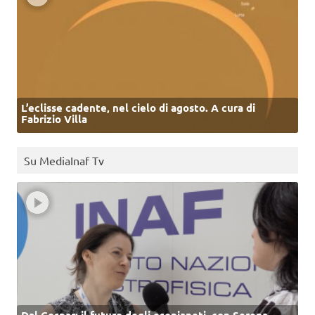
L’eclisse cadente, nel cielo di agosto. A cura di
Fabrizio Villa
Su MediaInaf Tv
Dal Cospar: il futuro degli esopianeti, con Serena