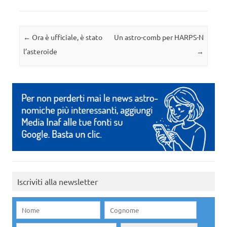
Navigazione articolo
←
Ora è ufficiale, è stato
Un astro-comb per HARPS-N
l’asteroide
→
Iscriviti alla newsletter