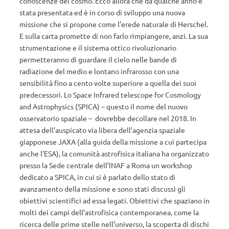
conoscenze del cosmo. Ecco allora che da qualche anno è
stata presentata ed è in corso di sviluppo una nuova
missione che si propone come l’erede naturale di Herschel.
E sulla carta promette di non farlo rimpiangere, anzi. La sua
strumentazione e il sistema ottico rivoluzionario
permetteranno di guardare il cielo nelle bande di
radiazione del medio e lontano infrarosso con una
sensibilità fino a cento volte superiore a quella dei suoi
predecessori. Lo Space Infrared telescope for Cosmology
and Astrophysics (SPICA) – questo il nome del nuovo
osservatorio spaziale – dovrebbe decollare nel 2018. In
attesa dell’auspicato via libera dell’agenzia spaziale
giapponese JAXA (alla guida della missione a cui partecipa
anche l’ESA), la comunità astrofisica italiana ha organizzato
presso la Sede centrale dell’INAF a Roma un workshop
dedicato a SPICA, in cui si è parlato dello stato di
avanzamento della missione e sono stati discussi gli
obiettivi scientifici ad essa legati. Obiettivi che spaziano in
molti dei campi dell’astrofisica contemporanea, come la
ricerca delle prime stelle nell’universo, la scoperta di dischi