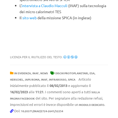
L’
intervista a Claudio Macculi
(INAF) sulla tecnologia
dei micro calorimetri TES
Il
sito web
della missione SPICA (in inglese)
LICENZA PER IL RIUTILIZZO DEL TESTO:
,
,
,
,
IN EVIDENZA
INAF
NEWS
DISCHI PROTOPLANETARI
ESA
,
,
,
,
Articolo
HERSCHEL
IAPS ROMA
INAF
INFRAROSSO
SPICA
inizialmente pubblicato il
08/02/2013
e aggiornato il
16/02/2023
alle
11:21
. I commenti sono aperti a tutti
SULLA
del sito. Per segnalare alla redazione refusi,
PAGINA FACEBOOK
imprecisioni ed errori è invece disponibile un
.
MODULO DEDICATO
Doi:
10.20371/INAF/2724-2641/32254