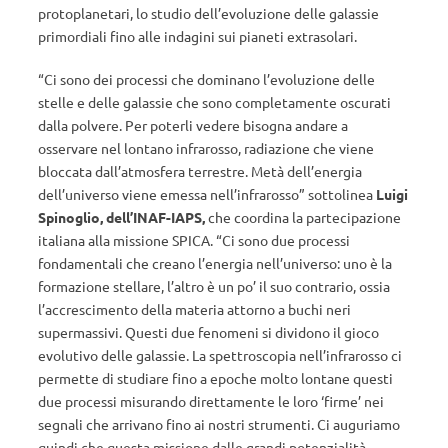
protoplanetari, lo studio dell’evoluzione delle galassie
primordiali fino alle indagini sui pianeti extrasolari.
“Ci sono dei processi che dominano l’evoluzione delle
stelle e delle galassie che sono completamente oscurati
dalla polvere. Per poterli vedere bisogna andare a
osservare nel lontano infrarosso, radiazione che viene
bloccata dall’atmosfera terrestre. Metà dell’energia
dell’universo viene emessa nell’infrarosso” sottolinea
Luigi
Spinoglio, dell’INAF-IAPS,
che coordina la partecipazione
italiana alla missione SPICA. “Ci sono due processi
fondamentali che creano l’energia nell’universo: uno è la
formazione stellare, l’altro è un po’ il suo contrario, ossia
l’accrescimento della materia attorno a buchi neri
supermassivi. Questi due fenomeni si dividono il gioco
evolutivo delle galassie. La spettroscopia nell’infrarosso ci
permette di studiare fino a epoche molto lontane questi
due processi misurando direttamente le loro ‘firme’ nei
segnali che arrivano fino ai nostri strumenti. Ci auguriamo
quindi che questa missione dalle grandi potenzialità