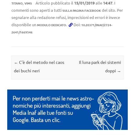
,
Articolo pubblicato il
15/01/2019
alle
14:47
. I
TITANO
VIMS
commenti sono aperti a tutti
del sito. Per
SULLA PAGINA FACEBOOK
segnalare alla redazione refusi, imprecisioni ed errori è invece
disponibile un
.
Doi:
MODULO DEDICATO
10.20371/INAF/2724-
2641/1669546
Navigazione articolo
←
C’è del metodo nel caos
Il luna park dei sistemi
dei buchi neri
doppi
→