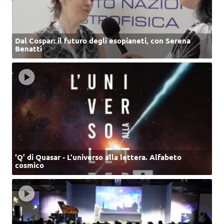
Dal Cospar: il futuro degli esopianeti, con Serena
Benatti
‘Q’ di Quasar - L'universo alla lettera. Alfabeto
cosmico