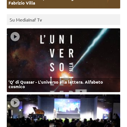
Fabrizio Villa
Su MediaInaf Tv
‘Q’ di Quasar - L'universo alla lettera. Alfabeto
cosmico