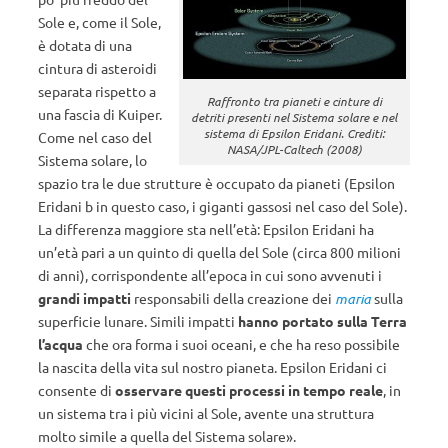
Sole e, come il Sole,
è dotata di una
cintura di asteroidi
separata rispetto a
Raffronto tra pianeti e cinture di
una fascia di Kuiper.
detriti presenti nel Sistema solare e nel
sistema di Epsilon Eridani. Crediti:
Come nel caso del
NASA/JPL-Caltech (2008)
Sistema solare, lo
spazio tra le due strutture è occupato da pianeti (Epsilon
Eridani b in questo caso, i giganti gassosi nel caso del Sole).
La differenza maggiore sta nell’età: Epsilon Eridani ha
un’età pari a un quinto di quella del Sole (circa 800 milioni
di anni), corrispondente all’epoca in cui sono avvenuti i
grandi impatti
responsabili della creazione dei
maria
sulla
superficie lunare. Simili impatti
hanno portato sulla Terra
l’acqua
che ora forma i suoi oceani, e che ha reso possibile
la nascita della vita sul nostro pianeta. Epsilon Eridani ci
consente di
osservare questi processi in tempo reale
, in
un sistema tra i più vicini al Sole, avente una struttura
molto simile a quella del Sistema solare».