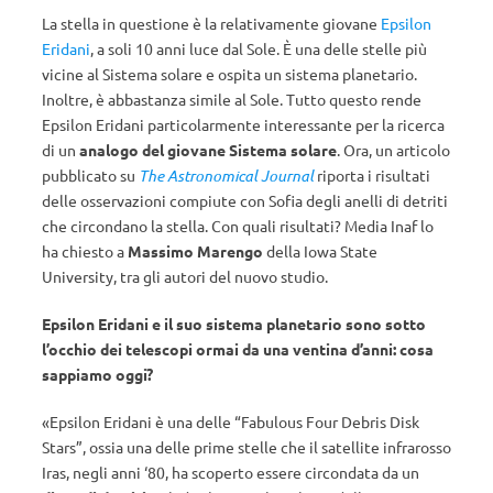
La stella in questione è la relativamente giovane
Epsilon
Eridani
, a soli 10 anni luce dal Sole. È una delle stelle più
vicine al Sistema solare e ospita un sistema planetario.
Inoltre, è abbastanza simile al Sole. Tutto questo rende
Epsilon Eridani particolarmente interessante per la ricerca
di un
analogo del giovane Sistema solare
. Ora, un articolo
pubblicato su
The Astronomical Journal
riporta i risultati
delle osservazioni compiute con Sofia degli anelli di detriti
che circondano la stella. Con quali risultati? Media Inaf lo
ha chiesto a
Massimo Marengo
della Iowa State
University, tra gli autori del nuovo studio.
Epsilon Eridani e il suo sistema planetario sono sotto
l’occhio dei telescopi ormai da una ventina d’anni: cosa
sappiamo oggi?
«Epsilon Eridani è una delle “Fabulous Four Debris Disk
Stars”, ossia una delle prime stelle che il satellite infrarosso
Iras, negli anni ‘80, ha scoperto essere circondata da un