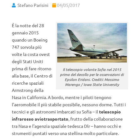
Stefano Parisini
04/05/2017
È la notte del 28
gennaio 2015
quando un Boeing
747 sorvola più
volte la costa ovest
degli Stati Uniti
prima di fare ritorno
Il telescopio volante Sofia nel 2015
prima del decollo per le osservazioni di
alla base, il Centro di
Epsilon Eridani. Crediti: Massimo
ricerche spaziali
Marengo / Iowa State University
Armstrong della
Nasa in California. A bordo, mentre i piloti tengono
l’aeromobile il più stabile possibile, nessuno dorme. Tutti i
tecnici e gli astronomi imbarcati su Sofia – il
telescopio
infrarosso aviotrasportato
, frutto della collaborazione
tra Nasa e l’agenzia spaziale tedesca Dlr – hanno occhi e
strumenti puntati verso una stellina molto particolare.