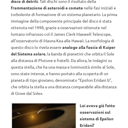
disco di detriti
. Tali dischi sono il risultato della
frammentazione di asteroidi e comete
nelle fasi iniziali e
turbolente di formazione di un sistema planetario. La prima
immagine della componente principale del disco è stata
ottenuta nel 1998, grazie a osservazioni ottenute nel
lontano infrarosso col il James Clerk Maxwell Telescope,
all’osservatorio di Mauna Kea alle Hawaii. La morfologia di
questo disco lo rivela essere
analogo alla fascia di Kuiper
del Sistema solare
, la banda di pianetini che orbita il Sole
alla distanza di Plutone e fratelli. Da allora, le indagini su
questa stella, che ha una massa e luminosità simile al Sole,
sono state intense, e hanno portato alla scoperta di un
pianeta di tipo gioviano, denominato “Epsilon Eridani b”,
che orbita la stella a una distanza comparabile alla distanza
di Giove dal Sole».
Lei aveva già fatto
osservazioni sul
sistema di Epsilon
Eridani?