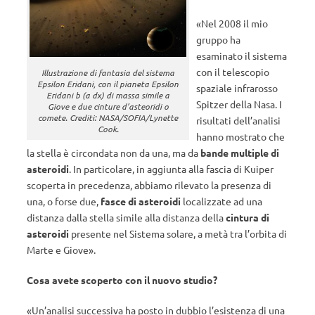
«Nel 2008 il mio
gruppo ha
esaminato il sistema
con il telescopio
Illustrazione di fantasia del sistema
Epsilon Eridani, con il pianeta Epsilon
spaziale infrarosso
Eridani b (a dx) di massa simile a
Spitzer della Nasa. I
Giove e due cinture d’asteoridi o
comete. Crediti: NASA/SOFIA/Lynette
risultati dell’analisi
Cook.
hanno mostrato che
la stella è circondata non da una, ma da
bande multiple di
asteroidi
. In particolare, in aggiunta alla fascia di Kuiper
scoperta in precedenza, abbiamo rilevato la presenza di
una, o forse due,
fasce di asteroidi
localizzate ad una
distanza dalla stella simile alla distanza della
cintura di
asteroidi
presente nel Sistema solare, a metà tra l’orbita di
Marte e Giove».
Cosa avete scoperto con il nuovo studio?
«Un’analisi successiva ha posto in dubbio l’esistenza di una