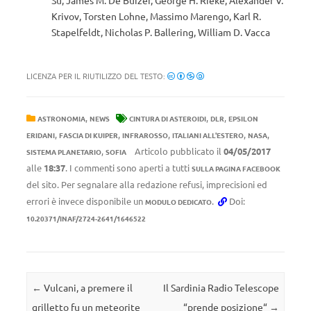
Su, James M. De Buizer, George H. Rieke, Alexander V.
Krivov, Torsten Lohne, Massimo Marengo, Karl R.
Stapelfeldt, Nicholas P. Ballering, William D. Vacca
LICENZA PER IL RIUTILIZZO DEL TESTO:
,
,
,
ASTRONOMIA
NEWS
CINTURA DI ASTEROIDI
DLR
EPSILON
,
,
,
,
,
ERIDANI
FASCIA DI KUIPER
INFRAROSSO
ITALIANI ALL'ESTERO
NASA
,
Articolo pubblicato il
04/05/2017
SISTEMA PLANETARIO
SOFIA
alle
18:37
. I commenti sono aperti a tutti
SULLA PAGINA FACEBOOK
del sito. Per segnalare alla redazione refusi, imprecisioni ed
errori è invece disponibile un
.
Doi:
MODULO DEDICATO
10.20371/INAF/2724-2641/1646522
Navigazione articolo
←
Vulcani, a premere il
Il Sardinia Radio Telescope
grilletto fu un meteorite
“prende posizione“
→