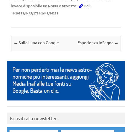
invece disponibile un
.
Doi:
MODULO DEDICATO
10.20371/INAF/2724-2641/44238
Navigazione articolo
←
Sulla Luna con Google
Esperienza inSegna
→
Iscriviti alla newsletter