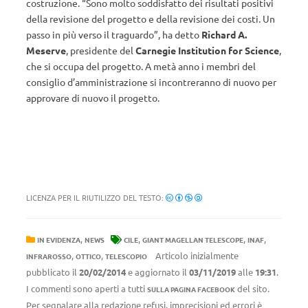
costruzione. “Sono molto soddisfatto dei risultati positivi
della revisione del progetto e della revisione dei costi. Un
passo in più verso il traguardo”, ha detto
Richard A.
Meserve
, presidente del
Carnegie Institution for Science
,
che si occupa del progetto. A metà anno i membri del
consiglio d’amministrazione si incontreranno di nuovo per
approvare di nuovo il progetto.
LICENZA PER IL RIUTILIZZO DEL TESTO:
,
,
,
,
IN EVIDENZA
NEWS
CILE
GIANT MAGELLAN TELESCOPE
INAF
,
,
Articolo inizialmente
INFRAROSSO
OTTICO
TELESCOPIO
pubblicato il
20/02/2014
e aggiornato il
03/11/2019
alle
19:31
.
I commenti sono aperti a tutti
del sito.
SULLA PAGINA FACEBOOK
Per segnalare alla redazione refusi, imprecisioni ed errori è