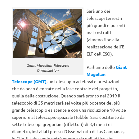
Sarà uno dei
telescopi terrestri
più grandi e potenti
mai costruiti
(almeno fino alla
realizzazione dell’E-
ELT dell’ESO).
Giant Magellan Telescope
Parliamo dello
Giant
Organization
Magellan
Telescope (GMT)
, un telescopio ad elevate prestazioni
che da poco è entrato nella fase centrale del progetto,
quella della costruzione. Quando sarà pronto nel 2019 il
telescopio di 25 metri sarà sei volte più potente del più
grande telescopio esistente e con una risoluzione 10 volte
superiore al telescopio spaziale Hubble. Sarà costituito da
sette telescopi gregoriani (riflettori) di 8,4 metri di
diametro, installati presso l’Osservatorio di Las Campanas,
in Cile. Il telescopio potrà operare sia nell’ottico che