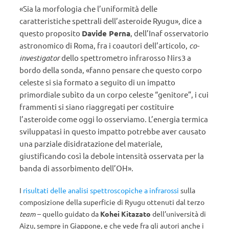
«Sia la morfologia che l’uniformità delle
caratteristiche spettrali dell’asteroide Ryugu», dice a
questo proposito
Davide Perna
, dell’Inaf osservatorio
astronomico di Roma, fra i coautori dell’articolo,
co-
investigator
dello spettrometro infrarosso Nirs3 a
bordo della sonda, «fanno pensare che questo corpo
celeste si sia formato a seguito di un impatto
primordiale
subìto
da un corpo celeste “genitore”, i cui
frammenti si siano riaggregati per costituire
l’asteroide come oggi lo osserviamo. L’energia termica
sviluppatasi in questo impatto potrebbe aver causato
una parziale disidratazione del materiale,
giustificando così la debole intensità osservata per la
banda di assorbimento dell’OH».
I
risultati delle analisi spettroscopiche a infrarossi
sulla
composizione della superficie di Ryugu ottenuti dal terzo
team
– quello guidato da
Kohei Kitazato
dell’università di
Aizu, sempre in Giappone, e che vede fra gli autori anche i