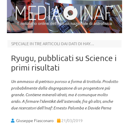
Il notiziario online dell’Istituto nazionale di astrofisica
Vai al contenuto
SPECIALE IN TRE ARTICOLI DAI DATI DI HAYABUSA2
Ryugu, pubblicati su Science i
primi risultati
Un ammasso di pietrisco poroso a forma di trottola. Prodotto
probabilmente dalla disgregazione di un progenitore più
grande. Contiene minerali idrati, ma è comunque molto
arido. A firmare l'identikit dell’asteroide, fra gli altri, anche
due ricercatori dell’Inaf: Ernesto Palomba e Davide Perna
Giuseppe Fiasconaro
21/03/2019