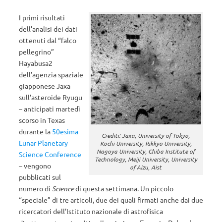
I primi risultati
dell’analisi dei dati
ottenuti dal “falco
pellegrino”
Hayabusa2
dell’agenzia spaziale
giapponese Jaxa
sull’asteroide Ryugu
– anticipati martedì
scorso in Texas
durante la
50esima
Crediti: Jaxa, University of Tokyo,
Lunar Planetary
Kochi University, Rikkyo University,
Nagoya University, Chiba Institute of
Science Conference
Technology, Meiji University, University
– vengono
of Aizu, Aist
pubblicati sul
numero di
Science
di questa settimana. Un piccolo
“speciale” di tre articoli, due dei quali firmati anche dai due
ricercatori dell’Istituto nazionale di astrofisica