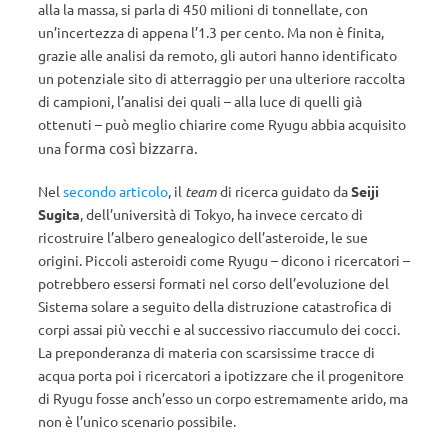
alla la massa, si parla di 450 milioni di tonnellate, con
un’incertezza di appena l’1.3 per cento.
Ma non è finita,
grazie alle analisi da remoto, gli autori hanno identificato
un potenziale sito di atterraggio per una ulteriore raccolta
di campioni, l’analisi dei quali – alla luce di quelli già
ottenuti – può meglio chiarire come Ryugu abbia acquisito
forma
così bizzarra.
una
Nel
secondo articolo
, il
team
di ricerca guidato da
Seiji
Sugita
, dell’università di Tokyo, ha invece cercato di
ricostruire l’albero genealogico dell’asteroide, le sue
origini. Piccoli asteroidi come Ryugu – dicono i ricercatori –
potrebbero essersi formati nel corso dell’evoluzione del
Sistema solare a seguito della distruzione catastrofica di
corpi assai più vecchi e al successivo riaccumulo dei cocci.
La preponderanza di materia con scarsissime tracce di
acqua porta poi i ricercatori a ipotizzare che il progenitore
di Ryugu fosse anch’esso un corpo estremamente arido, ma
non è l’unico scenario possibile.