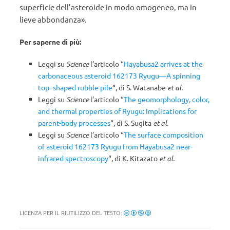
superficie dell’asteroide in modo omogeneo, ma in
lieve abbondanza».
Per saperne di più:
Leggi su
Science
l’articolo “
Hayabusa2 arrives at the
carbonaceous asteroid 162173 Ryugu—A spinning
top–shaped rubble pile
“, di S. Watanabe
et al.
Leggi su
Science
l’articolo “
The geomorphology, color,
and thermal properties of Ryugu: Implications for
parent-body processes
“, di S. Sugita
et al.
Leggi su
Science
l’articolo “
The surface composition
of asteroid 162173 Ryugu from Hayabusa2 near-
infrared spectroscopy
“, di K. Kitazato
et al.
LICENZA PER IL RIUTILIZZO DEL TESTO: