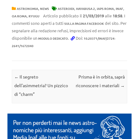
,
,
,
,
,
ASTRONOMIA
NEWS
ASTEROIDI
HAYABUSA 2
IAPS ROMA
INAF
,
Articolo pubblicato il
21/03/2019
alle
18:58
. I
OA ROMA
RYUGU
commenti sono aperti a tutti
del sito. Per
SULLA PAGINA FACEBOOK
segnalare alla redazione refusi, imprecisioni ed errori è invece
disponibile un
.
Doi:
MODULO DEDICATO
10.20371/INAF/2724-
2641/1672040
Navigazione articolo
←
Il segreto
Prisma è in orbita, saprà
dell’asimmetria? Un pizzico
riconoscere i materiali
→
di “charm”