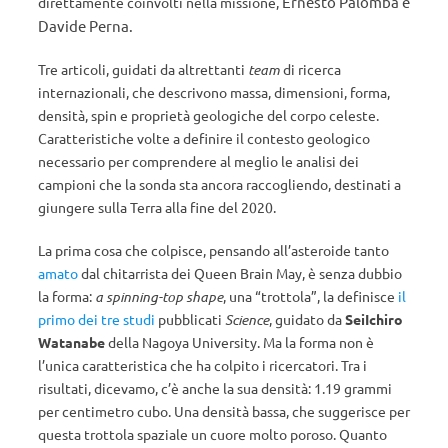
Ernesto Palomba e
direttamente coinvolti nella missione,
Davide Perna.
Tre articoli, guidati da altrettanti
team
di ricerca
internazionali, che descrivono massa, dimensioni, forma,
densità, spin e proprietà geologiche del corpo celeste.
Caratteristiche volte a definire il contesto geologico
necessario per comprendere al meglio le analisi dei
campioni che la sonda sta ancora raccogliendo, destinati a
giungere sulla Terra alla fine del 2020.
La prima cosa che colpisce, pensando all’asteroide tanto
amato
dal chitarrista dei Queen Brain May, è senza dubbio
la forma:
a spinning-top shape
, una “trottola”, la definisce
il
primo dei tre studi
pubblicati
Science
, guidato da
Sei
Ichiro
Watanabe
della Nagoya University.
Ma la forma non è
l’unica caratteristica che ha colpito i ricercatori. Tra i
risultati, dicevamo, c’è anche la sua densità: 1.19 grammi
per centimetro cubo. Una densità bassa, che suggerisce per
questa trottola spaziale un cuore molto poroso. Quanto