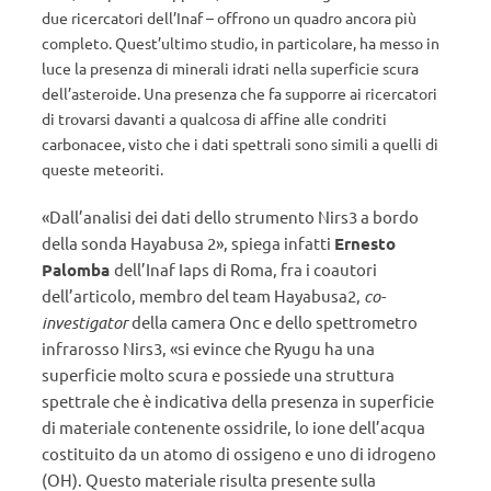
due ricercatori dell’Inaf – offrono un quadro ancora più
completo. Quest’ultimo studio, in particolare, ha messo in
luce la presenza di minerali idrati nella superficie scura
dell’asteroide. Una presenza che fa supporre ai ricercatori
di trovarsi davanti a qualcosa di affine alle condriti
carbonacee, visto che i dati spettrali sono simili a quelli di
queste meteoriti.
«
Dall’analisi dei dati dello strumento Nirs3 a bordo
della sonda Hayabusa 2», spiega infatti
Ernesto
Palomba
dell’Inaf Iaps di Roma, fra i coautori
dell’articolo, membro del team Hayabusa2,
co-
investigator
della camera Onc e dello spettrometro
infrarosso Nirs3, «
si evince che Ryugu ha una
superficie molto scura e possiede una struttura
spettrale che è indicativa della presenza in superficie
di materiale contenente ossidrile, lo ione dell’acqua
costituito da un atomo di ossigeno e uno di idrogeno
(OH). Questo materiale risulta presente sulla