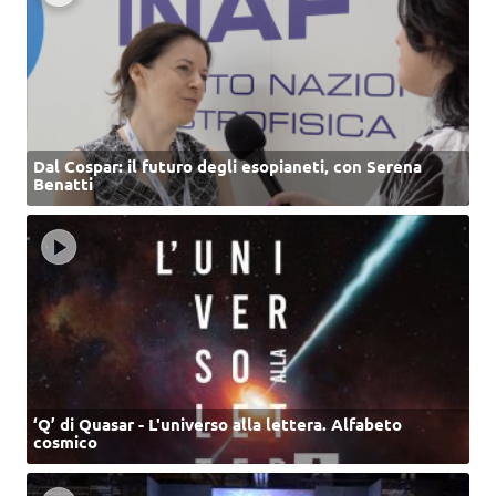
Dal Cospar: il futuro degli esopianeti, con Serena
Benatti
‘Q’ di Quasar - L'universo alla lettera. Alfabeto
cosmico