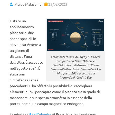
Marco Malaspina
23/02/2023
È stato un
appuntamento
planetario: due
sonde spaziali in
sorvolo su Venere a
un giorno di
distanza l’una
I momenti chiave del flyby di Venere
compiuto da Solar Orbiter e
dall’altra. È accaduto
BepiColombo a distanza di 33 ore
nell’agosto 2021. È
l’una dall’altra rispettivamente il 9 e
10 agosto 2021 (cliccare per
stata una
ingrandire). Crediti: Esa
circostanza senza
precedenti. E ha offerto la possibilità di raccogliere
elementi nuovi per capire come il pianeta sia in grado di
mantenere la sua spessa atmosfera in assenza della
protezione di un campo magnetico endogeno.
La missione
BepiColombo
di Esa e Jaxa, in viaggio per