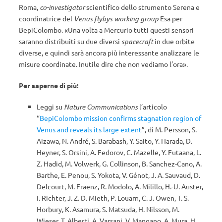
Roma,
co-investigator
scientifico dello strumento Serena e
coordinatrice del
Venus flybys working group
Esa per
BepiColombo. «Una volta a Mercurio tutti questi sensori
saranno distribuiti su due diversi
spacecraft
in due orbite
diverse, e quindi sarà ancora più interessante analizzare le
misure coordinate. Inutile dire che non vediamo l’ora».
Per saperne di più:
Leggi su
Nature Communications
l’articolo
“
BepiColombo mission confirms stagnation region of
Venus and reveals its large extent
”, di M. Persson, S.
Aizawa, N. André, S. Barabash, Y. Saito, Y. Harada, D.
Heyner, S. Orsini, A. Fedorov, C. Mazelle, Y. Futaana, L.
Z. Hadid, M. Volwerk, G. Collinson, B. Sanchez-Cano, A.
Barthe, E. Penou, S. Yokota, V. Génot, J. A. Sauvaud, D.
Delcourt, M. Fraenz, R. Modolo, A. Milillo, H.-U. Auster,
I. Richter, J. Z. D. Mieth, P. Louarn, C. J. Owen, T. S.
Horbury, K. Asamura, S. Matsuda, H. Nilsson, M.
Wieser, T. Alberti, A. Varsani, V. Mangano, A. Mura, H.