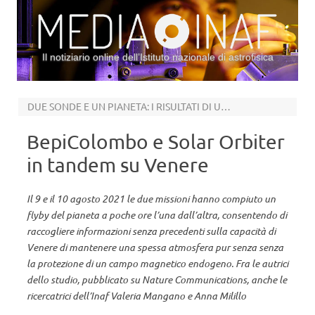
Il notiziario online dell’Istituto nazionale di astrofisica
Vai al contenuto
DUE SONDE E UN PIANETA: I RISULTATI DI UN INEDITO APPUNTAMENTO A TRE
BepiColombo e Solar Orbiter
in tandem su Venere
Il 9 e il 10 agosto 2021 le due missioni hanno compiuto un
flyby del pianeta a poche ore l’una dall’altra, consentendo di
raccogliere informazioni senza precedenti sulla capacità di
Venere di mantenere una spessa atmosfera pur senza senza
la protezione di un campo magnetico endogeno. Fra le autrici
dello studio, pubblicato su Nature Communications, anche le
ricercatrici dell’Inaf Valeria Mangano e Anna Milillo