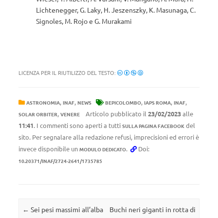
Lichtenegger, G. Laky, H. Jeszenszky, K. Masunaga, C.
Signoles, M. Rojo e G. Murakami
LICENZA PER IL RIUTILIZZO DEL TESTO:
,
,
,
,
,
ASTRONOMIA
INAF
NEWS
BEPICOLOMBO
IAPS ROMA
INAF
,
Articolo pubblicato il
23/02/2023
alle
SOLAR ORBITER
VENERE
11:41
. I commenti sono aperti a tutti
del
SULLA PAGINA FACEBOOK
sito. Per segnalare alla redazione refusi, imprecisioni ed errori è
invece disponibile un
.
Doi:
MODULO DEDICATO
10.20371/INAF/2724-2641/1735785
Navigazione articolo
←
Sei pesi massimi all’alba
Buchi neri giganti in rotta di