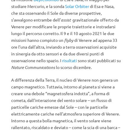
studiare Mercurio, e la sonda
Solar Orbiter
di Esa e Nasa,
che sta osservando il Sole da diverse prospettive,
s’avvalgono entrambe dell’
assist
gravitazionale offerto da
Venere per modificare le proprie traiettorie e instradarsi
lungo il percorso corretto. Il 9 e il 10 agosto 2021 le due
missioni hanno compiuto un
flyby
di Venere ad appena 33
ore l’una dall’altra, inviando a terra osservazioni acquisite
in sinergia da otto sensori e da due diversi punti di
osservazione nello spazio. I
risultati
sono stati pubblicati su
Nature Communications
lo scorso dicembre.
A differenza della Terra, il nucleo di Venere non genera un
campo magnetico. Tuttavia, intorno al pianeta si viene a
creare una debole “magnetosfera indotta”, a forma di
cometa, dall’interazione del vento solare – un flusso di
particelle cariche emesse dal Sole – con le particelle
elettricamente cariche nell’atmosfera superiore di Venere.
Intorno a questa bolla magnetica, il vento solare viene
rallentato, riscaldato e deviato – come la scia di una barca –