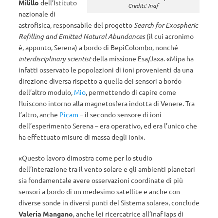
Milillo
dell’Istituto
Crediti: Inaf
nazionale di
astrofisica, responsabile del progetto
Search for Exospheric
Refilling and Emitted Natural Abundances
(il cui acronimo
è, appunto, Serena) a bordo di BepiColombo, nonché
interdisciplinary scientist
della missione Esa/Jaxa. «Mipa ha
infatti osservato le popolazioni di ioni provenienti da una
direzione diversa rispetto a quella dei sensori a bordo
dell’altro modulo,
Mio
, permettendo di capire come
fluiscono intorno alla magnetosfera indotta di Venere. Tra
l’altro, anche
Picam
– il secondo sensore di ioni
dell’esperimento Serena – era operativo, ed era l’unico che
ha effettuato misure di massa degli ioni».
«Questo lavoro dimostra come per lo studio
dell’interazione tra il vento solare e gli ambienti planetari
sia fondamentale avere osservazioni coordinate di più
sensori a bordo di un medesimo satellite e anche con
diverse sonde in diversi punti del Sistema solare», conclude
Valeria Mangano
, anche lei ricercatrice all’Inaf Iaps di