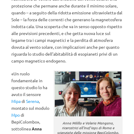
protezione che permane anche durante il minimo solare,
quando – a seguito della ridotta emissione ultravioletta dal
Sole – la forza delle correnti che generano la magnetosfera
indotta cala. Una scoperta che va in senso opposto rispetto
alle previsioni precedenti, e che getta nuova luce sul
legame tra i campi magnetici e la perdita di atmosfera
dovuta al vento solare, con implicazioni anche per quanto
riguarda lo studio dell’abitabilità di esopianeti privi di un
campo magnetico endogeno.
«Un ruolo
fondamentale in
questo studio lo ha
avuto il sensore
Mipa
di
Serena
,
montato sul modulo
Mpo
di
BepiColombo»,
Anna Milillo e Valeria Mangano,
ricercatrici all’Inaf Iaps di Roma e
sottolinea
Anna
scienziate della missione BepiColombo.