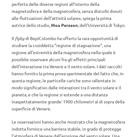
perfetta delle diverse regioni all’interno della
magnetosfera e della magnetosfera, senza disturbi dovuti
alle fluttuazioni dell’attività solare», spiega la prima
autrice dello studio,
Moa Persson
, dell’Università di Tokyo.
Il
flyby
di BepiColombo ha offerto la rara opportunità di
studiare la cosiddetta “regione di stagnazione”, una
regione all’estremità della magnetosfera nella quale è
possibile osservare alcuni fra gli effetti principali
dell’interazione tra Venere e il vento solare. I dati raccolti
hanno fornito la prima prova sperimentale del fatto che, in
questa regione, le particelle cariche sono rallentate in
modo significativo dalle interazioni tra il vento solare e il
pianeta, e che la regione si estende a una distanza
inaspettatamente grande: 1900 chilometri al di sopra della
superficie di Venere.
Le osservazioni hanno anche mostrato che la magnetosfera
indotta fornisce una barriera stabile, in grado di protegge
l’atmosfera di Venere dall’erosione del vento solare. Una