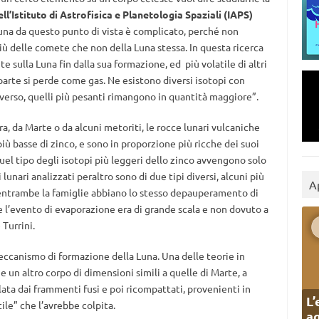
ll’Istituto di Astrofisica e Planetologia Spaziali (IAPS)
Luna da questo punto di vista è complicato, perché non
iù delle comete che non della Luna stessa. In questa ricerca
e sulla Luna fin dalla sua formazione, ed più volatile di altri
parte si perde come gas. Ne esistono diversi isotopi con
iverso, quelli più pesanti rimangono in quantità maggiore”.
ra, da Marte o da alcuni metoriti, le rocce lunari vulcaniche
ù basse di zinco, e sono in proporzione più ricche dei suoi
quel tipo degli isotopi più leggeri dello zinco avvengono solo
lunari analizzati peraltro sono di due tipi diversi, alcuni più
A
che entrambe la famiglie abbiano lo stesso depauperamento di
he l’evento di evaporazione era di grande scala e non dovuto a
Turrini.
 meccanismo di formazione della Luna. Una delle teorie in
e un altro corpo di dimensioni simili a quelle di Marte, a
ata dai frammenti fusi e poi ricompattati, provenienti in
L’
ile” che l’avrebbe colpita.
ag