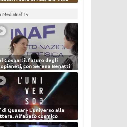
u MediaInaf Tv
l Cospar: il futuro degli
sopianeti, con Serena Benatti
’ di Quasar - L'universo alla
ettera. Alfabeto cosmico