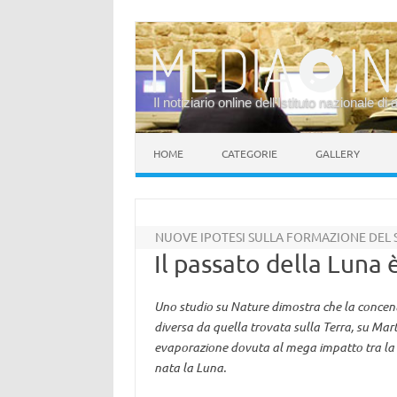
Il notiziario online dell’Istituto nazionale di 
Vai al contenuto
HOME
CATEGORIE
GALLERY
NUOVE IPOTESI SULLA FORMAZIONE DEL 
Il passato della Luna è
Uno studio su Nature dimostra che la concent
diversa da quella trovata sulla Terra, su Marte
evaporazione dovuta al mega impatto tra la T
nata la Luna.