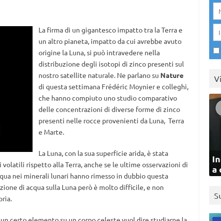
La firma di un gigantesco impatto tra la Terra e
un altro pianeta, impatto da cui avrebbe avuto
origine la Luna, si può intravedere nella
distribuzione degli isotopi di zinco presenti sul
nostro satellite naturale. Ne parlano su
Nature
V
di questa settimana Frédéric Moynier e colleghi,
che hanno compiuto uno studio comparativo
delle concentrazioni di diverse forme di zinco
presenti nelle rocce provenienti da Luna, Terra
e Marte.
La Luna, con la sua superficie arida, è stata
In
olatili rispetto alla Terra, anche se le ultime osservazioni di
a 
qua nei minerali lunari hanno rimesso in dubbio questa
ione di acqua sulla Luna però è molto difficile, e non
S
ria.
 un certo elemento su un corpo celeste vuol dire studiarne la