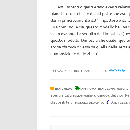
“Questi impatti giganti erano eventi relati
pianeti terrestri. Uno di essi potrebbe aver
derivi principalmente dall’ impattore o dalla
“Ma comunque sia, questo modello ha una serie
siano evaporati a seguito dell’impatto. Que
questo modello. Dimostra che qualunque even
storia chimica diversa da quella della Terra
composizione dello zinco”.
LICENZA PER IL RIUTILIZZO DEL TESTO:
,
,
,
,
INAF
NEWS
IAPS ROMA
INAF
LUNA
NATURE
aperti a tutti
del sito. Pe
SULLA PAGINA FACEBOOK
disponibile un
.
Doi:
MODULO DEDICATO
10.2037