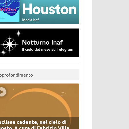
pprofondimento
eclisse cadente, nel cielo di
osto. A cura di Fabrizio Villa