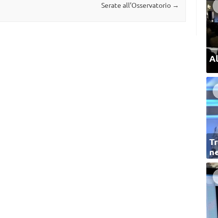
Serate all’Osservatorio
→
Al
Tr
ne