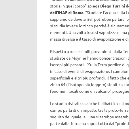
storia in quel corpo” spiega
Diego Turrini de
dell’INAF di Roma.
“Studiare l’acqua sulla 
sappiamo da dove arrivi: potrebbe parlarci p
si studia invece lo zinco perché è sicurament
elementi. Una volta fuso si vaporizza e una 
massa diversa e il tasso di evaporazione è d
Rispetto a rocce simili provenienti dalla Ter
studiate da Moynier hanno concentrazioni pi
isotopi più pesanti. “Sulla Terra perdite di 
in caso di eventi di evaporazione. I campioni 
superficiali e altri più profondi. Il fatto 
zinco 64 (l’isotopo più leggero) significa c
fenomeni locali come un vulcano” prosegue 
Lo studio rivitalizza anche il dibattito sul
campo parla di un impatto tra la proto-Terra 
seguito del quale la Luna si sarebbe assembl
parte dalla Terra ma soprattutto dal “proiett