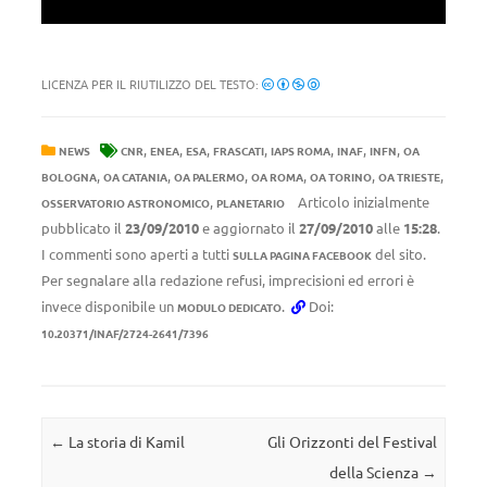
LICENZA PER IL RIUTILIZZO DEL TESTO:
,
,
,
,
,
,
,
NEWS
CNR
ENEA
ESA
FRASCATI
IAPS ROMA
INAF
INFN
OA
,
,
,
,
,
,
BOLOGNA
OA CATANIA
OA PALERMO
OA ROMA
OA TORINO
OA TRIESTE
,
Articolo inizialmente
OSSERVATORIO ASTRONOMICO
PLANETARIO
pubblicato il
23/09/2010
e aggiornato il
27/09/2010
alle
15:28
.
I commenti sono aperti a tutti
del sito.
SULLA PAGINA FACEBOOK
Per segnalare alla redazione refusi, imprecisioni ed errori è
invece disponibile un
.
Doi:
MODULO DEDICATO
10.20371/INAF/2724-2641/7396
Navigazione articolo
←
La storia di Kamil
Gli Orizzonti del Festival
della Scienza
→