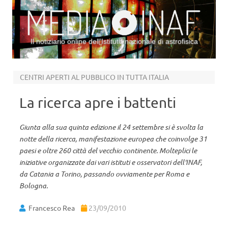
Il notiziario online dell’Istituto nazionale di astrofisica
Vai al contenuto
CENTRI APERTI AL PUBBLICO IN TUTTA ITALIA
La ricerca apre i battenti
Giunta alla sua quinta edizione il 24 settembre si è svolta la
notte della ricerca, manifestazione europea che coinvolge 31
paesi e oltre 260 città del vecchio continente. Molteplici le
iniziative organizzate dai vari istituti e osservatori dell'INAF,
da Catania a Torino, passando ovviamente per Roma e
Bologna.
Francesco Rea
23/09/2010