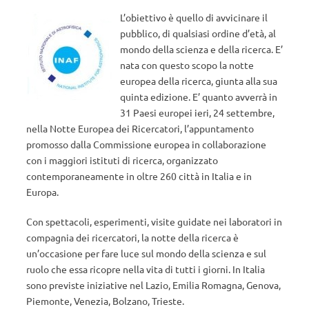
L’obiettivo è quello di avvicinare il
pubblico, di qualsiasi ordine d’età, al
mondo della scienza e della ricerca. E’
nata con questo scopo la notte
europea della ricerca, giunta alla sua
quinta edizione. E’ quanto avverrà in
31 Paesi europei ieri, 24 settembre,
nella Notte Europea dei Ricercatori, l’appuntamento
promosso dalla Commissione europea in collaborazione
con i maggiori istituti di ricerca, organizzato
contemporaneamente in oltre 260 città in Italia e in
Europa.
Con spettacoli, esperimenti, visite guidate nei laboratori in
compagnia dei ricercatori, la notte della ricerca è
un’occasione per fare luce sul mondo della scienza e sul
ruolo che essa ricopre nella vita di tutti i giorni. In Italia
sono previste iniziative nel Lazio, Emilia Romagna, Genova,
Piemonte, Venezia, Bolzano, Trieste.