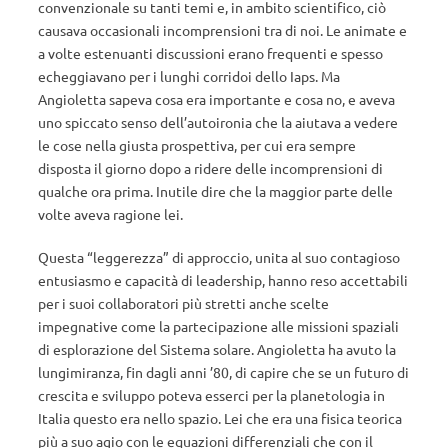
convenzionale su tanti temi e, in ambito scientifico, ciò
causava occasionali incomprensioni tra di noi. Le animate e
a volte estenuanti discussioni erano frequenti e spesso
echeggiavano per i lunghi corridoi dello Iaps. Ma
Angioletta sapeva cosa era importante e cosa no, e aveva
uno spiccato senso dell’autoironia che la aiutava a vedere
le cose nella giusta prospettiva, per cui era sempre
disposta il giorno dopo a ridere delle incomprensioni di
qualche ora prima. Inutile dire che la maggior parte delle
volte aveva ragione lei.
Questa “leggerezza” di approccio, unita al suo contagioso
entusiasmo e capacità di leadership, hanno reso accettabili
per i suoi collaboratori più stretti anche scelte
impegnative come la partecipazione alle missioni spaziali
di esplorazione del Sistema solare. Angioletta ha avuto la
lungimiranza, fin dagli anni ’80, di capire che se un futuro di
crescita e sviluppo poteva esserci per la planetologia in
Italia questo era nello spazio. Lei che era una fisica teorica
più a suo agio con le equazioni differenziali che con il