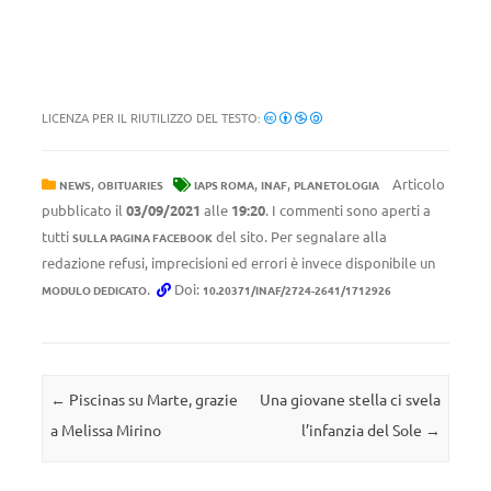
LICENZA PER IL RIUTILIZZO DEL TESTO:
,
,
,
Articolo
NEWS
OBITUARIES
IAPS ROMA
INAF
PLANETOLOGIA
pubblicato il
03/09/2021
alle
19:20
. I commenti sono aperti a
tutti
del sito. Per segnalare alla
SULLA PAGINA FACEBOOK
redazione refusi, imprecisioni ed errori è invece disponibile un
.
Doi:
MODULO DEDICATO
10.20371/INAF/2724-2641/1712926
Navigazione articolo
←
Piscinas su Marte, grazie
Una giovane stella ci svela
a Melissa Mirino
l’infanzia del Sole
→