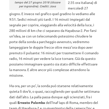
tempo del 27 giugno 2018 (cliccare
2:35 ora italiana) di
per ingrandire). Crediti: Jaxa
mercoledì 27
giugno. E invece nel grafico quel gradino lo vediamo alle
9:51. Sedici minuti più tardi. I 16 minuti impiegati dal
segnale per coprire, viaggiando alla velocità della luce, i
280 milioni di km che ci separano da Hayabusa-2. Per farsi
un’idea, se con un telecomando potessimo chiudere le
porte della sonda a parcheggio avvenuto, vedremmo
lampeggiare le doppie frecce oltre mezz’ora dopo aver
premuto il pulsante: 16 minuti per trasmettere il comando
radio, 16 minuti per vedere la luce tornare. Già da questo
possiamo immaginare quanto sia stato difficile effettuare
la manovra. E altre ancor più complesse attendono la
missione.
Ma ora, per un po’, la sonda può starsene relativamente
quieta lì dov’è, o quasi, raccogliendo per qualche settimana
dati dall’alto. La palla passa dunque agli scienziati, fra i
quali
Ernesto Palomba
dell’Inaf Iaps di Roma, membro del
team di Hayabusa-2 e
co-investigator
della camera Onc e