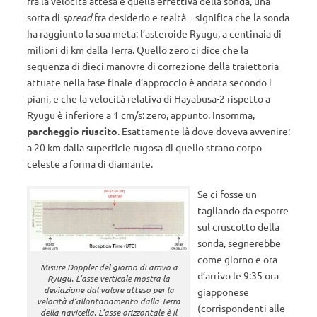
fra la velocità attesa e quella effettiva della sonda, una
sorta di
spread
fra desiderio e realtà – significa che la sonda
ha raggiunto la sua meta: l’asteroide Ryugu, a centinaia di
milioni di km dalla Terra. Quello zero ci dice che la
sequenza di dieci manovre di correzione della traiettoria
attuate nella fase finale d’approccio è andata secondo i
piani, e che la velocità relativa di Hayabusa-2 rispetto a
Ryugu è inferiore a 1 cm/s: zero, appunto. Insomma,
parcheggio riuscito
. Esattamente là dove doveva avvenire:
a 20 km dalla superficie rugosa di quello strano corpo
celeste a forma di diamante.
Se ci fosse un
tagliando da esporre
sul cruscotto della
sonda, segnerebbe
come giorno e ora
Misure Doppler del giorno di arrivo a
d’arrivo le 9:35 ora
Ryugu. L’asse verticale mostra la
deviazione dal valore atteso per la
giapponese
velocità d’allontanamento dalla Terra
(corrispondenti alle
della navicella. L’asse orizzontale è il