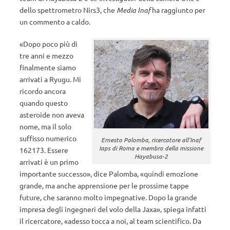
dello spettrometro Nirs3, che
Media Inaf
ha raggiunto per
un commento a caldo.
«Dopo poco più di
tre anni e mezzo
finalmente siamo
arrivati a Ryugu. Mi
ricordo ancora
quando questo
asteroide non aveva
nome, ma il solo
suffisso numerico
Ernesto Palomba, ricercatore all’Inaf
Iaps di Roma e membro della missione
162173. Essere
Hayabusa-2
arrivati è un primo
importante successo», dice Palomba, «quindi emozione
grande, ma anche apprensione per le prossime tappe
future, che saranno molto impegnative. Dopo la grande
impresa degli ingegneri del volo della Jaxa», spiega infatti
il ricercatore, «adesso tocca a noi, al team scientifico. Da