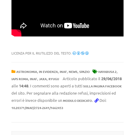
LICENZA PER IL RIUTILIZZO DEL TESTO:
,
,
,
,
,
ASTRONOMIA
IN EVIDENZA
INAF
NEWS
SPAZIO
HAYABUSA 2
,
,
,
Articolo pubblicato il
29/06/2018
IAPS ROMA
INAF
JAXA
RYUGU
alle
14:48
. I commenti sono aperti a tutti
SULLA PAGINA FACEBOOK
del sito. Per segnalare alla redazione refusi, imprecisioni ed
errori è invece disponibile un
.
Doi:
MODULO DEDICATO
10.20371/INAF/2724-2641/1662453