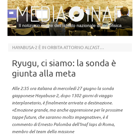
Il notiziario online dell’Istituto nazionale di astrofisica
Vai al contenuto
HAYABUSA-2 È IN ORBITA ATTORNO ALL’ASTEROIDE
Ryugu, ci siamo: la sonda è
giunta alla meta
Alle 2:35 ora italiana di mercoledì 27 giugno la sonda
giapponese Hayabusa-2, dopo 1302 giorni di viaggio
interplanetario, è finalmente arrivata a destinazione.
«Emozione grande, ma anche apprensione per le prossime
tappe future, che saranno molto impegnative», è il
commento di Ernesto Palomba dell'Inaf Iaps di Roma,
membro del team della missione