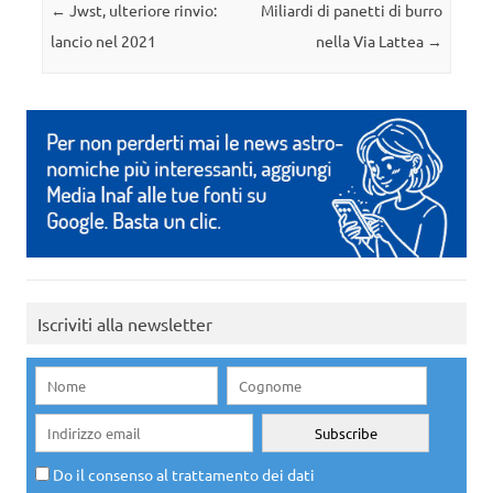
Navigazione articolo
←
Jwst, ulteriore rinvio:
Miliardi di panetti di burro
lancio nel 2021
nella Via Lattea
→
Iscriviti alla newsletter
Do il consenso al trattamento dei dati