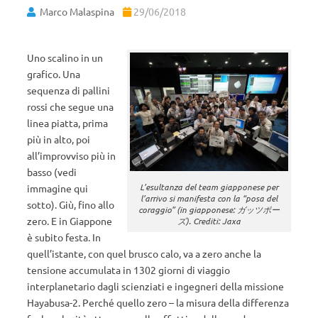
Marco Malaspina
29/06/2018
Uno scalino in un
grafico. Una
sequenza di pallini
rossi che segue una
linea piatta, prima
più in alto, poi
all’improvviso più in
basso (vedi
L’esultanza del team giapponese per
immagine qui
l’arrivo si manifesta con la “posa del
sotto). Giù, fino allo
coraggio” (in giapponese: ガッツポー
zero. E in Giappone
ズ). Crediti: Jaxa
è subito festa. In
quell’istante, con quel brusco calo, va a zero anche la
tensione accumulata in 1302 giorni di viaggio
interplanetario dagli scienziati e ingegneri della missione
Hayabusa-2. Perché quello zero – la misura della differenza