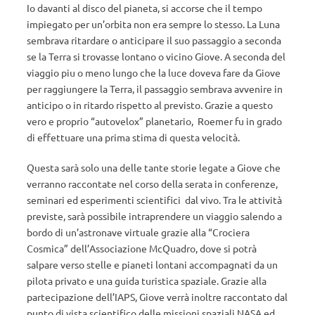
Io davanti al disco del pianeta, si accorse che il tempo
impiegato per un’orbita non era sempre lo stesso. La Luna
sembrava ritardare o anticipare il suo passaggio a seconda
se la Terra si trovasse lontano o vicino Giove. A seconda del
viaggio piu o meno lungo che la luce doveva fare da Giove
per raggiungere la Terra, il passaggio sembrava avvenire in
anticipo o in ritardo rispetto al previsto. Grazie a questo
vero e proprio “autovelox” planetario, Roemer fu in grado
di effettuare una prima stima di questa velocità.
Questa sarà solo una delle tante storie legate a Giove che
verranno raccontate nel corso della serata in conferenze,
seminari ed esperimenti scientifici dal vivo. Tra le attività
previste, sarà possibile intraprendere un viaggio salendo a
bordo di un’astronave virtuale grazie alla “Crociera
Cosmica” dell’Associazione McQuadro, dove si potrà
salpare verso stelle e pianeti lontani accompagnati da un
pilota privato e una guida turistica spaziale. Grazie alla
partecipazione dell’IAPS, Giove verrà inoltre raccontato dal
punto di vista scientifico delle missioni spaziali NASA ed