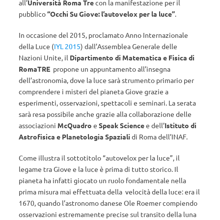
all’
Università Roma Tre
con la manifestazione per il
pubblico
“Occhi Su Giove: l’autovelox per la luce”
.
In occasione del 2015, proclamato Anno Internazionale
della Luce (
IYL 2015
) dall’Assemblea Generale delle
Nazioni Unite, il
Dipartimento di Matematica e Fisica di
RomaTRE
propone un appuntamento all’insegna
dell’astronomia, dove la luce sarà strumento primario per
comprendere i misteri del pianeta Giove grazie a
esperimenti, osservazioni, spettacoli e seminari. La serata
sarà resa possibile anche grazie alla collaborazione delle
associazioni
McQuadro
e
Speak Science
e dell’
Istituto di
Astrofisica e Planetologia Spaziali
di Roma dell’INAF.
Come illustra il sottotitolo “autovelox per la luce”, il
legame tra Giove e la luce è prima di tutto storico. Il
pianeta ha infatti giocato un ruolo fondamentale nella
prima misura mai effettuata della velocità della luce: era il
1670, quando l’astronomo danese Ole Roemer compiendo
osservazioni estremamente precise sul transito della luna