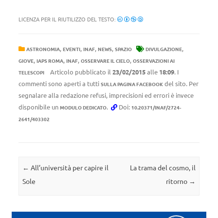
LICENZA PER IL RIUTILIZZO DEL TESTO:
,
,
,
,
,
ASTRONOMIA
EVENTI
INAF
NEWS
SPAZIO
DIVULGAZIONE
,
,
,
,
GIOVE
IAPS ROMA
INAF
OSSERVARE IL CIELO
OSSERVAZIONI AI
Articolo pubblicato il
23/02/2015
alle
18:09
. I
TELESCOPI
commenti sono aperti a tutti
del sito. Per
SULLA PAGINA FACEBOOK
segnalare alla redazione refusi, imprecisioni ed errori è invece
disponibile un
.
Doi:
MODULO DEDICATO
10.20371/INAF/2724-
2641/403302
Navigazione articolo
←
All’università per capire il
La trama del cosmo, il
Sole
ritorno
→