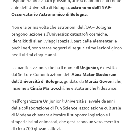
risponderanno sabato prossimo, ai 300 bambini ospiti delle
aule dell’Università di Bologna,
astronomi dell’INAF-
Osservatorio Astronomico di Bologna
.
Non è la prima volta che astronomi dell’OA – Bologna
tengono lezione all’Università: catastrofi cosmiche,
identikit di alieni, viaggi spaziali, particelle elementari e
buchi neri, sono state oggetti di seguitissime lezioni-gioco
negli ultimi cinque anni.
La manifestazione, che ha il nome di
Unijunior,
è gestita
dal Settore Comunicazione dell’
Alma Mater Studiorum
dell’Università di Bologna
, guidato da
Marzia Govoni
che,
insieme a
Cinzia Marzocchi
, ne è stata anche l’ideatrice.
Nell’organizzare Unijunior, l’Università si avvale da anni
della collaborazione di Fun Science, associazione culturale
di Modena chiamata a fornire il supporto logistico e i
simpaticissimi animatori, che gestiscono un vero esercito
di circa 700 giovani allievi.