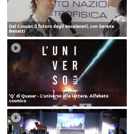
Dal Cospar: il futuro degli esopianeti, con Serena
Benatti
‘Q’ di Quasar - L'universo alla lettera. Alfabeto
cosmico