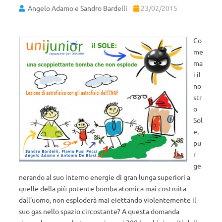
Angelo Adamo e Sandro Bardelli
23/02/2015
Co
me
ma
i il
no
str
o
Sol
e,
pu
r
ge
nerando al suo interno energie di gran lunga superiori a
quelle della più potente bomba atomica mai costruita
dall’uomo, non esploderà mai eiettando violentemente il
suo gas nello spazio circostante? A questa domanda