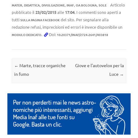
,
,
,
,
,
Articolo
MATER
DIDATTICA
DIVULGAZIONE
INAF
OA BOLOGNA
SOLE
pubblicato il
23/02/2015
alle
17:04
. I commenti sono aperti a
tutti
del sito. Per segnalare alla
SULLA PAGINA FACEBOOK
redazione refusi, imprecisioni ed errori è invece disponibile un
.
Doi:
MODULO DEDICATO
10.20371/INAF/2724-2641/403818
Navigazione articolo
←
Marte, tracce organiche
Giove e l’autovelox per la
in fumo
Luce
→