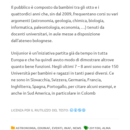
Il pubblico è composto da bambini tra gli otto e i
quattordici anni che, sin dal 2009, frequentano corsi su vari
argomenti (astronomia, geologia, chimica, biologia,
informatica, paleontologia, economia, …) tenuti da
docenti universitari, in aule messe a disposizione
dall’ateneo bolognese.
Unijunior è un’iniziativa partita già da tempo in tutta
Europa e che ha quindi avuto modo di dimostrare altrove
quanto bene funzioni. Negli ultimi 7 – 8 anni sono nate 150
Università per bambini e ragazzi in tanti paesi diversi. Ce
ne sono in Slovacchia, Svizzera, Germania, Francia,
Inghilterra, Spagna, Portogallo, per citare alcuni esempi, e
anche in Sud America, in particolare in Colomb
LICENZA PER IL RIUTILIZZO DEL TESTO:
,
,
,
,
,
ASTRONOMIA
EDUINAF
EVENTI
INAF
NEWS
2011DH
ALMA