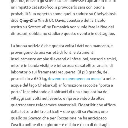
guardia, notano gli scienziati. Se dovesse capitare in futuro
un impatto catastrofico, a provocarlo sarà con buona
probabilità un oggetto come quello caduto su Chelyabinsk,
dice
Qing-Zhu Yin
di UC Davis, coautore dell’articolo
uscito su
Science
. «E se l’umanità non vuole fare la fine dei
dinosauri, dobbiamo studiare questo evento in dettaglio».
La buona notizia è che questa volta i dati non mancano, e
provengono da una varietà di fonti e strumenti
insolitamente ampia: rilevatori d’infrasuoni, sensori sismici,
misure in banda visibile e infrarossa da satellite, analisi di
laboratorio sui frammenti recuperati (il più grande, del
peso di circa 650 kg,
rinvenuto nemmeno un mese
fa nelle
acque del lago Chebarkul), informazioni raccolte “porta a
porta” intervistando gli abitanti di una cinquantina dei
villaggi coinvolti nell’evento e riprese video da oltre
quattrocento telecamere amatoriali. L’identikit che affiora
dalla lettura dei tre articoli – due quelli su
Nature
, uno
quello su
Science
, che per l’occasione ne ha anticipato
l’uscita online di un giorno – è nitido e ricco di dettagli.