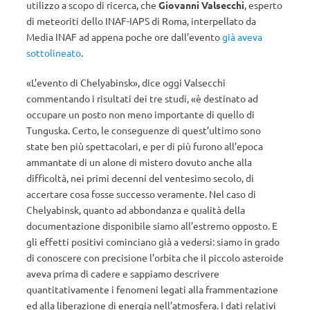
utilizzo a scopo di ricerca, che
Giovanni Valsecchi
, esperto
di meteoriti dello INAF-IAPS di Roma, interpellato da
Media INAF ad appena poche ore dall’evento
già aveva
sottolineato
.
«L’evento di Chelyabinsk», dice oggi Valsecchi
commentando i risultati dei tre studi, «è destinato ad
occupare un posto non meno importante di quello di
Tunguska. Certo, le conseguenze di quest’ultimo sono
state ben più spettacolari, e per di più furono all’epoca
ammantate di un alone di mistero dovuto anche alla
difficoltà, nei primi decenni del ventesimo secolo, di
accertare cosa fosse successo veramente. Nel caso di
Chelyabinsk, quanto ad abbondanza e qualità della
documentazione disponibile siamo all’estremo opposto. E
gli effetti positivi cominciano già a vedersi: siamo in grado
di conoscere con precisione l’orbita che il piccolo asteroide
aveva prima di cadere e sappiamo descrivere
quantitativamente i fenomeni legati alla frammentazione
ed alla liberazione di energia nell’atmosfera. I dati relativi