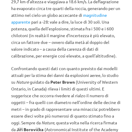
29,7 km d’altezza e viaggiava a 18.6 km/s. La deflagrazione
ha evaporato circa tre quarti della roccia, generando per un
attimo nel cielo un globo accecante di
magnitudine
apparente
pari a -28: vale a dire, la luce di 30 soli. Una
potenza, quella dell’esplosione, stimata fra i 500 e i 600
chilotoni (in realtà il margine d’incertezza è più elevato,
circa un fattore due – ovvero dalla metà al doppio del
valore indicato – a causa della carenza di dati di
calibrazione, per energie così elevate, a quell’altitudine).
Confrontando questi dati con quanto previsto dai modelli
attuali per la stima dei danni da esplosioni aeree, lo studio
su
Nature
guidato da
Peter Brown
(University of Western
Ontario, in Canada) rileva i limiti di questi ultimi. E
suggerisce che occorra rivedere al rialzo il numero di
oggetti – fra quelli con diametro nell’ordine delle decine di
metri – in grado di rappresentare una minaccia: potrebbero
essere dieci volte più numerosi di quanto stimato fino a
oggi. Sempre da
Nature
, questa volta nella ricerca firmata
da
Jiří Borovička
(Astronomical Institute of the Academy