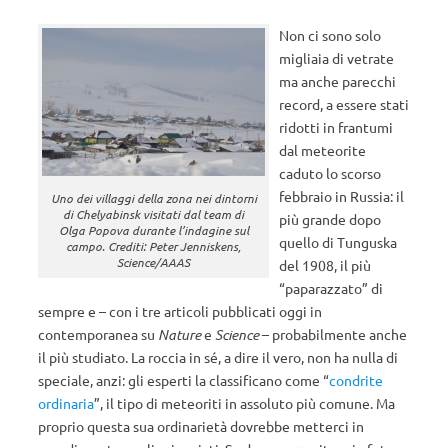
Non ci sono solo
migliaia di vetrate
ma anche parecchi
record, a essere stati
ridotti in frantumi
dal meteorite
caduto lo scorso
febbraio in Russia: il
Uno dei villaggi della zona nei dintorni
di Chelyabinsk visitati dal team di
più grande dopo
Olga Popova durante l’indagine sul
quello di Tunguska
campo. Crediti: Peter Jenniskens,
Science/AAAS
del 1908, il più
“paparazzato” di
sempre e – con i tre articoli pubblicati oggi in
contemporanea su
Nature
e
Science
– probabilmente anche
il più studiato. La roccia in sé, a dire il vero, non ha nulla di
speciale, anzi: gli esperti la classificano come “
condrite
ordinaria
”, il tipo di meteoriti in assoluto più comune. Ma
proprio questa sua ordinarietà dovrebbe metterci in