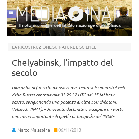
Il notiziario online dell’Istituto nazionale di astrofisica
Vai al contenuto
LA RICOSTRUZIONE SU NATURE E SCIENCE
Chelyabinsk, l’impatto del
secolo
Una palla di fuoco luminosa come trenta soli squarciò il cielo
della Russia centrale alle 03:20:32 UTC del 15 febbraio
scorso, sprigionando una potenza di oltre 500 chilotoni.
Valsecchi (INAF): «Un evento destinato a occupare un posto
non meno importante di quello di Tunguska del 1908».
Marco Malaspina
06/11/2013