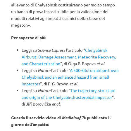
all’evento di Chelyabinsk costituiranno per molto tempo
un banco di prova insostituibile per la validazione dei
modelli relativi agli impatti cosmici della classe del
megaton».
Per saperne di più:
Leggi su
Science Express
l’articolo “
Chelyabinsk
Airburst, Damage Assessment, Meteorite Recovery,
and Characterization
“, di Olga P. Popova
et al.
Leggi su
Nature
l’articolo “
A 500-kiloton airburst over
Chelyabinsk and an enhanced hazard from small
impactors
“, di P. G. Brown
et al.
Leggi su
Nature
l’articolo “
The trajectory, structure
and origin of the Chelyabinsk asteroidal impactor
“,
di Jiří Borovička
et al.
Guarda il servizio video di
MediaInaf Tv
pubblicato il
giorno dell’impatto: