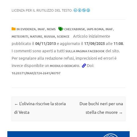
LICENZA PER IL RIUTILIZZO DEL TESTO:
,
,
,
,
,
IN EVIDENZA
INAF
NEWS
CHELYABINSK
IAPS ROMA
INAF
,
,
,
Articolo inizialmente
METEORITI
NATURE
RUSSIA
SCIENCE
pubblicato il
06/11/2013
e aggiornato il
17/09/2025
alle
11:08
.
I commenti sono aperti a tutti
del sito.
SULLA PAGINA FACEBOOK
Per segnalare alla redazione refusi, imprecisioni ed errori è
invece disponibile un
.
Doi:
MODULO DEDICATO
10.20371/INAF/2724-2641/40797
Navigazione articolo
←
L’olivina riscrive la storia
Due buchi neri per una
di Vesta
stella che muore
→