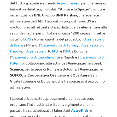
del tutto spaziale e aprendo
le proprie sedi
per una serie di
laboratori didattici, intitolati “
Abitare lo Spazio
”, voluti e
organizzati da
BNL Gruppo BNP Paribas
, che aderisce
all’iniziativa dell’ABI. I laboratori proposti sono 39 e si
rivolgono ad altrettante classi, dalla quarta elementare alla
seconda media, per un totale di circa 1200 ragazzi in sette
città: lo
IAPS
a Roma, capofila del progetto, l’
Osservatorio
di Brera
a Milano, l’
Osservatorio di Torino
, l’
Osservatorio di
Padova
, l’
Osservatorio
, lo
IASF
e l’
IRA
a Bologna,
l’
Osservatorio di Capodimonte
a Napoli e l’
Osservatorio di
Palermo
. Collaborano alle attività l’
Associazione Speak
Science
, per la sede di Roma e a Bologna, l’
Associazione
SOFOS
,
la Cooperativa Ossigeno
e il
Quartiere San
Vitale
(Comune di Bologna), che ha concesso il patrocinio
all’iniziativa.
I laboratori, pensati espressamente per l’occasione,
ereditano l’interattività e il coinvolgimento che nel
passato ha caratterizzato i laboratori
AstroKids
, e
prendono forza da un evento astronomico la cui vicinanza