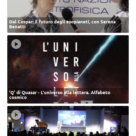
Dal Cospar: il futuro degli esopianeti, con Serena
Benatti
‘Q’ di Quasar - L'universo alla lettera. Alfabeto
cosmico