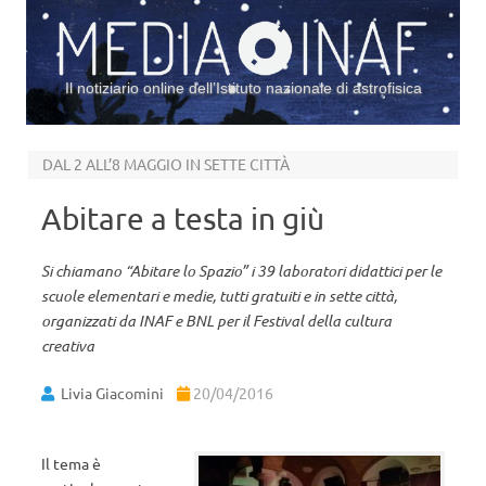
Il notiziario online dell’Istituto nazionale di astrofisica
Vai al contenuto
DAL 2 ALL’8 MAGGIO IN SETTE CITTÀ
Abitare a testa in giù
Si chiamano “Abitare lo Spazio” i 39 laboratori didattici per le
scuole elementari e medie, tutti gratuiti e in sette città,
organizzati da INAF e BNL per il Festival della cultura
creativa
Livia Giacomini
20/04/2016
Il tema è