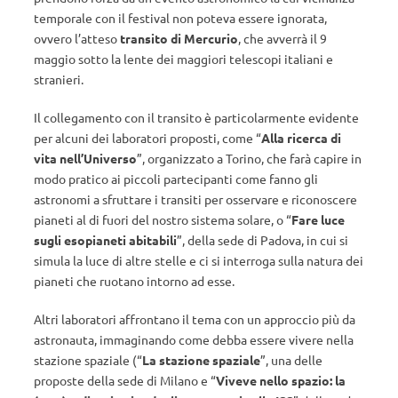
temporale con il festival non poteva essere ignorata,
ovvero l’atteso
transito di Mercurio
, che avverrà il 9
maggio sotto la lente dei maggiori telescopi italiani e
stranieri.
Il collegamento con il transito è particolarmente evidente
per alcuni dei laboratori proposti, come “
Alla ricerca di
vita nell’Universo
”, organizzato a Torino, che farà capire in
modo pratico ai piccoli partecipanti come fanno gli
astronomi a sfruttare i transiti per osservare e riconoscere
pianeti al di fuori del nostro sistema solare, o “
Fare luce
sugli esopianeti abitabili
”, della sede di Padova, in cui si
simula la luce di altre stelle e ci si interroga sulla natura dei
pianeti che ruotano intorno ad esse.
Altri laboratori affrontano il tema con un approccio più da
astronauta, immaginando come debba essere vivere nella
stazione spaziale (“
La stazione spaziale
”, una delle
proposte della sede di Milano e “
Viveve nello spazio: la