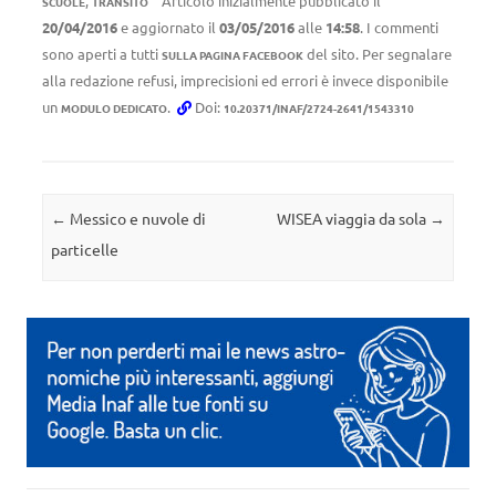
,
Articolo inizialmente pubblicato il
SCUOLE
TRANSITO
20/04/2016
e aggiornato il
03/05/2016
alle
14:58
. I commenti
sono aperti a tutti
del sito. Per segnalare
SULLA PAGINA FACEBOOK
alla redazione refusi, imprecisioni ed errori è invece disponibile
un
.
Doi:
MODULO DEDICATO
10.20371/INAF/2724-2641/1543310
Navigazione articolo
←
Messico e nuvole di
WISEA viaggia da sola
→
particelle