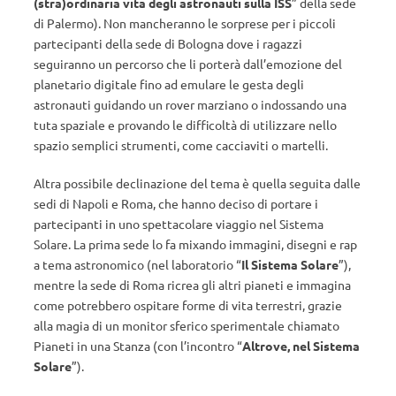
(stra)ordinaria vita degli astronauti sulla ISS
” della sede
di Palermo). Non mancheranno le sorprese per i piccoli
partecipanti della sede di Bologna dove i ragazzi
seguiranno un percorso che li porterà dall’emozione del
planetario digitale fino ad emulare le gesta degli
astronauti guidando un rover marziano o indossando una
tuta spaziale e provando le difficoltà di utilizzare nello
spazio semplici strumenti, come cacciaviti o martelli.
Altra possibile declinazione del tema è quella seguita dalle
sedi di Napoli e Roma, che hanno deciso di portare i
partecipanti in uno spettacolare viaggio nel Sistema
Solare. La prima sede lo fa mixando immagini, disegni e rap
a tema astronomico (nel laboratorio “
Il Sistema Solare
”),
mentre la sede di Roma ricrea gli altri pianeti e immagina
come potrebbero ospitare forme di vita terrestri, grazie
alla magia di un monitor sferico sperimentale chiamato
Pianeti in una Stanza (con l’incontro “
Altrove, nel Sistema
Solare
”).