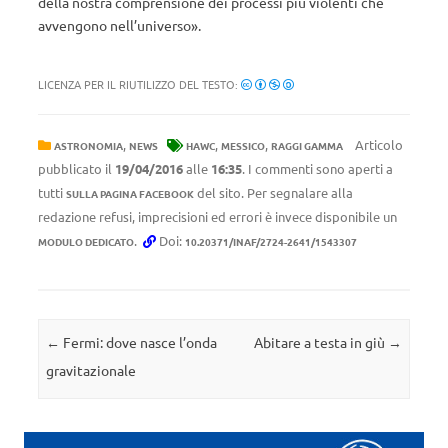
della nostra comprensione dei processi più violenti che
avvengono nell’universo».
LICENZA PER IL RIUTILIZZO DEL TESTO:
,
,
,
Articolo
ASTRONOMIA
NEWS
HAWC
MESSICO
RAGGI GAMMA
pubblicato il
19/04/2016
alle
16:35
. I commenti sono aperti a
tutti
del sito. Per segnalare alla
SULLA PAGINA FACEBOOK
redazione refusi, imprecisioni ed errori è invece disponibile un
.
Doi:
MODULO DEDICATO
10.20371/INAF/2724-2641/1543307
Navigazione articolo
←
Fermi: dove nasce l’onda
Abitare a testa in giù
→
gravitazionale