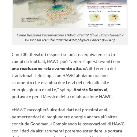
Come funziona l’osservatorio HAWC. Crediti: Sílvia Bravo Gallart /
Wisconsin IceCube Particle Astrophysics Center (WIPAC)
Con 300 rilevatori disposti su un’area equivalente a tre
campi da football, HAWC può “vedere” questi eventi con
una risoluzione relativamente alta
. «A differenza dei
tradizionali telescopi, con HAWC abbiamo ora uno
strumento che esamina due terzi del cielo alle alte
energie, giorno e notte,” spiega
Andrés Sandoval
,
portavoce per il Messico della collaborazione HAWC.
«HAWC raccoglierà ulteriori dati nei prossimi anni,
permettendoci di raggiungere energie ancora più alte»,
conclude Goodman. «Combinando le osservazioni di HAWC
con i dati da altri strumenti potremo estendere la portata