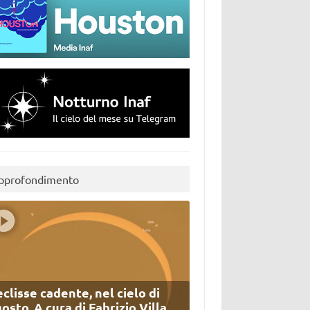
pprofondimento
eclisse cadente, nel cielo di
osto. A cura di Fabrizio Villa