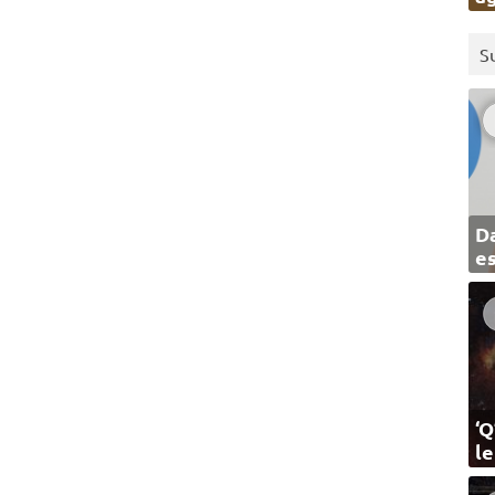
S
Da
e
‘Q
l