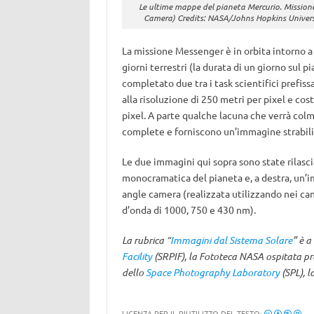
Le ultime mappe del pianeta Mercurio. Missio
Camera) Credits: NASA/Johns Hopkins Univers
La missione Messenger è in orbita intorno a 
giorni terrestri (la durata di un giorno sul 
completato due tra i task scientifici prefis
alla risoluzione di 250 metri per pixel e cos
pixel. A parte qualche lacuna che verrà col
complete e forniscono un’immagine strabili
Le due immagini qui sopra sono state rilascia
monocramatica del pianeta e, a destra, un’i
angle camera (realizzata utilizzando nei can
d’onda di 1000, 750 e 430 nm).
La rubrica “
Immagini dal Sistema Solare
”
è a
Facility
(SRPIF), la Fototeca NASA ospitata pre
dello
Space Photography Laboratory
(SPL), l
LICENZA PER IL RIUTILIZZO DEL TESTO: