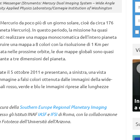
ne: Messenger (Strumento: Mercury Dual Imaging System – Wide Angle
ity Applied Physics Laboratory/Carnegie Institution of Washington
Mercurio da poco più di un giorno solare, cioè da circa 176
pianeta Mercurio). In questo periodo, la missione ha quasi
sati: realizzare una mappa monocromatica dell’intero pianeta
truire una mappa a 8 colori con la risoluzione di 1 Km per
V
mata nelle prossime orbite, le due mappe globali sono quasi
ante a tre dimensioni del pianeta.
te il 5 ottobre 2011 e presentano, a sinistra, una vista
mmagine a falsi colori ottenuta dalle immagini della wide-
ali rosso, verde e blu le immagini riprese alle lunghezze
In
a 
 cura della
Southern Europe Regional Planetary Imaging
sso gli Istituti INAF
IASF
e
IFSI
di Roma, con la collaborazione
a Fototeca dell’Università dell’Arizona.
S