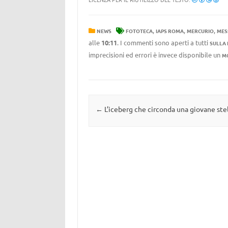
,
,
,
NEWS
FOTOTECA
IAPS ROMA
MERCURIO
MES
alle
10:11
. I commenti sono aperti a tutti
SULLA
imprecisioni ed errori è invece disponibile un
M
Navigazione articolo
←
L’iceberg che circonda una giovane ste