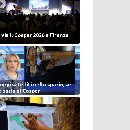
 via il Cospar 2026 a Firenze
oppi satelliti nello spazio, se
 parla al Cospar