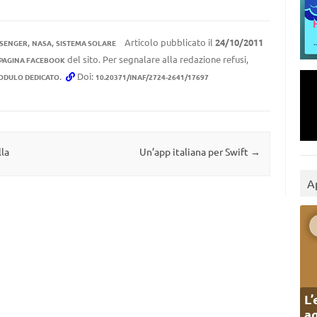
,
,
Articolo pubblicato il
24/10/2011
SENGER
NASA
SISTEMA SOLARE
del sito. Per segnalare alla redazione refusi,
 PAGINA FACEBOOK
.
Doi:
ODULO DEDICATO
10.20371/INAF/2724-2641/17697
lla
Un’app italiana per Swift
→
A
L’
ag