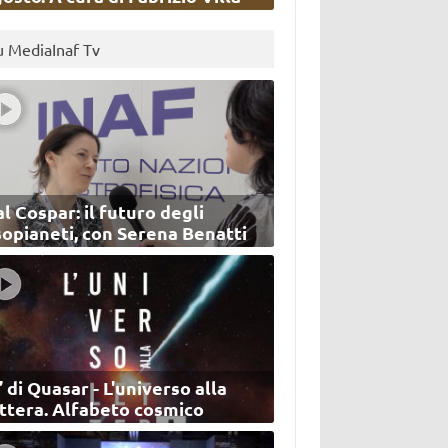
u MediaInaf Tv
l Cospar: il futuro degli
sopianeti, con Serena Benatti
’ di Quasar - L'universo alla
ettera. Alfabeto cosmico