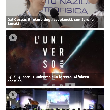
Dal Cospar: il futuro degli esopianeti, con Serena
Benatti
‘Q’ di Quasar - L'universo alla lettera. Alfabeto
cosmico