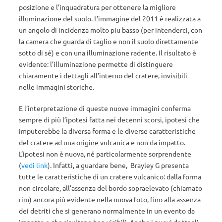
posizione e l’inquadratura per ottenere la migliore
illuminazione del suolo. L’immagine del 2011 è realizzata a
un angolo di incidenza molto piu basso (per intenderci, con
la camera che guarda di taglio e non il suolo direttamente
sotto di sé) e con una illuminazione radente. Il risultato è
evidente: l’illuminazione permette di distinguere
chiaramente i dettagli all’interno del cratere, invisibili
nelle immagini storiche.
E l’interpretazione di queste nuove immagini conferma
sempre di più l’ipotesi fatta nei decenni scorsi, ipotesi che
imputerebbe la diversa forma e le diverse caratteristiche
del cratere ad una origine vulcanica e non da impatto.
L’ipotesi non è nuova, né particolarmente sorprendente
(
vedi link
). Infatti, a guardare bene, Brayley G presenta
tutte le caratteristiche di un cratere vulcanico: dalla forma
non circolare, all’assenza del bordo sopraelevato (chiamato
rim) ancora più evidente nella nuova foto, fino alla assenza
dei detriti che si generano normalmente in un evento da
impatto e che risultano ben visibili. Anche i nuovi dettagli