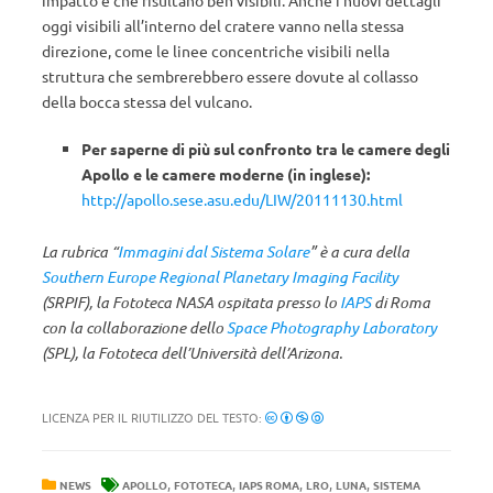
oggi visibili all’interno del cratere vanno nella stessa
direzione, come le linee concentriche visibili nella
struttura che sembrerebbero essere dovute al collasso
della bocca stessa del vulcano.
Per saperne di più sul confronto tra le camere degli
Apollo e le camere moderne (in inglese):
http://apollo.sese.asu.edu/LIW/20111130.html
La rubrica “
Immagini dal Sistema Solare
”
è a cura della
Southern Europe Regional Planetary Imaging Facility
(SRPIF), la Fototeca NASA ospitata presso lo
IAPS
di Roma
con la collaborazione dello
Space Photography Laboratory
(SPL), la Fototeca dell’Università dell’Arizona.
LICENZA PER IL RIUTILIZZO DEL TESTO:
,
,
,
,
,
NEWS
APOLLO
FOTOTECA
IAPS ROMA
LRO
LUNA
SISTEMA