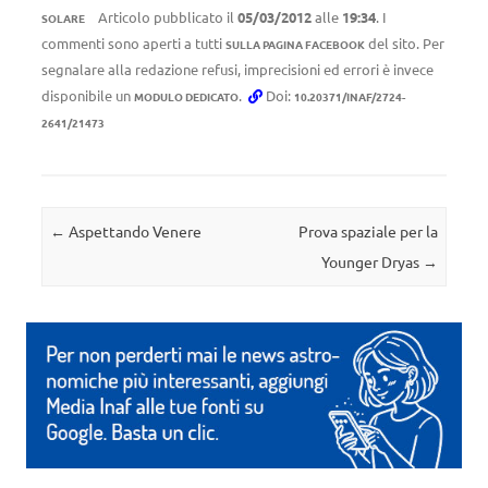
Articolo pubblicato il
05/03/2012
alle
19:34
. I
SOLARE
commenti sono aperti a tutti
del sito. Per
SULLA PAGINA FACEBOOK
segnalare alla redazione refusi, imprecisioni ed errori è invece
disponibile un
.
Doi:
MODULO DEDICATO
10.20371/INAF/2724-
2641/21473
Navigazione articolo
←
Aspettando Venere
Prova spaziale per la
Younger Dryas
→