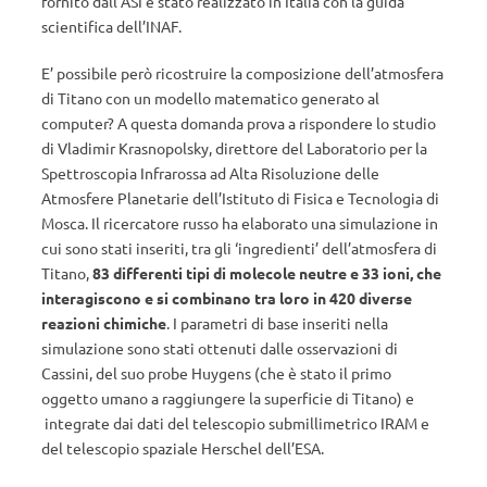
fornito dall’ASI è stato realizzato in Italia con la guida
scientifica dell’INAF.
E’ possibile però ricostruire la composizione dell’atmosfera
di Titano con un modello matematico generato al
computer? A questa domanda prova a rispondere lo studio
di Vladimir Krasnopolsky, direttore del Laboratorio per la
Spettroscopia Infrarossa ad Alta Risoluzione delle
Atmosfere Planetarie dell’Istituto di Fisica e Tecnologia di
Mosca. Il ricercatore russo ha elaborato una simulazione in
cui sono stati inseriti, tra gli ‘ingredienti’ dell’atmosfera di
Titano,
83 differenti tipi di molecole neutre e 33 ioni, che
interagiscono e si combinano tra loro in 420 diverse
reazioni chimiche
. I parametri di base inseriti nella
simulazione sono stati ottenuti dalle osservazioni di
Cassini, del suo probe Huygens (che è stato il primo
oggetto umano a raggiungere la superficie di Titano) e
integrate dai dati del telescopio submillimetrico IRAM e
del telescopio spaziale Herschel dell’ESA.