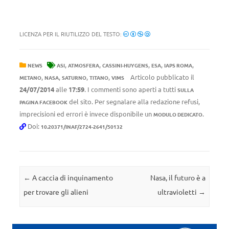
LICENZA PER IL RIUTILIZZO DEL TESTO:
,
,
,
,
,
NEWS
ASI
ATMOSFERA
CASSINI-HUYGENS
ESA
IAPS ROMA
,
,
,
,
Articolo pubblicato il
METANO
NASA
SATURNO
TITANO
VIMS
24/07/2014
alle
17:59
. I commenti sono aperti a tutti
SULLA
del sito. Per segnalare alla redazione refusi,
PAGINA FACEBOOK
imprecisioni ed errori è invece disponibile un
.
MODULO DEDICATO
Doi:
10.20371/INAF/2724-2641/50132
Navigazione articolo
←
A caccia di inquinamento
Nasa, il futuro è a
per trovare gli alieni
ultravioletti
→