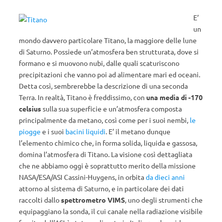
E’
un
mondo davvero particolare Titano, la maggiore delle lune
di Saturno. Possiede un’atmosfera ben strutturata, dove si
formano e si muovono nubi, dalle quali scaturiscono
precipitazioni che vanno poi ad alimentare mari ed oceani.
Detta così, sembrerebbe la descrizione di una seconda
Terra. In realtà, Titano è freddissimo, con
una media di -170
celsius
sulla sua superficie e un’atmosfera composta
principalmente da metano, così come per i suoi nembi,
le
piogge
e i suoi
bacini liquidi
. E’ il metano dunque
l’elemento chimico che, in forma solida, liquida e gassosa,
domina l’atmosfera di Titano. La visione così dettagliata
che ne abbiamo oggi è soprattutto merito della missione
NASA/ESA/ASI Cassini-Huygens, in orbita
da dieci anni
attorno al sistema di Saturno, e in particolare dei dati
raccolti dallo
spettrometro VIMS
, uno degli strumenti che
equipaggiano la sonda, il cui canale nella radiazione visibile