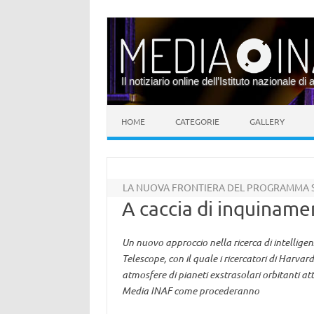
Il notiziario online dell’Istituto nazionale di 
Vai al contenuto
HOME
CATEGORIE
GALLERY
LA NUOVA FRONTIERA DEL PROGRAMMA S
A caccia di inquinamen
Un nuovo approccio nella ricerca di intelligen
Telescope, con il quale i ricercatori di Harva
atmosfere di pianeti exstrasolari orbitanti at
Media INAF come procederanno