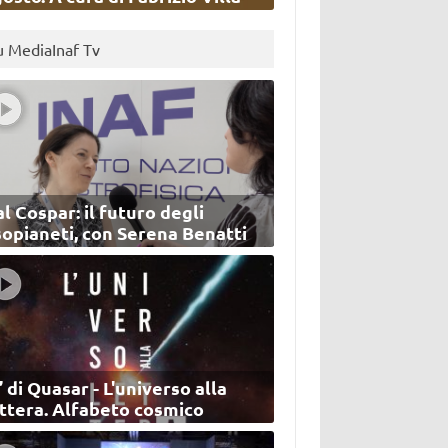
u MediaInaf Tv
l Cospar: il futuro degli
sopianeti, con Serena Benatti
’ di Quasar - L'universo alla
ettera. Alfabeto cosmico