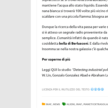
mantiene l’acqua allo stato liquido. Essendo 1
nana bianca si troverà 100 volte più vicino r
scaldare con una piccola fiamma: bisogna an
Dunque la ricerca della vita passa per varie 
si è atteso un segnale radio proveniente da
semplice. L’umanità infatti da quando è nata
cosiddetta
bolla di Berlusconi
. E dalla riv
Insomma se nella nostra galassia c’è qualche
Per saperne di più
Leggi QUI lo studio
“Detecting industrial po
W. Lin, Gonzalo Gonzalez Abad e Abraham L
LICENZA PER IL RIUTILIZZO DEL TESTO:
,
,
,
INAF
NEWS
ALIENI
INAF
PIANETI EXTRASOLA