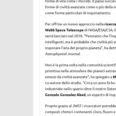
forme di vita come i microbi. Il passo succes
forme di civiltà avanzate come o più della n
come forme particolari di inquinamento.
Per offrire un nuovo approccio nella
ricerca
Webb Space Telescope
di NASA/ESA/CSA, il
verrà lanciato nel 2018. “Pensiamo che l’inq
intelligenti, ma è probabile che civiltà pi
inquinare l’aria del proprio pianeta”, ha det
Astrophysical Journal
.
Non è la prima volta nella comunità scientifi
primitiva nelle atmosfere dei pianeti extra
emessi da civiltà avanzate”, ha spiegato a
M
co-autore dello studio. “Circa un anno fa ho
industriale nello spazio oltre il nostro Siste
Gonzalo Gonzalez Abad
, un esperto di inq
Proprio grazie al JWST i ricercatori potrebbe
composti chimici contenenti cloro, fluoro e 