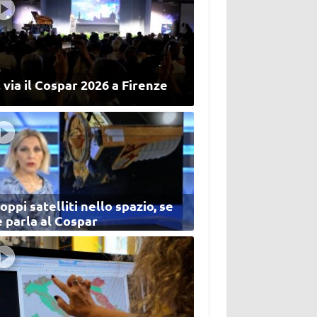
 via il Cospar 2026 a Firenze
oppi satelliti nello spazio, se
 parla al Cospar