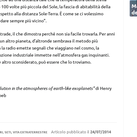
Ma
00 volte più piccola del Sole, la fascia di abitabilità della
de
ispetto alla distanza Sole-Terra. È come se ci volessimo
dare sempre più vicino”.
strade, il che dimostra perché non sia facile trovarla. Per anni
 un altro pianeta, d’altronde sembrava il metodo più
 la radio emette segnali che viaggiano nel cosmo, la
oluzione industriale immette nell’atmosfera gas inquinanti.
 altro sconsiderato, può essere che lo troviamo.
llution in the atmospheres of earth-like exoplanets”
di Henry
oeb
,
,
Articolo pubblicato il
24/07/2014
RI
SETI
VITA EXTRATERRESTRE