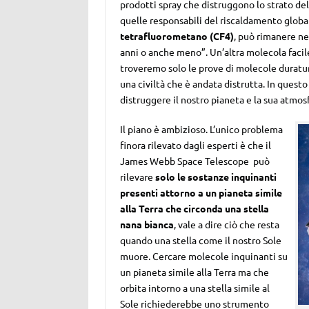
prodotti spray che distruggono lo strato d
quelle responsabili del riscaldamento global
tetrafluorometano (CF4)
, può rimanere ne
anni o anche meno”. Un’altra molecola facile 
troveremo solo le prove di molecole duratur
una civiltà che è andata distrutta. In quest
distruggere il nostro pianeta e la sua atmos
Il piano è ambizioso. L’unico problema
finora rilevato dagli esperti è che il
James Webb Space Telescope può
rilevare
solo le sostanze inquinanti
presenti attorno a un pianeta simile
alla Terra che circonda una stella
nana bianca
, vale a dire ciò che resta
quando una stella come il nostro Sole
muore. Cercare molecole inquinanti su
un pianeta simile alla Terra ma che
orbita intorno a una stella simile al
Sole richiederebbe uno strumento