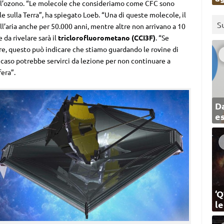
ell’ozono. “Le molecole che consideriamo come CFC sono
e sulla Terra”, ha spiegato Loeb. “Una di queste molecole, il
S
ll’aria anche per 50.000 anni, mentre altre non arrivano a 10
da rivelare sarà il
triclorofluorometano (CCI3F)
. “Se
e, questo può indicare che stiamo guardando le rovine di
o caso potrebbe servirci da lezione per non continuare a
fera”.
Da
e
‘Q
l