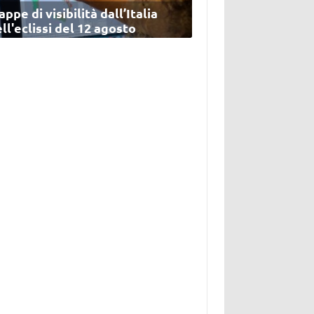
ppe di visibilità dall’Italia
ll'eclissi del 12 agosto