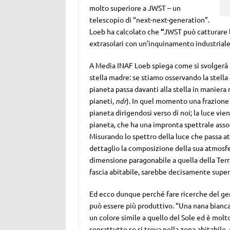
molto superiore a JWST – un
telescopio di “next-next-generation”.
Loeb ha calcolato che
“
JWST può catturare l
extrasolari con un’inquinamento industriale 
A Media INAF Loeb spiega come si svolgerà l
stella madre: se stiamo osservando la stella
pianeta passa davanti alla stella in maniera
pianeti,
ndr
). In quel momento una frazione d
pianeta dirigendosi verso di noi; la luce vi
pianeta, che ha una impronta spettrale assoc
Misurando lo spettro della luce che passa a
dettaglio la composizione della sua atmosf
dimensione paragonabile a quella della Terra
fascia abitabile, sarebbe decisamente superi
Ed ecco dunque perché fare ricerche del gen
può essere più produttivo. “Una nana bianca
un colore simile a quello del Sole ed è molto
soprattutto se si trova nella zona abitabile,