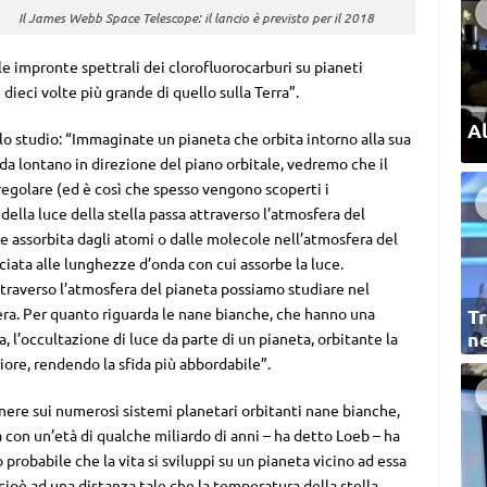
Il James Webb Space Telescope: il lancio è previsto per il 2018
e impronte spettrali dei clorofluorocarburi su pianeti
dieci volte più grande di quello sulla Terra”.
Al
o studio: “Immaginate un pianeta che orbita intorno alla sua
 da lontano in direzione del piano orbitale, vedremo che il
 regolare (ed è così che spesso vengono scoperti i
ella luce della stella passa attraverso l’atmosfera del
ene assorbita dagli atomi o dalle molecole nell’atmosfera del
iata alle lunghezze d’onda con cui assorbe la luce.
ttraverso l’atmosfera del pianeta possiamo studiare nel
era. Per quanto riguarda le nane bianche, che hanno una
Tr
ne
, l’occultazione di luce da parte di un pianeta, orbitante la
ore, rendendo la sfida più abbordabile”.
ere sui numerosi sistemi planetari orbitanti nane bianche,
 con un’età di qualche miliardo di anni – ha detto Loeb – ha
 probabile che la vita si sviluppi su un pianeta vicino ad essa
 cioè ad una distanza tale che la temperatura della stella