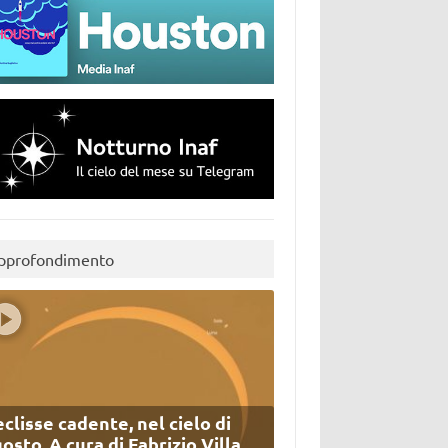
pprofondimento
eclisse cadente, nel cielo di
osto. A cura di Fabrizio Villa