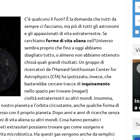
C’è qualcuno lì fuori? È la domanda che tutti da
sempre ci facciamo, ma più di tutti gli astronomi
e gli appassionati di vita extraterrestre. Se
cerchiamo
forme di vita aliena
nell’Universo
sembra proprio che fino a oggi abbiamo
V
sbagliato tutto, o almeno non abbiamo ottenuto
chissà quali grandi risultati. Un gruppo di
ricercatori de l’Harvard-Smithsonian Center for
Astrophysics (CfA) ha ipotizzato, invece, che
basterebbe cercare tracce di
inquinamento
nello spazio per trovare (magari)
civiltà extraterrestri su altri mondi. Insomma,
In
 nostro pianeta e l’orbita circostante, anche qualche forma di
a 
tesso con il proprio pianeta. Dopo anni e anni di ricerche senza
ni di vita aliena su altri mondi. Cosa hanno pensato i
S
neti extrasolari possiamo trovare gas come ossigeno e
vita microbiotica. Ma questi gas vengono anche da semplici