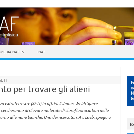
astrofisica
MEDIAINAF TV
INAF
ETI
to per trovare gli alieni
za extraterrestre (SETI) lo offrirà il James Webb Space
rd cercheranno di rilevare molecole di clorofluorocarburi nelle
torno alle nane bianche. Uno dei ricercatori, Avi Loeb, spiega a
Is