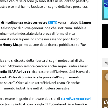
sivo è capire se ci sono (o sono state in un lontano passato)
ostra e se mai hanno lasciato un segno della loro presenza,
 di intelligenza extraterrestre
(SETI)
verrà in aiuto il
James
 telescopio di nuova generazione che sostituirà Hubble e
uinamento industriale sia la prova di forme di vita
ù avanzate non la pensino come noi essendo poco furbo
to
Henry Lin
, primo autore della ricerca pubblicata su
The
ca che si discute della ricerca di segni molecolari di vita
A
solari. “Abbiamo sempre cercato anche segnali radio e laser
edia INAF
Avi Loeb
, ricercatore dell’Università di Harvard e
 avuto l’idea di cominciare le prove dell’inquinamento
ma solare”. Oltre ai due astrofisici, nel team c’è anche
uinamento industriale nell’atmosfera terrestre.
ro essere in grado di rilevare due tipi di
clorofluorocarburi
,
L’
carbonio, indicati con la sigla CFC, contenuti in solventi e
ag