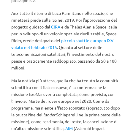
protagonista.
Anzitutto il ritorno di Luca Parmitano nello spazio, che
rimetterà piede sulla ISS nel 2019. Poi l’approvazione del
progetto guidato dal
CIRA
e da Thales Alenia Space Italia
per lo sviluppo di un veicolo spaziale riutilizzabile, Space
Rider, erede designato del
piccolo shuttle europeo IXV
volato nel febbraio 2015
. Quanto al settore delle
telecomunicazioni satellitari, l’investimento del nostro
paese è praticamente raddoppiato, passando da 50 a 100
milioni.
Ma la notizia più attesa, quella che ha tenuto la comunità
scientifica con il fiato sospeso, è la conferma che la
missione ExoMars verrà completata, come previsto, con
l’invio su Marte del rover europeo nel 2020. Come da
programma, ma niente affatto scontato (soprattutto dopo
la brutta fine del
lander
Schiaparelli nella prima parte della
missione), come testimonia, del resto, la cancellazione di
un’altra missione scientifica,
AIM
(Asteroid Impact