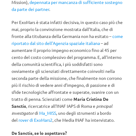
Mission),
depennata per mancanza di sufficiente sostegno
da parte dei partner
.
Per ExoMars è stata infatti decisiva, in questo caso più che
mai, proprio la convinzione mostrata dall’Italia, che di
fronte alla titubanza della Germania non ha esitato –
come
riportato dal sito dell’Agenzia spaziale italiana
– ad
aumentare il proprio impegno economico fino al 45 per
cento del costo complessivo del programma. E, all’interno
della comunità scientifica, i più soddisfatti sono
ovviamente gli scienziati direttamente coinvolti nella
seconda parte della missione, che finalmente non corrono
più il rischio di vedere anni d’impegno, di passione e di
sfide tecnologiche affrontate e superate, svanire con un
tratto di penna. Scienziati come
Maria Cristina De
Sanctis
, ricercatrice all’INAF IAPS di Roma e
principal
investigator
di
Ma_MISS
, uno degli strumenti a bordo
del
rover di ExoMars2
, che Media INAF ha intervistato.
De Sanctis, se lo aspettava?