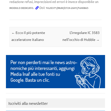
redazione refusi, imprecisioni ed errori è invece disponibile un
.
Doi:
MODULO DEDICATO
10.20371/INAF/2724-2641/1640865
Navigazione articolo
←
Ecco il più potente
L’irregolare IC 3583
acceleratore italiano
nell’occhio di Hubble
→
Iscriviti alla newsletter