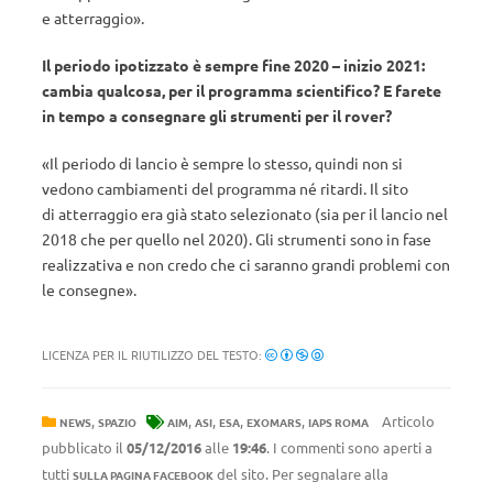
e atterraggio».
Il periodo ipotizzato è sempre fine 2020 – inizio 2021:
cambia qualcosa, per il programma scientifico? E farete
in tempo a consegnare gli strumenti per il rover?
«Il periodo di lancio è sempre lo stesso, quindi non si
vedono cambiamenti del programma né ritardi. Il sito
di atterraggio era già stato selezionato (sia per il lancio nel
2018 che per quello nel 2020). Gli strumenti sono in fase
realizzativa e non credo che ci saranno grandi problemi con
le consegne».
LICENZA PER IL RIUTILIZZO DEL TESTO:
,
,
,
,
,
Articolo
NEWS
SPAZIO
AIM
ASI
ESA
EXOMARS
IAPS ROMA
pubblicato il
05/12/2016
alle
19:46
. I commenti sono aperti a
tutti
del sito. Per segnalare alla
SULLA PAGINA FACEBOOK