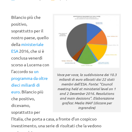
Bilancio più che
positivo,
soprattutto per il
nostro paese, quello
della
ministeriale
ESA
2016, che si è
conclusa venerdì
scorso a Lucerna con
l’accordo su
un
Voce per voce, la suddivisione dei 10.3
programma da oltre
miliardi di euro allocati dai 22 stati
membri dell’ESA. Fonte: “Council
dieci miliardi di
meeting held at ministerial level on 1
euro
. Bilancio più
and 2 December 2016. Resolutions
and main decisions”. Elaborazione
che positivo,
grafica: Media INAF (cliccare per
dicevamo,
ingrandire)
soprattutto per
l’Italia, che porta a casa, a fronte d’un cospicuo
investimento, una serie di risultati che la vedono