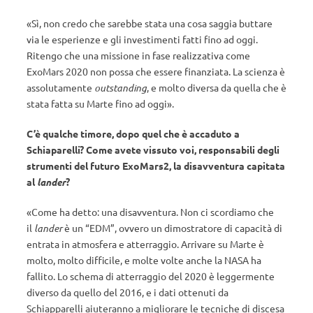
«Sì, non credo che sarebbe stata una cosa saggia buttare
via le esperienze e gli investimenti fatti fino ad oggi.
Ritengo che una missione in fase realizzativa come
ExoMars 2020 non possa che essere finanziata. La scienza è
assolutamente
outstanding
, e molto diversa da quella che è
stata fatta su Marte fino ad oggi».
C’è qualche timore, dopo quel che è accaduto a
Schiaparelli? Come avete vissuto voi, responsabili degli
strumenti del futuro ExoMars2, la disavventura capitata
al
lander
?
«Come ha detto: una disavventura. Non ci scordiamo che
il
lander
è un “EDM”, ovvero un dimostratore di capacità di
entrata in atmosfera e atterraggio. Arrivare su Marte è
molto, molto difficile, e molte volte anche la NASA ha
fallito. Lo schema di atterraggio del 2020 è leggermente
diverso da quello del 2016, e i dati ottenuti da
Schiapparelli aiuteranno a migliorare le tecniche di discesa