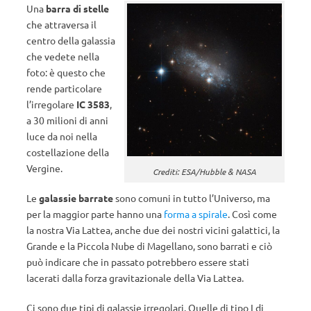
Una
barra di stelle
che attraversa il
centro della galassia
che vedete nella
foto: è questo che
rende particolare
l’irregolare
IC 3583
,
a 30 milioni di anni
luce da noi nella
costellazione della
Vergine.
Crediti: ESA/Hubble & NASA
Le
galassie barrate
sono comuni in tutto l’Universo, ma
per la maggior parte hanno una
forma a spirale
. Così come
la nostra Via Lattea, anche due dei nostri vicini galattici, la
Grande e la Piccola Nube di Magellano, sono barrati e ciò
può indicare che in passato potrebbero essere stati
lacerati dalla forza gravitazionale della Via Lattea.
Ci sono due tipi di galassie irregolari. Quelle di tipo I di