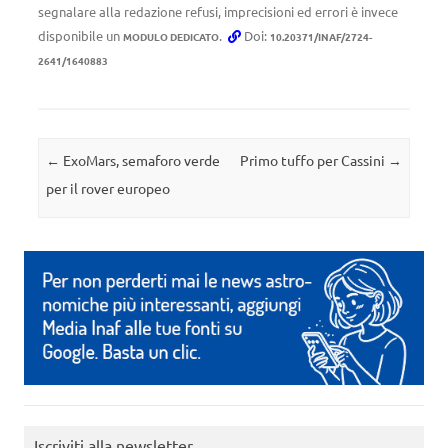
segnalare alla redazione refusi, imprecisioni ed errori è invece
disponibile un
.
Doi:
MODULO DEDICATO
10.20371/INAF/2724-
2641/1640883
Navigazione articolo
←
ExoMars, semaforo verde
Primo tuffo per Cassini
→
per il rover europeo
Iscriviti alla newsletter