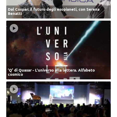
Dal Cospar: il futuro degli esopianeti, con Serena
Benatti
‘Q’ di Quasar - L'universo alla lettera. Alfabeto
cosmico