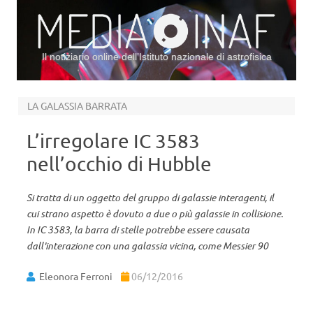
Il notiziario online dell’Istituto nazionale di astrofisica
Vai al contenuto
LA GALASSIA BARRATA
L’irregolare IC 3583
nell’occhio di Hubble
Si tratta di un oggetto del gruppo di galassie interagenti, il
cui strano aspetto è dovuto a due o più galassie in collisione.
In IC 3583, la barra di stelle potrebbe essere causata
dall'interazione con una galassia vicina, come Messier 90
Eleonora Ferroni
06/12/2016