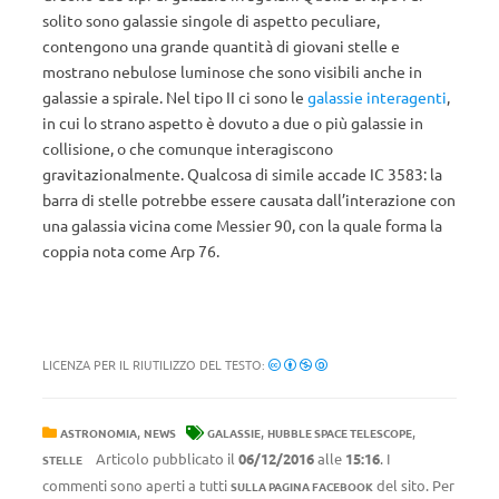
solito sono galassie singole di aspetto peculiare,
contengono una grande quantità di giovani stelle e
mostrano nebulose luminose che sono visibili anche in
galassie a spirale. Nel tipo II ci sono le
galassie interagenti
,
in cui lo strano aspetto è dovuto a due o più galassie in
collisione, o che comunque interagiscono
gravitazionalmente. Qualcosa di simile accade IC 3583: la
barra di stelle potrebbe essere causata dall’interazione con
una galassia vicina come Messier 90, con la quale forma la
coppia nota come Arp 76.
LICENZA PER IL RIUTILIZZO DEL TESTO:
,
,
,
ASTRONOMIA
NEWS
GALASSIE
HUBBLE SPACE TELESCOPE
Articolo pubblicato il
06/12/2016
alle
15:16
. I
STELLE
commenti sono aperti a tutti
del sito. Per
SULLA PAGINA FACEBOOK