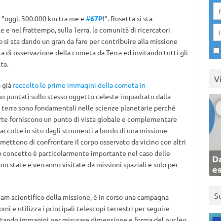
 “oggi, 300.000 km tra me e
#
67P
!”. Rosetta si sta
e e nel frattempo, sulla Terra, la comunità di ricercatori
o si sta dando un gran da fare per contribuire alla missione
di osservazione della cometa da Terra ed invitando tutti gli
ta.
V
o già
raccolto le prime immagini della cometa in
ono puntati sullo stesso oggetto celeste inquadrato dalla
 terra sono fondamentali nelle scienze planetarie perché
arte forniscono un punto di vista globale e complementare
raccolte in situ dagli strumenti a bordo di una missione
ermettono di confrontare il corpo osservato da vicino con altri
do concetto è particolarmente importante nel caso delle
Da
no state e verranno visitate da missioni spaziali e solo per
e
S
eam scientifico della missione, è in corso una campagna
i e utilizza i principali telescopi terrestri per seguire
cattando immagini per misurare dimensione e forma del nucleo