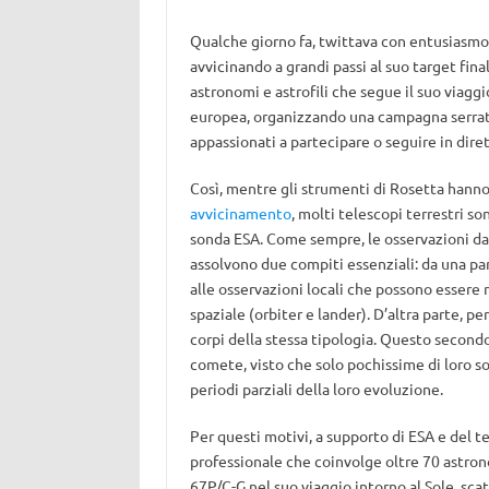
Qualche giorno fa, twittava con entusiasmo
avvicinando a grandi passi al suo target final
astronomi e astrofili che segue il suo viaggi
europea, organizzando una campagna serrata 
appassionati a partecipare o seguire in diret
Così, mentre gli strumenti di Rosetta hann
avvicinamento
, molti telescopi terrestri s
sonda ESA. Come sempre, le osservazioni da
assolvono due compiti essenziali: da una p
alle osservazioni locali che possono essere 
spaziale (orbiter e lander). D’altra parte, p
corpi della stessa tipologia. Questo secon
comete, visto che solo pochissime di loro so
periodi parziali della loro evoluzione.
Per questi motivi, a supporto di ESA e del t
professionale che coinvolge oltre 70 astronom
67P/C-G nel suo viaggio intorno al Sole, s