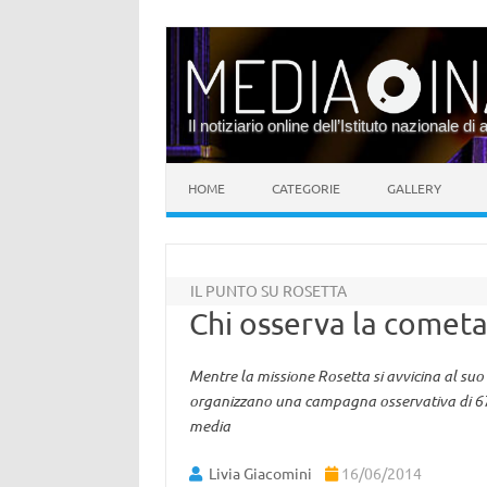
Il notiziario online dell’Istituto nazionale di 
Vai al contenuto
HOME
CATEGORIE
GALLERY
IL PUNTO SU ROSETTA
Chi osserva la cometa
Mentre la missione Rosetta si avvicina al suo ta
organizzano una campagna osservativa di 67P/
media
Livia Giacomini
16/06/2014