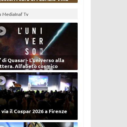
u MediaInaf Tv
’ di Quasar - L'universo alla
ettera. Alfabeto cosmico
 via il Cospar 2026 a Firenze