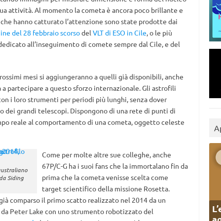
ua attività. Al momento la cometa è ancora poco brillante e
i che hanno catturato l’attenzione sono state prodotte dai
ine del 28 febbraio scorso
del
VLT di ESO in Cile
, o le più
edicato all’inseguimento di comete sempre dal Cile, e del
prossimi mesi si aggiungeranno a quelli già disponibili, anche
 a partecipare a questo sforzo internazionale. Gli astrofili
n i loro strumenti per periodi più lunghi, senza dover
 dei grandi telescopi. Dispongono di una rete di punti di
empo reale al comportamento di una cometa, oggetto celeste
A
Come per molte altre sue colleghe, anche
67P/C-G ha i suoi fans che la immortalano fin da
australiano
prima che la cometa venisse scelta come
 da Siding
target scientifico della missione Rosetta.
è già comparso il primo scatto realizzato nel 2014 da un
L’
ia da Peter Lake con uno strumento robotizzato del
ag