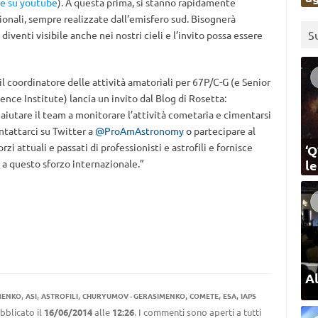
e su youtube
). A questa prima, si stanno rapidamente
onali, sempre realizzate dall’emisfero sud. Bisognerà
S
venti visibile anche nei nostri cieli e l’invito possa essere
 il coordinatore delle attività amatoriali per 67P/C-G (e Senior
nce Institute) lancia un invito dal Blog di Rosetta:
aiutare il team a monitorare l’attività cometaria e cimentarsi
ntattarci su Twitter a
@ProAmAstronomy
o
partecipare al
orzi attuali e passati di professionisti e astrofili e fornisce
‘Q
 a questo sforzo internazionale.”
l
Al
,
,
,
,
,
,
MENKO
ASI
ASTROFILI
CHURYUMOV - GERASIMENKO
COMETE
ESA
IAPS
bblicato il
16/06/2014
alle
12:26
. I commenti sono aperti a tutti