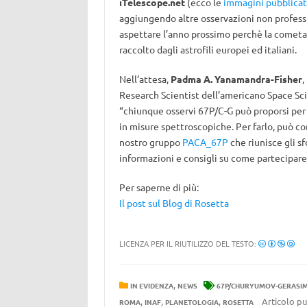
iTelescope.net
(ecco le
immagini pubblicat
aggiungendo altre osservazioni non professi
aspettare l’anno prossimo perchè la cometa di
raccolto dagli astrofili europei ed italiani.
Nell’attesa,
Padma A. Yanamandra-Fisher
,
Research Scientist dell’americano Space Scie
“chiunque osservi 67P/C-G può proporsi per 
in misure spettroscopiche. Per farlo, può co
nostro gruppo
PACA_67P
che riunisce gli sf
informazioni e consigli su come partecipare
Per saperne di più:
Il post sul Blog di Rosetta
LICENZA PER IL RIUTILIZZO DEL TESTO:
,
IN EVIDENZA
NEWS
67P/CHURYUMOV-GERASI
,
,
,
Articolo pu
ROMA
INAF
PLANETOLOGIA
ROSETTA