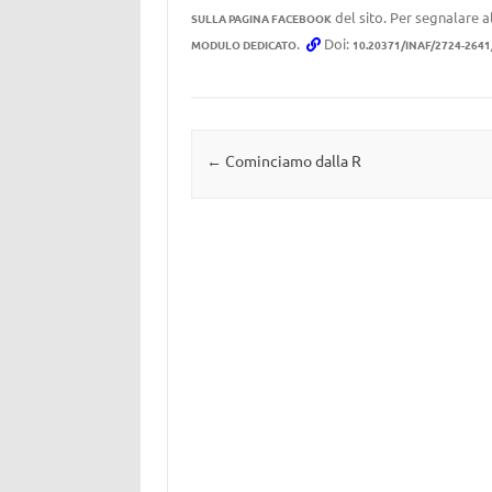
del sito. Per segnalare al
SULLA PAGINA FACEBOOK
.
Doi:
MODULO DEDICATO
10.20371/INAF/2724-2641
Navigazione articolo
←
Cominciamo dalla R