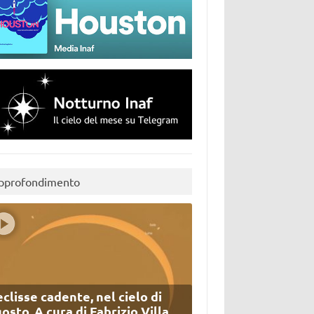
pprofondimento
eclisse cadente, nel cielo di
osto. A cura di Fabrizio Villa