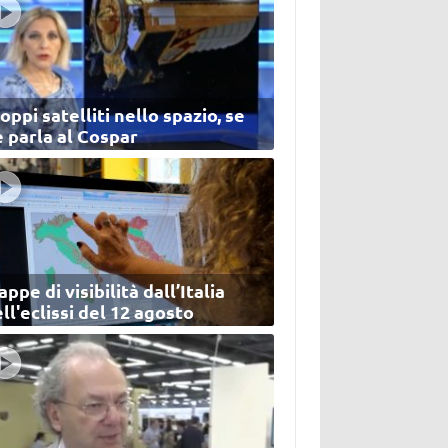
oppi satelliti nello spazio, se
 parla al Cospar
ppe di visibilità dall’Italia
ll'eclissi del 12 agosto