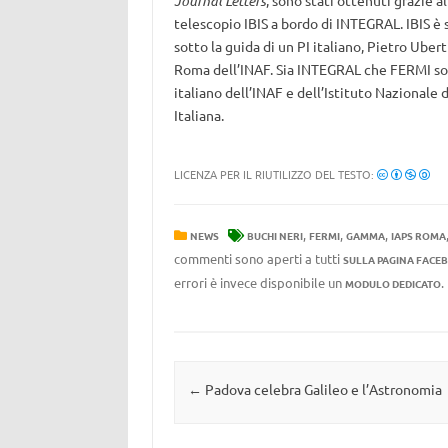
Journal Letters
, sono stati ottenuti grazie a
telescopio IBIS a bordo di INTEGRAL. IBIS è s
sotto la guida di un PI italiano, Pietro Uberti
Roma dell’INAF. Sia INTEGRAL che FERMI son
italiano dell’INAF e dell’Istituto Nazionale
Italiana.
LICENZA PER IL RIUTILIZZO DEL TESTO:
,
,
,
NEWS
BUCHI NERI
FERMI
GAMMA
IAPS ROMA
commenti sono aperti a tutti
SULLA PAGINA FACE
errori è invece disponibile un
MODULO DEDICATO
Navigazione articolo
←
Padova celebra Galileo e l’Astronomia