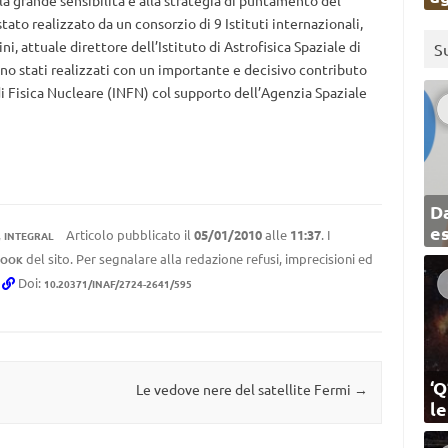
lla grande sensibilità e alla strategia di puntamento del
tato realizzato da un consorzio di 9 Istituti internazionali,
ni, attuale direttore dell’Istituto di Astrofisica Spaziale di
S
o stati realizzati con un importante e decisivo contributo
 di Fisica Nucleare (INFN) col supporto dell’Agenzia Spaziale
Da
e
,
Articolo pubblicato il
05/01/2010
alle
11:37
. I
INTEGRAL
del sito. Per segnalare alla redazione refusi, imprecisioni ed
BOOK
.
Doi:
10.20371/INAF/2724-2641/595
‘Q
Le vedove nere del satellite Fermi
→
l