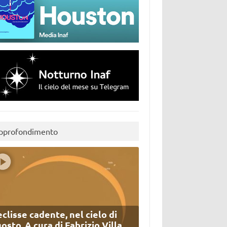
pprofondimento
eclisse cadente, nel cielo di
osto. A cura di Fabrizio Villa