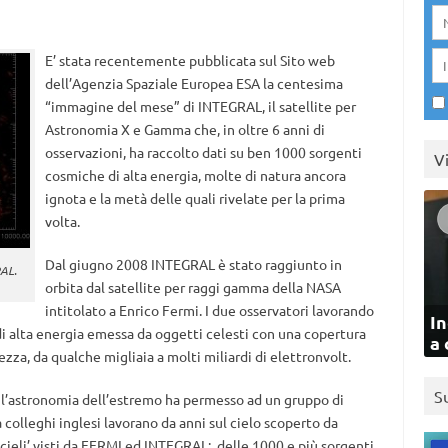
E’ stata recentemente pubblicata sul Sito web
dell’Agenzia Spaziale Europea ESA la centesima
“immagine del mese” di INTEGRAL, il satellite per
Astronomia X e Gamma che, in oltre 6 anni di
osservazioni, ha raccolto dati su ben 1000 sorgenti
V
cosmiche di alta energia, molte di natura ancora
ignota e la metà delle quali rivelate per la prima
volta.
Dal giugno 2008 INTEGRAL è stato raggiunto in
RAL.
orbita dal satellite per raggi gamma della NASA
intitolato a Enrico Fermi. I due osservatori lavorando
In
di alta energia emessa da oggetti celesti con una copertura
a 
zza, da qualche migliaia a molti miliardi di elettronvolt.
S
 l’astronomia dell’estremo ha permesso ad un gruppo di
a colleghi inglesi lavorano da anni sul cielo scoperto da
cieli’ visti da FERMI ed INTEGRAL: delle 1000 e più sorgenti