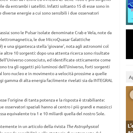
e da entrambi i satelliti. Infatti soltanto 15 di esse sono in
 diverse energie a cui sono sensibili i due osservatori
assia: sono le Pulsar isolate denominate Crab e Vela, note da
elettromagnetica, le due MicroQuasar Galattiche
9) e una gigantesca stella ‘giovane’, nota agli astronomi col
e altre 10 sorgenti: dopo una attenta ricerca sono risultate
i dell’Universo conosciuto, ed identificate otticamente come
ono tra gli oggetti più luminosi dell’Universo, forti sorgenti
dal loro nucleo e in movimento a velocità prossime a quelle
A
ggi gamma di alta energia facilmente rivelati sia da INTEGRAL
sse l’origine di tanta potenza e la risposta è strabiliante:
e osservatori spaziali hanno al centro i più grandi e massicci
ssa equivalente tra 1 e 10 miliardi quella del nostro Sole.
L’
ntemente in un articolo della rivista
The Astrophysical
ag