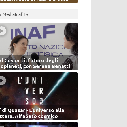
u MediaInaf Tv
l Cospar: il futuro degli
sopianeti, con Serena Benatti
’ di Quasar - L'universo alla
ettera. Alfabeto cosmico