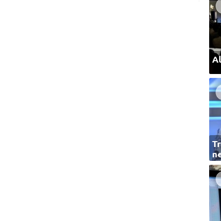
Al
Tr
ne