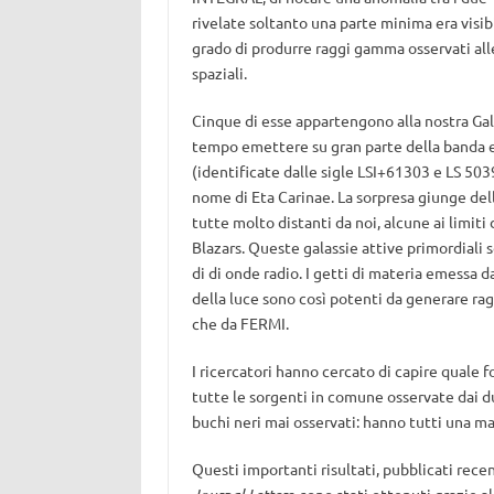
rivelate soltanto una parte minima era visibil
grado di produrre raggi gamma osservati alle
spaziali.
Cinque di esse appartengono alla nostra Gal
tempo emettere su gran parte della banda 
(identificate dalle sigle LSI+61303 e LS 503
nome di Eta Carinae. La sorpresa giunge dell
tutte molto distanti da noi, alcune ai limit
Blazars. Queste galassie attive primordiali s
di di onde radio. I getti di materia emessa 
della luce sono così potenti da generare ra
che da FERMI.
I ricercatori hanno cercato di capire quale fo
tutte le sorgenti in comune osservate dai du
buchi neri mai osservati: hanno tutti una ma
Questi importanti risultati, pubblicati rece