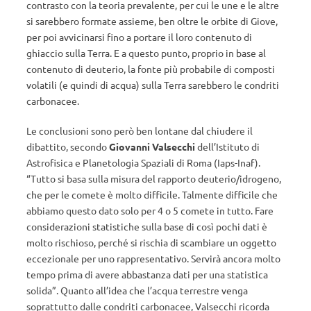
contrasto con la teoria prevalente, per cui le une e le altre
si sarebbero formate assieme, ben oltre le orbite di Giove,
per poi avvicinarsi fino a portare il loro contenuto di
ghiaccio sulla Terra. E a questo punto, proprio in base al
contenuto di deuterio, la fonte più probabile di composti
volatili (e quindi di acqua) sulla Terra sarebbero le condriti
carbonacee.
Le conclusioni sono però ben lontane dal chiudere il
dibattito, secondo
Giovanni Valsecchi
dell’Istituto di
Astrofisica e Planetologia Spaziali di Roma (Iaps-Inaf).
“Tutto si basa sulla misura del rapporto deuterio/idrogeno,
che per le comete è molto difficile. Talmente difficile che
abbiamo questo dato solo per 4 o 5 comete in tutto. Fare
considerazioni statistiche sulla base di così pochi dati è
molto rischioso, perché si rischia di scambiare un oggetto
eccezionale per uno rappresentativo. Servirà ancora molto
tempo prima di avere abbastanza dati per una statistica
solida”. Quanto all’idea che l’acqua terrestre venga
soprattutto dalle condriti carbonacee, Valsecchi ricorda