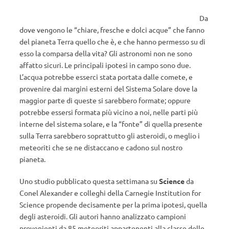
Da
dove vengono le “chiare, fresche e dolci acque” che fanno
del pianeta Terra quello che è, e che hanno permesso su di
esso la comparsa della vita? Gli astronomi non ne sono
affatto sicuri. Le principali ipotesi in campo sono due.
L’acqua potrebbe esserci stata portata dalle comete, e
provenire dai margini esterni del Sistema Solare dove la
maggior parte di queste si sarebbero formate; oppure
potrebbe essersi formata più vicino a noi, nelle parti più
interne del sistema solare, e la “fonte” di quella presente
sulla Terra sarebbero soprattutto gli asteroidi, o meglio i
meteoriti che se ne distaccano e cadono sul nostro
pianeta.
Uno studio pubblicato questa settimana su
Science
da
Conel Alexander e colleghi della Carnegie Institution for
Science propende decisamente per la prima ipotesi, quella
degli asteroidi. Gli autori hanno analizzato campioni
provenienti da 85 meteoriti appartenenti alla classe delle