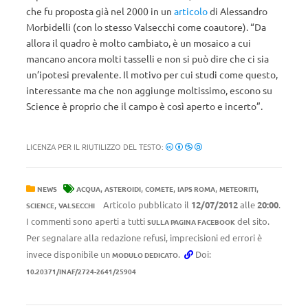
che fu proposta già nel 2000 in un
articolo
di Alessandro
Morbidelli (con lo stesso Valsecchi come coautore). “Da
allora il quadro è molto cambiato, è un mosaico a cui
mancano ancora molti tasselli e non si può dire che ci sia
un’ipotesi prevalente. Il motivo per cui studi come questo,
interessante ma che non aggiunge moltissimo, escono su
Science è proprio che il campo è così aperto e incerto”.
LICENZA PER IL RIUTILIZZO DEL TESTO:
,
,
,
,
,
NEWS
ACQUA
ASTEROIDI
COMETE
IAPS ROMA
METEORITI
,
Articolo pubblicato il
12/07/2012
alle
20:00
.
SCIENCE
VALSECCHI
I commenti sono aperti a tutti
del sito.
SULLA PAGINA FACEBOOK
Per segnalare alla redazione refusi, imprecisioni ed errori è
invece disponibile un
.
Doi:
MODULO DEDICATO
10.20371/INAF/2724-2641/25904