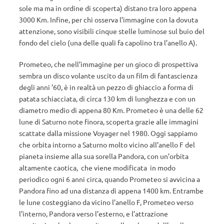
sole ma ma in ordine di scoperta) distano tra loro appena
3000 Km. Infine, per chi osserva l’immagine con la dovuta
attenzione, sono visibili cinque stelle luminose sul buio del
fondo del cielo (una delle quali fa capolino tra l’anello A).
Prometeo, che nell’immagine per un gioco di prospettiva
sembra un disco volante uscito da un film di fantascienza
degli anni ’60, è in realtà un pezzo di ghiaccio a forma di
patata schiacciata, di circa 130 km di lunghezza e con un
diametro medio di appena 80 Km. Prometeo è una delle 62
lune di Saturno note finora, scoperta grazie alle immagini
scattate dalla missione Voyager nel 1980. Oggi sappiamo
che orbita intorno a Saturno molto vicino all’anello F del
pianeta insieme alla sua sorella Pandora, con un’orbita
altamente caotica, che viene modificata in modo
periodico ogni 6 anni circa, quando Prometeo si avvicina a
Pandora fino ad una distanza di appena 1400 km. Entrambe
le lune costeggiano da vicino l’anello F, Prometeo verso
l’interno, Pandora verso l’esterno, e l’attrazione