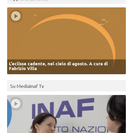
L’eclisse cadente, nel cielo di agosto. A cura di
Fabrizio Villa
Su MediaInaf Tv