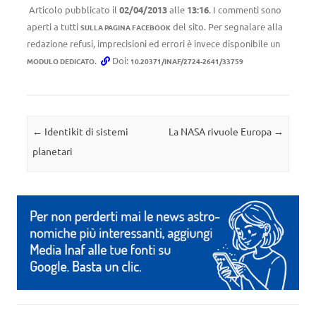
Articolo pubblicato il
02/04/2013
alle
13:16
. I commenti sono
aperti a tutti
del sito. Per segnalare alla
SULLA PAGINA FACEBOOK
redazione refusi, imprecisioni ed errori è invece disponibile un
.
Doi:
MODULO DEDICATO
10.20371/INAF/2724-2641/33759
Navigazione articolo
←
Identikit di sistemi
La NASA rivuole Europa
→
planetari