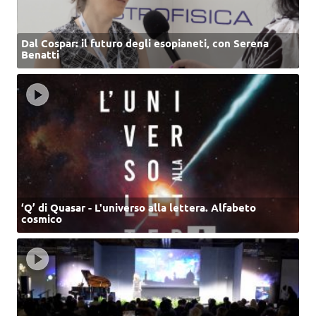
Dal Cospar: il futuro degli esopianeti, con Serena
Benatti
‘Q’ di Quasar - L'universo alla lettera. Alfabeto
cosmico