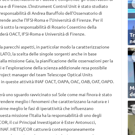
erna e di Firenze. L’Instrument Control Unit è stato studiato
responsabilità di Andrea Baruffolo dell’Osservatorio di
de anche l’IFSI-Roma e l’Università di Firenze. Per il
à sotto la responsabilità di Rosario Cosentino della
derà OACT, IFSI-Roma e Università di Firenze.
Tr
ne
da parecchi aspetti, in particolar modo la caratterizzazione
LATO, la scelta delle singole sorgenti anche in base
dalla missione Gaia, la pianificazione delle osservazioni per la
i e l’esplorazione della scienza addizionale resa possibile
 project manager del team Telescope Optical Units
te in queste attività INAF OACT, OAPA, OAC, OAB, OAT, OAPD.
Ma
de
rà uno sguardo ravvicinato sul Sole come mai finora è stato
prendere meglio i fenomeni che caratterizzano la natura e i
pirne meglio le fasi di iperattività che influenzano
esta missione l’Italia ha la responsabilità di uno degli
COR, il cui Principal Investigator è Ester Antonucci,
ll’INAF. METIS/COR catturerà contemporaneamente