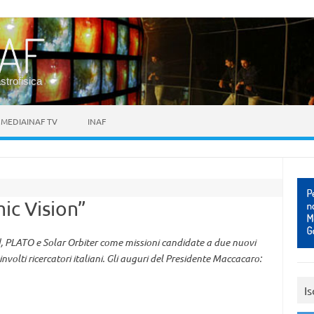
astrofisica
MEDIAINAF TV
INAF
mic Vision”
d, PLATO e Solar Orbiter come missioni candidate a due nuovi
involti ricercatori italiani. Gli auguri del Presidente Maccacaro:
Is