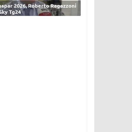
ospar 2026, Roberto Ragazzoni
 Sky Tg24