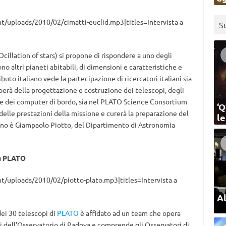
t/uploads/2010/02/cimatti-euclid.mp3|titles=Intervista a
S
cillation of stars) si propone di rispondere a uno degli
no altri pianeti abitabili, di dimensioni e caratteristiche e
tributo italiano vede la partecipazione di ricercatori italiani sia
erà della progettazione e costruzione dei telescopi, degli
a e dei computer di bordo, sia nel PLATO Science Consortium
‘Q
 delle prestazioni della missione e curerà la preparazione del
l
iano è Giampaolo Piotto, del Dipartimento di Astronomia
su PLATO
t/uploads/2010/02/piotto-plato.mp3|titles=Intervista a
Al
dei 30 telescopi di
PLATO
è affidato ad un team che opera
i dell’Osservatorio di Padova e comprende gli Osservatori di