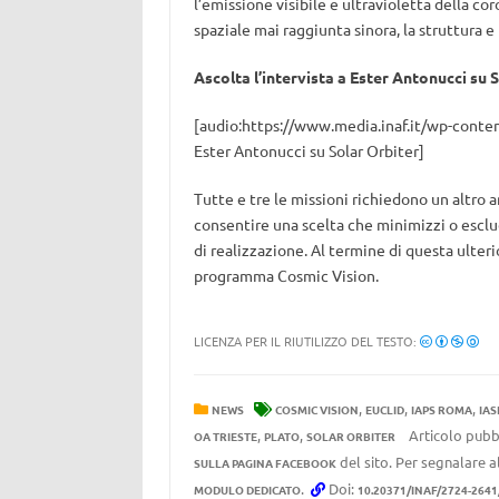
l’emissione visibile e ultravioletta della c
spaziale mai raggiunta sinora, la struttura e
Ascolta l’intervista a Ester Antonucci su 
[audio:https://www.media.inaf.it/wp-conten
Ester Antonucci su Solar Orbiter]
Tutte e tre le missioni richiedono un altro
consentire una scelta che minimizzi o esclu
di realizzazione. Al termine di questa ulteri
programma Cosmic Vision.
LICENZA PER IL RIUTILIZZO DEL TESTO:
,
,
,
NEWS
COSMIC VISION
EUCLID
IAPS ROMA
IAS
,
,
Articolo pubbl
OA TRIESTE
PLATO
SOLAR ORBITER
del sito. Per segnalare al
SULLA PAGINA FACEBOOK
.
Doi:
MODULO DEDICATO
10.20371/INAF/2724-2641