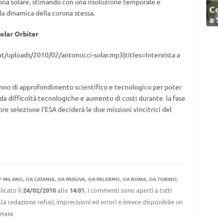
orona solare, stimando con una risoluzione temporale e
C
 la dinamica della corona stessa.
a
Solar Orbiter
t/uploads/2010/02/antonucci-solar.mp3|titles=Intervista a
 anno di approfondimento scientifico e tecnologico per poter
da difficoltà tecnologiche e aumento di costi durante la fase
ore selezione l’ESA deciderà le due missioni vincitrici del
,
,
,
,
,
,
F MILANO
OA CATANIA
OA PADOVA
OA PALERMO
OA ROMA
OA TORINO
icato il
24/02/2010
alle
14:01
. I commenti sono aperti a tutti
la redazione refusi, imprecisioni ed errori è invece disponibile un
/1410