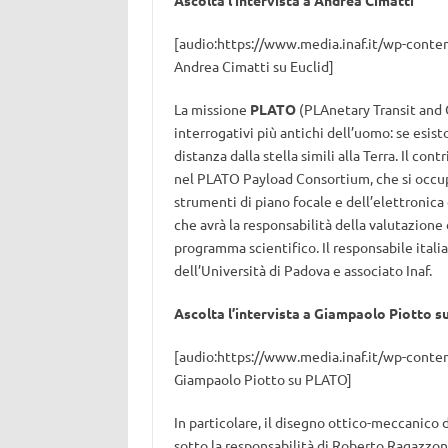
Ascolta l’intervista a Andrea Cimatti
[audio:https://www.media.inaf.it/wp-conten
Andrea Cimatti su Euclid]
La missione
PLATO
(PLAnetary Transit and O
interrogativi più antichi dell’uomo: se esisto
distanza dalla stella simili alla Terra. Il con
nel PLATO Payload Consortium, che si occup
strumenti di piano focale e dell’elettronic
che avrà la responsabilità della valutazione
programma scientifico. Il responsabile ital
dell’Università di Padova e associato Inaf.
Ascolta l’intervista a Giampaolo Piotto 
[audio:https://www.media.inaf.it/wp-conten
Giampaolo Piotto su PLATO]
In particolare, il disegno ottico-meccanico 
sotto la responsabilità di Roberto Ragazzon