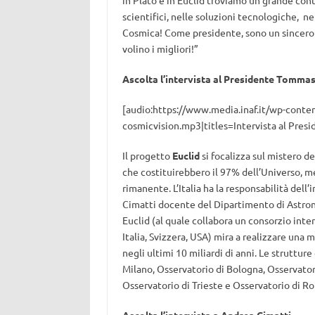
in Plato e in Euclid troviamo un grande contri
scientifici, nelle soluzioni tecnologiche, n
Cosmica! Come presidente, sono un sincero e 
volino i migliori!”
Ascolta l’intervista al Presidente Tomm
[audio:https://www.media.inaf.it/wp-cont
cosmicvision.mp3|titles=Intervista al Pre
Il progetto
Euclid
si focalizza sul mistero d
che costituirebbero il 97% dell’Universo, m
rimanente. L’Italia ha la responsabilità dell
Cimatti docente del Dipartimento di Astrono
Euclid (al quale collabora un consorzio int
Italia, Svizzera, USA) mira a realizzare una
negli ultimi 10 miliardi di anni. Le struttur
Milano, Osservatorio di Bologna, Osservatori
Osservatorio di Trieste e Osservatorio di R