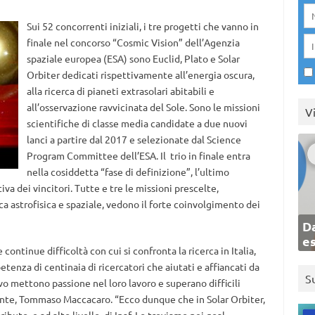
Sui 52 concorrenti iniziali, i tre progetti che vanno in
finale nel concorso “Cosmic Vision” dell’Agenzia
spaziale europea (ESA) sono Euclid, Plato e Solar
Orbiter dedicati rispettivamente all’energia oscura,
alla ricerca di pianeti extrasolari abitabili e
all’osservazione ravvicinata del Sole. Sono le missioni
V
scientifiche di classe media candidate a due nuovi
lanci a partire dal 2017 e selezionate dal Science
Program Committee dell’ESA. Il trio in finale entra
nella cosiddetta “fase di definizione”, l’ultimo
a dei vincitori. Tutte e tre le missioni prescelte,
ca astrofisica e spaziale, vedono il forte coinvolgimento dei
Da
e
continue difficoltà con cui si confronta la ricerca in Italia,
tenza di centinaia di ricercatori che aiutati e affiancati da
S
o mettono passione nel loro lavoro e superano difficili
l’Ente, Tommaso Maccacaro. “Ecco dunque che in Solar Orbiter,