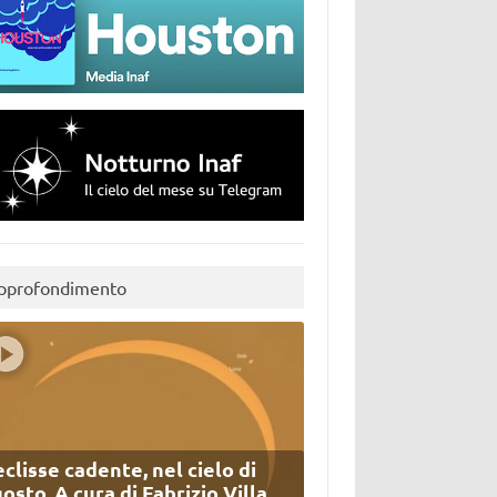
pprofondimento
eclisse cadente, nel cielo di
osto. A cura di Fabrizio Villa