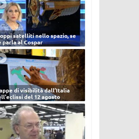
oppi satelliti nello spazio, se
 parla al Cospar
ppe di visibilità dall’Italia
ll'eclissi del 12 agosto