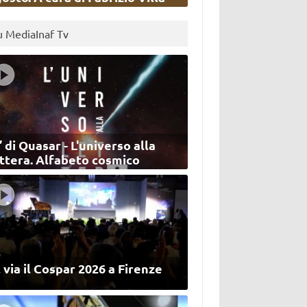
u MediaInaf Tv
’ di Quasar - L'universo alla
ettera. Alfabeto cosmico
 via il Cospar 2026 a Firenze