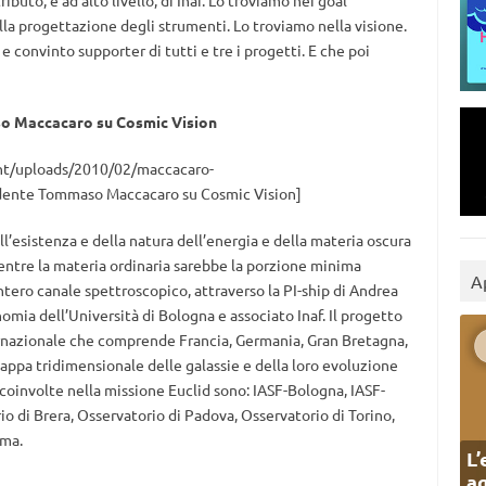
buto, e ad alto livello, di Inaf. Lo troviamo nei goal
ella progettazione degli strumenti. Lo troviamo nella visione.
convinto supporter di tutti e tre i progetti. E che poi
aso Maccacaro su Cosmic Vision
ent/uploads/2010/02/maccacaro-
sidente Tommaso Maccacaro su Cosmic Vision]
ell’esistenza e della natura dell’energia e della materia oscura
entre la materia ordinaria sarebbe la porzione minima
A
’intero canale spettroscopico, attraverso la PI-ship di Andrea
mia dell’Università di Bologna e associato Inaf. Il progetto
ernazionale che comprende Francia, Germania, Gran Bretagna,
 mappa tridimensionale delle galassie e della loro evoluzione
e coinvolte nella missione Euclid sono: IASF-Bologna, IASF-
o di Brera, Osservatorio di Padova, Osservatorio di Torino,
oma.
L’
ag