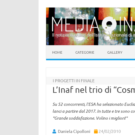
Il notiziario online dell’Istituto nazionale di 
Vai al contenuto
HOME
CATEGORIE
GALLERY
I PROGETTI IN FINALE
L’Inaf nel trio di “Cos
Su 52 concorrenti, l’ESA ha selezionato Eucli
lanci a partire dal 2017. In tutte e tre sono co
"Grande soddisfazione. Volino i migliori!"
Daniela Cipolloni
24/02/2010