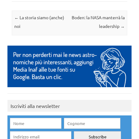
Navigazione articolo
←
La storia siamo (anche)
Boden: la NASA manterrà la
noi
leadership
→
Iscriviti alla newsletter