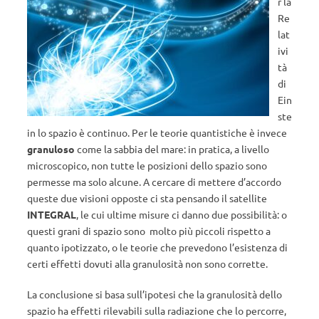
r la
Re
lat
ivi
tà
di
Ein
ste
in lo spazio è continuo. Per le teorie quantistiche è invece
granuloso
come la sabbia del mare: in pratica, a livello
microscopico, non tutte le posizioni dello spazio sono
permesse ma solo alcune. A cercare di mettere d’accordo
queste due visioni opposte ci sta pensando il satellite
INTEGRAL
, le cui ultime misure ci danno due possibilità: o
questi grani di spazio sono molto più piccoli rispetto a
quanto ipotizzato, o le teorie che prevedono l’esistenza di
certi effetti dovuti alla granulosità non sono corrette.
La conclusione si basa sull’ipotesi che la granulosità dello
spazio ha effetti rilevabili sulla radiazione che lo percorre,