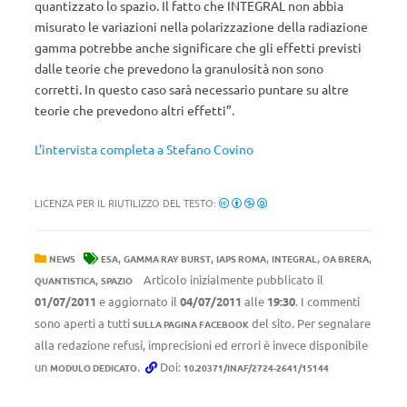
quantizzato lo spazio. Il fatto che INTEGRAL non abbia
misurato le variazioni nella polarizzazione della radiazione
gamma potrebbe anche significare che gli effetti previsti
dalle teorie che prevedono la granulosità non sono
corretti. In questo caso sarà necessario puntare su altre
teorie che prevedono altri effetti”.
L’intervista completa a Stefano Covino
LICENZA PER IL RIUTILIZZO DEL TESTO:
,
,
,
,
,
NEWS
ESA
GAMMA RAY BURST
IAPS ROMA
INTEGRAL
OA BRERA
,
Articolo inizialmente pubblicato il
QUANTISTICA
SPAZIO
01/07/2011
e aggiornato il
04/07/2011
alle
19:30
. I commenti
sono aperti a tutti
del sito. Per segnalare
SULLA PAGINA FACEBOOK
alla redazione refusi, imprecisioni ed errori è invece disponibile
un
.
Doi:
MODULO DEDICATO
10.20371/INAF/2724-2641/15144