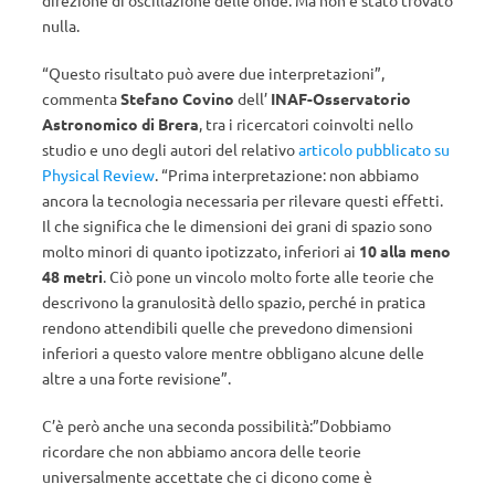
direzione di oscillazione delle onde. Ma non è stato trovato
nulla.
“Questo risultato può avere due interpretazioni”,
commenta
Stefano Covino
dell’
INAF-Osservatorio
Astronomico di Brera
, tra i ricercatori coinvolti nello
studio e uno degli autori del relativo
articolo pubblicato su
Physical Review
. “Prima interpretazione: non abbiamo
ancora la tecnologia necessaria per rilevare questi effetti.
Il che significa che le dimensioni dei grani di spazio sono
molto minori di quanto ipotizzato, inferiori ai
10 alla meno
48 metri
. Ciò pone un vincolo molto forte alle teorie che
descrivono la granulosità dello spazio, perché in pratica
rendono attendibili quelle che prevedono dimensioni
inferiori a questo valore mentre obbligano alcune delle
altre a una forte revisione”.
C’è però anche una seconda possibilità:”Dobbiamo
ricordare che non abbiamo ancora delle teorie
universalmente accettate che ci dicono come è