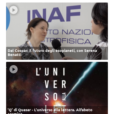
Dal Cospar: il futuro degli esopianeti, con Serena
Benatti
‘Q’ di Quasar - L'universo alla lettera. Alfabeto
cosmico