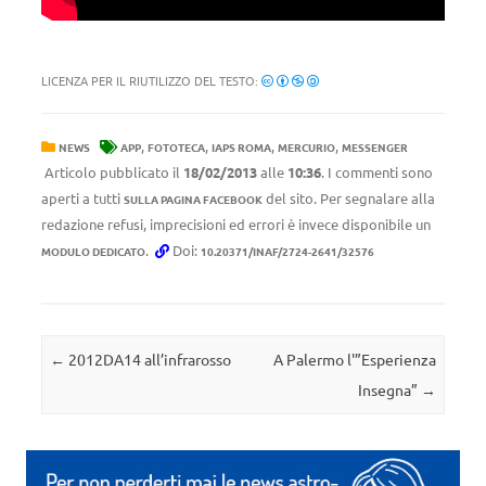
LICENZA PER IL RIUTILIZZO DEL TESTO:
,
,
,
,
NEWS
APP
FOTOTECA
IAPS ROMA
MERCURIO
MESSENGER
Articolo pubblicato il
18/02/2013
alle
10:36
. I commenti sono
aperti a tutti
del sito. Per segnalare alla
SULLA PAGINA FACEBOOK
redazione refusi, imprecisioni ed errori è invece disponibile un
.
Doi:
MODULO DEDICATO
10.20371/INAF/2724-2641/32576
Navigazione articolo
←
2012DA14 all’infrarosso
A Palermo l'”Esperienza
Insegna”
→