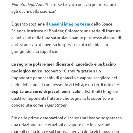
Pianeta degli Anelli
ha forse trovato una via per mostrarsi
agli occhi della scienza?
È quanto sostiene il
Cassini imaging team
dello Space
Science Institute di Boulder, Colorado: una serie di fratture
al polo sud della luna saturniana hanno permesso al mare di
aprirsi una via attraverso lo spesso strato di ghiaccio
giungendo alla superficie.
La regione polare meridionale di Encelado è un bacino
geologico unico
: scoperto 10 anni fa grazie a un
imponente pennacchio di ghiaccio e vapore scagliato nel
cielo della luna da un geyser in attività, è un territorio che
ospita una serie di piccoli punti caldi
, distribuiti lungo le
quattro imponenti fratture che segnano la superficie e
conosciute come
Tiger Stripes
.
Fin dalle prime osservazioni gli scienziati hanno sospettato
una relazione fra le eruzioni di vapore e le interazioni
mareali cui la luna è sottoposta per via della vicinanza con