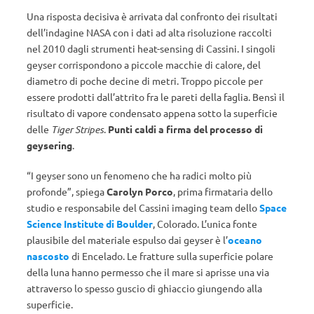
Una risposta decisiva è arrivata dal confronto dei risultati
dell’indagine NASA con i dati ad alta risoluzione raccolti
nel 2010 dagli strumenti heat-sensing di Cassini. I singoli
geyser corrispondono a piccole macchie di calore, del
diametro di poche decine di metri. Troppo piccole per
essere prodotti dall’attrito fra le pareti della faglia. Bensì il
risultato di vapore condensato appena sotto la superficie
delle
Tiger Stripes
.
Punti caldi a firma del processo di
geysering
.
“I geyser sono un fenomeno che ha radici molto più
profonde”, spiega
Carolyn Porco
, prima firmataria dello
studio e responsabile del Cassini imaging team dello
Space
Science Institute di Boulder
, Colorado. L’unica fonte
plausibile del materiale espulso dai geyser è l’
oceano
nascosto
di Encelado. Le fratture sulla superficie polare
della luna hanno permesso che il mare si aprisse una via
attraverso lo spesso guscio di ghiaccio giungendo alla
superficie.