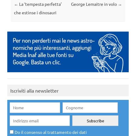
Navigazione articolo
←
La ‘tempesta perfetta’
George Lemaitre in volo
→
che estinse i dinosauri
Iscriviti alla newsletter
Do il consenso al trattamento dei dati