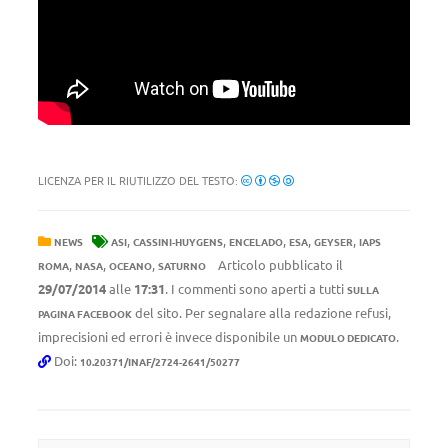
LICENZA PER IL RIUTILIZZO DEL TESTO:
,
,
,
,
,
NEWS
ASI
CASSINI-HUYGENS
ENCELADO
ESA
GEYSER
IAPS
,
,
,
Articolo pubblicato il
ROMA
NASA
OCEANO
SATURNO
29/07/2014
alle
17:31
. I commenti sono aperti a tutti
SULLA
del sito. Per segnalare alla redazione refusi,
PAGINA FACEBOOK
imprecisioni ed errori è invece disponibile un
.
MODULO DEDICATO
Doi:
10.20371/INAF/2724-2641/50277