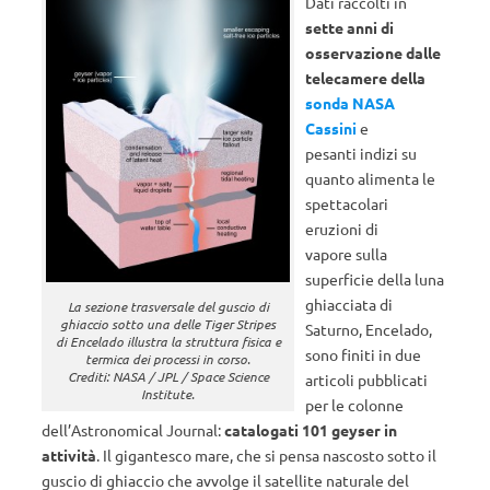
Dati raccolti in
sette anni di
osservazione dalle
telecamere della
sonda NASA
Cassini
e
pesanti indizi su
quanto alimenta le
spettacolari
eruzioni di
vapore sulla
superficie della luna
ghiacciata di
La sezione trasversale del guscio di
ghiaccio sotto una delle Tiger Stripes
Saturno, Encelado,
di Encelado illustra la struttura fisica e
sono finiti in due
termica dei processi in corso.
Crediti: NASA / JPL / Space Science
articoli pubblicati
Institute.
per le colonne
dell’Astronomical Journal:
catalogati 101 geyser in
attività
. Il gigantesco mare, che si pensa nascosto sotto il
guscio di ghiaccio che avvolge il satellite naturale del