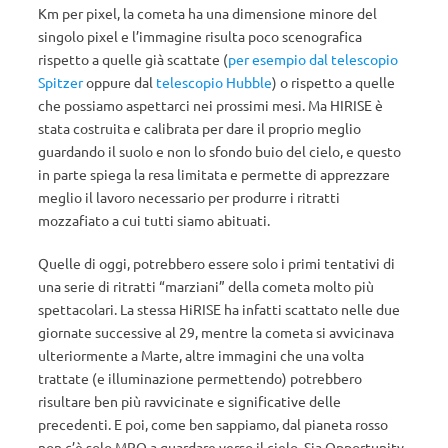
Km per pixel, la cometa ha una dimensione minore del
singolo pixel e l’immagine risulta poco scenografica
rispetto a quelle già scattate (
per esempio dal telescopio
Spitzer
oppure dal
telescopio Hubble
) o rispetto a quelle
che possiamo aspettarci nei prossimi mesi. Ma HIRISE è
stata costruita e calibrata per dare il proprio meglio
guardando il suolo e non lo sfondo buio del cielo, e questo
in parte spiega la resa limitata e permette di apprezzare
meglio il lavoro necessario per produrre i ritratti
mozzafiato a cui tutti siamo abituati.
Quelle di oggi, potrebbero essere solo i primi tentativi di
una serie di ritratti “marziani” della cometa molto più
spettacolari. La stessa HiRISE ha infatti scattato nelle due
giornate successive al 29, mentre la cometa si avvicinava
ulteriormente a Marte, altre immagini che una volta
trattate (e illuminazione permettendo) potrebbero
risultare ben più ravvicinate e significative delle
precedenti. E poi, come ben sappiamo, dal pianeta rosso
non c’è solo MRO a guardare verso il cielo. Sia Opportunity