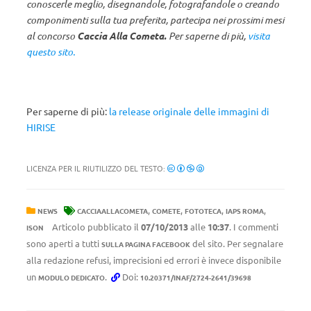
conoscerle meglio, disegnandole, fotografandole o creando
componimenti sulla tua preferita, partecipa nei prossimi mesi
al concorso
Caccia Alla Cometa.
Per saperne di più,
visita
questo sito.
Per saperne di più:
la release originale delle immagini di
HIRISE
LICENZA PER IL RIUTILIZZO DEL TESTO:
,
,
,
,
NEWS
CACCIAALLACOMETA
COMETE
FOTOTECA
IAPS ROMA
Articolo pubblicato il
07/10/2013
alle
10:37
. I commenti
ISON
sono aperti a tutti
del sito. Per segnalare
SULLA PAGINA FACEBOOK
alla redazione refusi, imprecisioni ed errori è invece disponibile
un
.
Doi:
MODULO DEDICATO
10.20371/INAF/2724-2641/39698