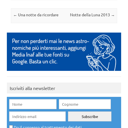
Navigazione articolo
←
Una notte da ricordare
Notte della Luna 2013
→
Iscriviti alla newsletter
Do il consenso al trattamento dei dati