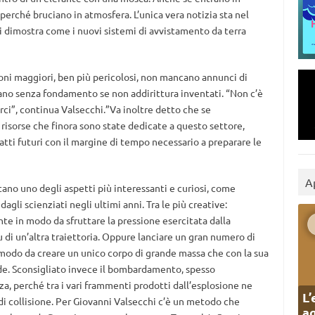
o perché bruciano in atmosfera. L’unica vera notizia sta nel
oli dimostra come i nuovi sistemi di avvistamento da terra
ioni maggiori, ben più pericolosi, non mancano annunci di
ano senza fondamento se non addirittura inventati. “Non c’è
ci”, continua Valsecchi.”Va inoltre detto che se
isorse che finora sono state dedicate a questo settore,
tti futuri con il margine di tempo necessario a preparare le
A
ano uno degli aspetti più interessanti e curiosi, come
gli scienziati negli ultimi anni. Tra le più creative:
nte in modo da sfruttare la pressione esercitata dalla
u di un’altra traiettoria. Oppure lanciare un gran numero di
modo da creare un unico corpo di grande massa che con la sua
oide. Sconsigliato invece il bombardamento, spesso
za, perché tra i vari frammenti prodotti dall’esplosione ne
L’
di collisione. Per Giovanni Valsecchi c’è un metodo che
ag