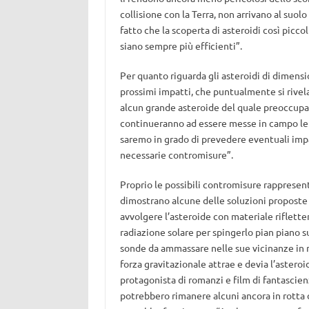
collisione con la Terra, non arrivano al suol
fatto che la scoperta di asteroidi così picc
siano sempre più efficienti”.
Per quanto riguarda gli asteroidi di dimens
prossimi impatti, che puntualmente si rivel
alcun grande asteroide del quale preoccupar
continueranno ad essere messe in campo le r
saremo in grado di prevedere eventuali impa
necessarie contromisure”.
Proprio le possibili contromisure rappresent
dimostrano alcune delle soluzioni proposte da
avvolgere l’asteroide con materiale riflette
radiazione solare per spingerlo pian piano s
sonde da ammassare nelle sue vicinanze in 
forza gravitazionale attrae e devia l’aster
protagonista di romanzi e film di fantascien
potrebbero rimanere alcuni ancora in rotta 