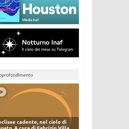
pprofondimento
eclisse cadente, nel cielo di
osto. A cura di Fabrizio Villa