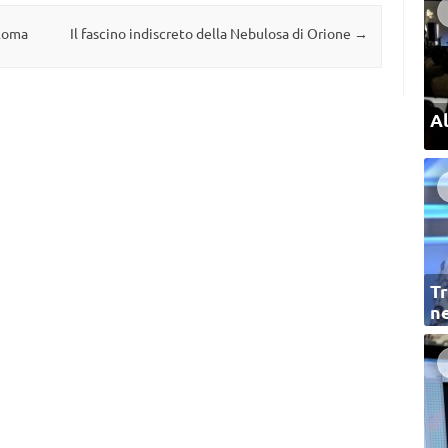
 Roma
Il fascino indiscreto della Nebulosa di Orione
→
Al
Tr
ne