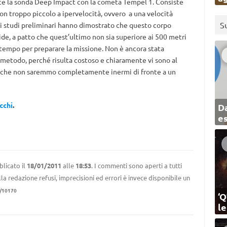
ce la sonda Deep Impact con la cometa Tempel 1. Consiste
on troppo piccolo a ipervelocità, ovvero a una velocità
S
Gli studi preliminari hanno dimostrato che questo corpo
ide, a patto che quest’ultimo non sia superiore ai 500 metri
 tempo per preparare la missione. Non è ancora stata
metodo, perché risulta costoso e chiaramente vi sono al
e che non saremmo completamente inermi di fronte a un
cchi
.
Da
e
licato il
18/01/2011
alle
18:53
. I commenti sono aperti a tutti
la redazione refusi, imprecisioni ed errori è invece disponibile un
/10170
‘Q
l