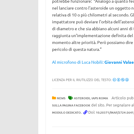
potrebbe funzionare: “Analogo a quanto fe
nel lanciare contro l’asteroide un oggetto n
relativa di 10 o più chilometri al secondo. 
impattatore può deviare l’orbita dell’astero
di diametro e che sia abbiano alcuni anni di
raggiunta un’implementazione definita del 
momento altre priorità. Però possiamo dir
pericolo di questa natura.”
Al microfono di Luca Nobili:
Giovanni Valse
LICENZA PER IL RIUTILIZZO DEL TESTO:
,
Articolo pubb
NEWS
ASTEROIDI
IAPS ROMA
del sito. Per segnalare al
SULLA PAGINA FACEBOOK
.
Doi:
MODULO DEDICATO
10.20371/INAF/2724-2641