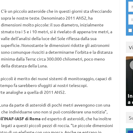
C’è un piccolo asteroide che in questi giorni sta sfrecciando
sopra le nostre teste. Denominato 2011 AN52, ha
dimensioni molto piccole: il suo diametro, inizialmente
stmato tra i 5 e i 10 metri, si è rivelato di appena tre metri, a
valle dell’analisi della luce del Sole riflessa dalla sua
superficie. Nonostante le dimensioni ridotte gli astronomi
V
sono comunque riusciti a determinarne l’orbita e la distanza
minima dalla Terra: circa 300.000 chilometri, poco meno
della distanza della Luna.
 piccoli è merito dei nuovi sistemi di monitoraggio, capaci di
 tempo fa sarebbero sfuggiti ai nostri telescopi.
rte analoghe a quella di 2011 AN52.
In
a 
a Luna da parte di asteroidi di pochi metri avvengono con una
le che individuarne uno non si può considerare una notizia”,
S
ll’INAF-IASF di Roma
ed esperto di asteroidi, che ha inoltre
legati a questi piccoli pezzi di roccia. “Le piccole dimensioni
ntro di un elefante con una mosca. Anche se entrano in