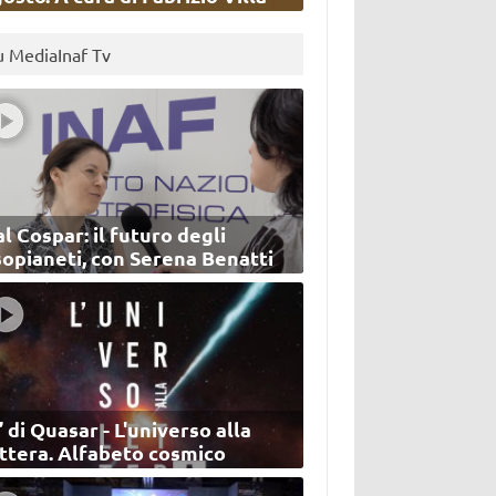
u MediaInaf Tv
l Cospar: il futuro degli
sopianeti, con Serena Benatti
’ di Quasar - L'universo alla
ettera. Alfabeto cosmico