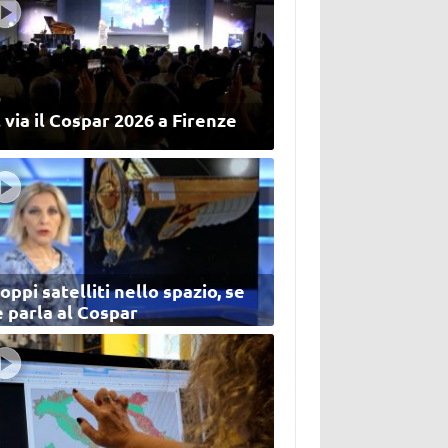
 via il Cospar 2026 a Firenze
oppi satelliti nello spazio, se
 parla al Cospar