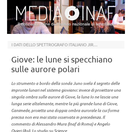
Il notiziario online dell’Istituto nazionale di astrofisica
Vai al contenuto
I DATI DELLO SPETTROGRAFO ITALIANO JIRAM
Giove: le lune si specchiano
sulle aurore polari
Lo strumento a bordo della sonda Juno svela il segreto delle
impronte lunari nel sistema gioviano: invece di proiettare una
singola ombra sulle aurore di Giove, la luna Io ne lascia una
lunga serie altalenante, mentre la più grande luna di Giove,
Ganimede, proietta una doppia ombra aurorale la cui forma
precisa non era mai stata osservata in precedenza. Il
commento di Alessandro Mura (Inaf di Roma) e Angelo
Ovieri (Asi). Lo studio su Science