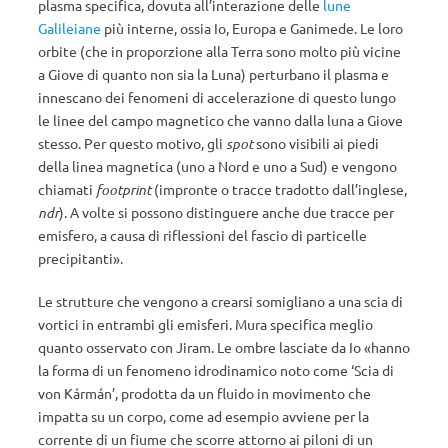
plasma specifica, dovuta all’interazione delle
lune
Galileiane
più interne, ossia Io, Europa e Ganimede. Le loro
orbite (che in proporzione alla Terra sono molto più vicine
a Giove di quanto non sia la Luna) perturbano il plasma e
innescano dei fenomeni di accelerazione di questo lungo
le linee del campo magnetico che vanno dalla luna a Giove
stesso. Per questo motivo, gli
spot
sono visibili ai piedi
della linea magnetica (uno a Nord e uno a Sud) e vengono
chiamati
footprint
(impronte o tracce tradotto dall’inglese,
ndr
). A volte si possono distinguere anche due tracce per
emisfero, a causa di riflessioni del fascio di particelle
precipitanti».
Le strutture che vengono a crearsi somigliano a una scia di
vortici in entrambi gli emisferi. Mura specifica meglio
quanto osservato con Jiram. Le ombre lasciate da Io «hanno
la forma di un fenomeno idrodinamico noto come ‘Scia di
von Kármán’, prodotta da un fluido in movimento che
impatta su un corpo, come ad esempio avviene per la
corrente di un fiume che scorre attorno ai piloni di un