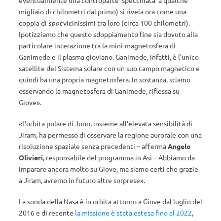
eventualmente una controparte ‘specchiata’ a qualche
migliaio di chilometri dal primo) si rivela ora come una
coppia di
spot
vicinissimi tra loro (circa 100 chilometri).
Ipotizziamo che questo sdoppiamento fine sia dovuto alla
particolare interazione tra la mini-magnetosfera di
Ganimede e il plasma gioviano. Ganimede, infatti, è l’unico
satellite del Sistema solare con un suo campo magnetico e
quindi ha una propria magnetosfera. In sostanza, stiamo
osservando la magnetosfera di Ganimede, riflessa su
Giove».
«L’orbita polare di Juno, insieme all’elevata sensibilità di
Jiram, ha permesso di osservare la regione aurorale con una
risoluzione spaziale senza precedenti – afferma
Angelo
Olivieri
, responsabile del programma in Asi – Abbiamo da
imparare ancora molto su Giove, ma siamo certi che grazie
a Jiram, avremo in futuro altre sorprese».
La sonda della Nasa è in orbita attorno a Giove dal luglio del
2016 e di recente
la missione è stata estesa fino al 2022
,