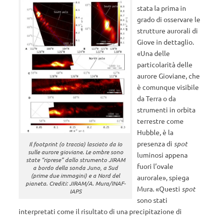
stata la prima in
grado di osservare le
strutture aurorali di
Giove in dettaglio.
«Una delle
particolarità delle
aurore Gioviane, che
è comunque visibile
da Terra o da
strumenti in orbita
terrestre come
Hubble, è la
presenza di
spot
Il footprint (o traccia) lasciato da Io
sulle aurore gioviane. Le ombre sono
luminosi appena
state “riprese” dallo strumento JIRAM
fuori l’ovale
a bordo della sonda Juno, a Sud
(prime due immagini) e a Nord del
aurorale», spiega
pianeta. Crediti: JIRAM/A. Mura/INAF-
Mura. «Questi
spot
IAPS
sono stati
interpretati come il risultato di una precipitazione di