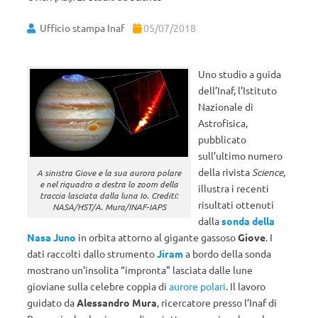
Ufficio stampa Inaf
05/07/2018
Uno studio a guida
dell’Inaf, l’Istituto
Nazionale di
Astrofisica,
pubblicato
sull’ultimo numero
della rivista
Science
,
A sinistra Giove e la sua aurora polare
e nel riquadro a destra lo zoom della
illustra i recenti
traccia lasciata dalla luna Io. Crediti:
risultati ottenuti
NASA/HST/A. Mura/INAF-IAPS
dalla
sonda della
Nasa Juno
in orbita attorno al gigante gassoso
Giove
. I
dati raccolti dallo strumento
Jiram
a bordo della sonda
mostrano un’insolita “impronta” lasciata dalle lune
gioviane sulla celebre coppia di
aurore polari
. Il lavoro
guidato da
Alessandro Mura
, ricercatore presso l’Inaf di