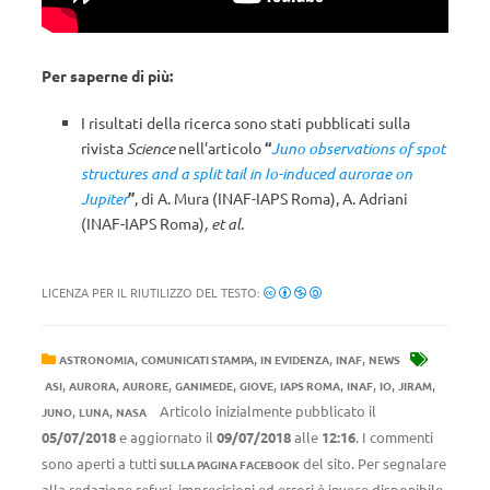
Per saperne di più:
I risultati della ricerca sono stati pubblicati sulla
rivista
Science
nell’articolo
“
Juno observations of spot
structures and a split tail in Io-induced aurorae on
Jupiter
”
, di A. Mura (INAF-IAPS Roma), A. Adriani
(INAF-IAPS Roma)
, et al.
LICENZA PER IL RIUTILIZZO DEL TESTO:
,
,
,
,
ASTRONOMIA
COMUNICATI STAMPA
IN EVIDENZA
INAF
NEWS
,
,
,
,
,
,
,
,
,
ASI
AURORA
AURORE
GANIMEDE
GIOVE
IAPS ROMA
INAF
IO
JIRAM
,
,
Articolo inizialmente pubblicato il
JUNO
LUNA
NASA
05/07/2018
e aggiornato il
09/07/2018
alle
12:16
. I commenti
sono aperti a tutti
del sito. Per segnalare
SULLA PAGINA FACEBOOK
alla redazione refusi, imprecisioni ed errori è invece disponibile