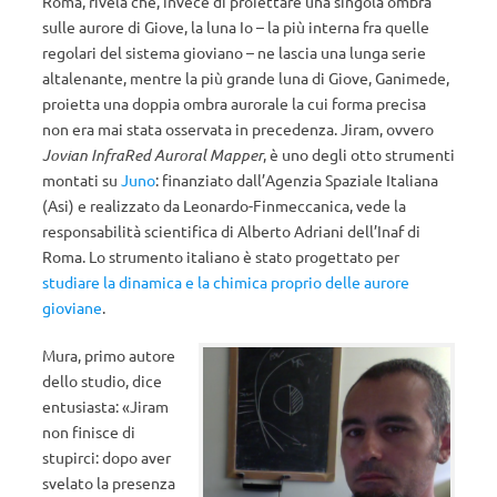
Roma, rivela che, invece di proiettare una singola ombra
sulle aurore di Giove, la luna Io – la più interna fra quelle
regolari del sistema gioviano – ne lascia una lunga serie
altalenante, mentre la più grande luna di Giove, Ganimede,
proietta una doppia ombra aurorale la cui forma precisa
non era mai stata osservata in precedenza. Jiram, ovvero
Jovian InfraRed Auroral Mapper
, è uno degli otto strumenti
montati su
Juno
: finanziato dall’Agenzia Spaziale Italiana
(Asi) e realizzato da Leonardo-Finmeccanica, vede la
responsabilità scientifica di Alberto Adriani dell’Inaf di
Roma. Lo strumento italiano è stato progettato per
studiare la dinamica e la chimica proprio delle aurore
gioviane
.
Mura, primo autore
dello studio, dice
entusiasta: «Jiram
non finisce di
stupirci: dopo aver
svelato la presenza