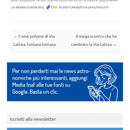
un
.
Doi:
MODULO DEDICATO
10.20371/INAF/2724-2641/1662710
Navigazione articolo
←
Come polvere di Via
Il mega scontro che ha
Lattea, lontana lontana
cambiato la Via Lattea
→
Iscriviti alla newsletter