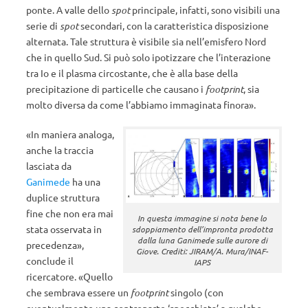
ponte. A valle dello
spot
principale, infatti, sono visibili una
serie di
spot
secondari, con la caratteristica disposizione
alternata. Tale struttura è visibile sia nell’emisfero Nord
che in quello Sud. Si può solo ipotizzare che l’interazione
tra Io e il plasma circostante, che è alla base della
precipitazione di particelle che causano i
footprint
, sia
molto diversa da come l’abbiamo immaginata finora».
«In maniera analoga,
anche la traccia
lasciata da
Ganimede
ha una
duplice struttura
fine che non era mai
In questa immagine si nota bene lo
stata osservata in
sdoppiamento dell’impronta prodotta
dalla luna Ganimede sulle aurore di
precedenza»,
Giove. Crediti: JIRAM/A. Mura/INAF-
conclude il
IAPS
ricercatore. «Quello
che sembrava essere un
footprint
singolo (con