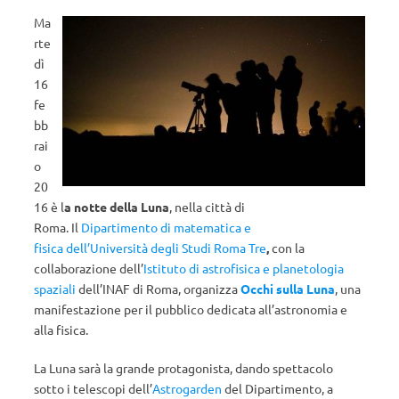
Ma
rte
dì
16
fe
bb
rai
o
20
16 è l
a notte della Luna
, nella città di
Roma. Il
Dipartimento di matematica e
fisica dell’Università degli Studi Roma Tre
,
con la
collaborazione dell’
Istituto di astrofisica e planetologia
spaziali
dell’INAF di Roma, organizza
Occhi sulla Luna
, una
manifestazione per il pubblico dedicata all’astronomia e
alla fisica.
La Luna sarà la grande protagonista, dando spettacolo
sotto i telescopi dell’
Astrogarden
del Dipartimento, a