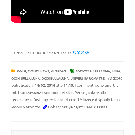
LICENZA PER IL RIUTILIZZO DEL TESTO:
,
,
,
,
,
,
AVVISI
EVENTI
NEWS
OUTREACH
FOTOTECA
IAPS ROMA
LUNA
,
,
Articolo
OCCHI SULLA LUNA
OCCHISULLALUNA
UNIVERSITÀ ROMA TRE
pubblicato il
14/02/2016
alle
11:10
. I commenti sono aperti a
tutti
del sito. Per segnalare alla
SULLA PAGINA FACEBOOK
redazione refusi, imprecisioni ed errori è invece disponibile un
.
Doi:
MODULO DEDICATO
10.20371/INAF/2724-2641/1322333