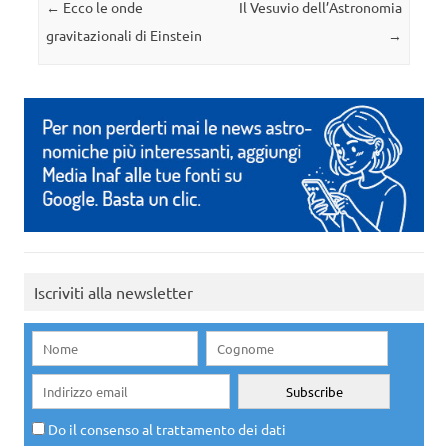
Navigazione articolo
←
Ecco le onde
Il Vesuvio dell’Astronomia
gravitazionali di Einstein
→
Iscriviti alla newsletter
Do il consenso al trattamento dei dati