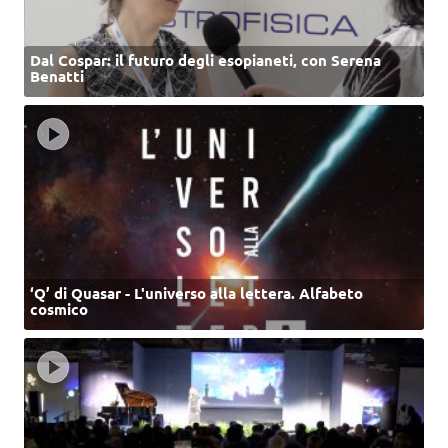
Dal Cospar: il futuro degli esopianeti, con Serena
Benatti
‘Q’ di Quasar - L'universo alla lettera. Alfabeto
cosmico