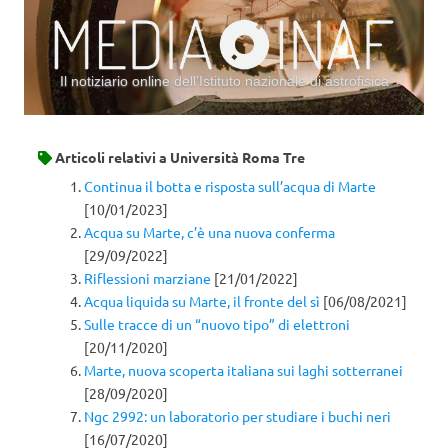
Il notiziario online dell’Istituto nazionale di astrofisica
Vai al contenuto
Articoli relativi a
Università Roma Tre
Continua il botta e risposta sull’acqua di Marte
[10/01/2023]
Acqua su Marte, c’è una nuova conferma
[29/09/2022]
Riflessioni marziane
[21/01/2022]
Acqua liquida su Marte, il fronte del sì
[06/08/2021]
Sulle tracce di un “nuovo tipo” di elettroni
[20/11/2020]
Marte, nuova scoperta italiana sui laghi sotterranei
[28/09/2020]
Ngc 2992: un laboratorio per studiare i buchi neri
[16/07/2020]