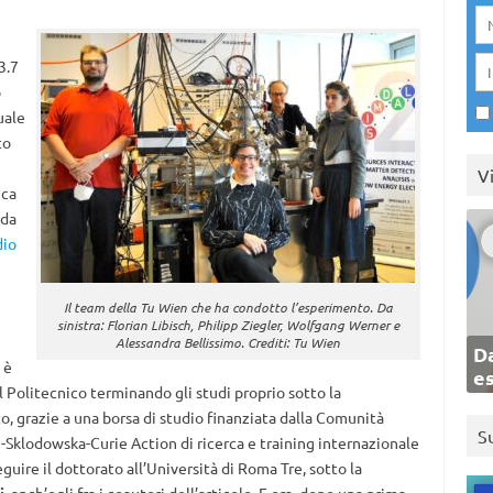
3.7
o
uale
to
V
ica
 da
dio
Il team della Tu Wien che ha condotto l’esperimento. Da
sinistra: Florian Libisch, Philipp Ziegler, Wolfgang Werner e
Alessandra Bellissimo. Crediti: Tu Wien
Da
 è
e
al Politecnico terminando gli studi proprio sotto la
o, grazie a una borsa di studio finanziata dalla Comunità
S
Sklodowska-Curie Action di ricerca e training internazionale
uire il dottorato all’Università di Roma Tre, sotto la