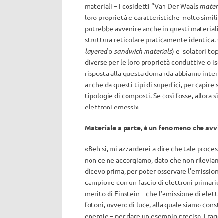
materiali – i cosidetti “Van Der Waals
mater
loro proprietà e caratteristiche molto simili
potrebbe avvenire anche in questi materiali
struttura reticolare praticamente identica. O
layered
o
sandwich materials
) e isolatori to
diverse per le loro proprietà conduttive o i
risposta alla questa domanda abbiamo intenz
anche da questi tipi di superfici, per capire
tipologie di composti. Se così fosse, allora
elettroni emessi».
Materiale a parte, è un fenomeno che avvi
«Beh sì, mi azzarderei a dire che tale proce
non ce ne accorgiamo, dato che non rileviamo
dicevo prima, per poter osservare l’emission
campione con un fascio di elettroni primario
merito di Einstein – che l’emissione di elet
fotoni, ovvero di luce, alla quale siamo con
energie – per dare un esempio preciso, i ragg