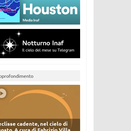
pprofondimento
eclisse cadente, nel cielo di
osto. A cura di Fabrizio Villa