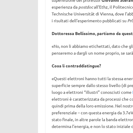
supervisione del professor
Giovanni Stefan
esperienza da
postdoc
all’Ethz, il Politecni
Technische Universität di Vienna, dove l’a
i risultati dell’esperimento pubblicati su
Prl
Dottoressa Bellissimo, partiamo da questi
«No, non li abbiamo etichettati, dato che gli 
penseremo a dargli un nome proprio, se sar
Cosa li contraddistingue?
«Questi elettroni hanno tutti la stessa ener
superficie sempre dallo stesso livello (di p
luogo a elettroni “illustri” conosciuti come
elettroni è caratterizzata da processi che c
quindi prima della loro emissione. Nel nostr
preferenziale – con questa energia da 3.7eV 
stato finale, in altre parole la banda elettro
determina l’energia, e non lo stato iniziale 