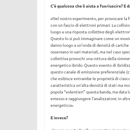
C’è qualcosa che li aiuta a fuoriuscire? E
«Nel nostro esperimento, per provocare la f
con un fascio di elettroni primari. La collisi
luogo a una risposta
collettiva
degli elettron
Questo lo si può immaginare come un movime
danno luogo a un’onda di densità di cariche 
osservano in vari materiali, ma nel caso spe
collettiva provochi una rottura della simmet
energetico ibrido. Questo evento di ibridiz
questo canale di emissione preferenziale (co
che esibisce entrambe le proprietà di ciasc
caratteristica un’alta densità di stati ma 
popola “volentieri” questa banda, ma data la
emesso e raggiungere l’analizzatore: in altr
energetico».
E invece?