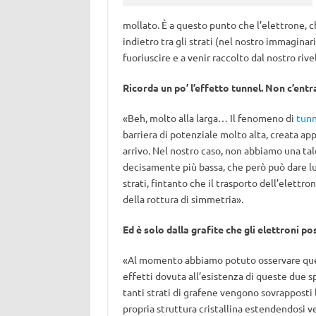
mollato. È a questo punto che l’elettrone, c
indietro tra gli strati (nel nostro immagina
fuoriuscire e a venir raccolto dal nostro rive
Ricorda un po’ l’effetto tunnel. Non c’entr
«Beh, molto alla larga… Il fenomeno di
tunn
barriera di potenziale molto alta, creata ap
arrivo. Nel nostro caso, non abbiamo una tal
decisamente più bassa, che però può dare luo
strati, fintanto che il trasporto dell’elettro
della rottura di simmetria».
Ed è solo dalla grafite che gli elettroni 
«Al momento abbiamo potuto osservare ques
effetti dovuta all’esistenza di queste due 
tanti strati di grafene vengono sovrapposti 
propria struttura cristallina estendendosi v