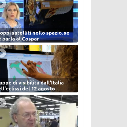
oppi satelliti nello spazio, se
 parla al Cospar
ppe di visibilità dall’Italia
ll'eclissi del 12 agosto