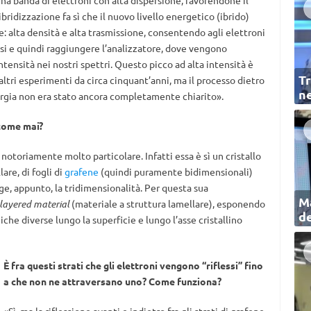
na banda di elettroni con alta dispersione, favorendone il
ibridizzazione fa sì che il nuovo livello energetico (ibrido)
: alta densità e alta trasmissione, consentendo agli elettroni
si e quindi raggiungere l’analizzatore, dove vengono
ntensità nei nostri spettri. Questo picco ad alta intensità è
Tr
 altri esperimenti da circa cinquant’anni, ma il processo dietro
ne
nergia non era stato ancora completamente chiarito».
 come mai?
notoriamente molto particolare. Infatti essa è sì un cristallo
are, di fogli di
grafene
(quindi puramente bidimensionali)
enge, appunto, la tridimensionalità. Per questa sua
Ma
layered material
(materiale a struttura lamellare), esponendo
de
che diverse lungo la superficie e lungo l’asse cristallino
È fra questi strati che gli elettroni vengono “riflessi” fino
a che non ne attraversano uno? Come funziona?