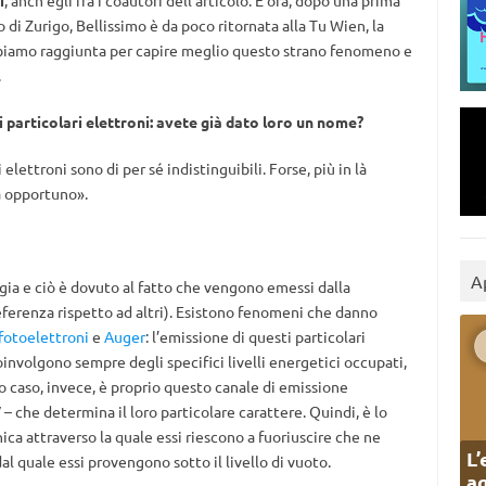
i
, anch’egli fra i coautori dell’articolo. E ora, dopo una prima
co di Zurigo, Bellissimo è da poco ritornata alla Tu Wien, la
bbiamo raggiunta per capire meglio questo strano fenomeno e
.
 particolari elettroni: avete già dato loro un nome?
elettroni sono di per sé indistinguibili. Forse, più in là
à opportuno».
A
gia e ciò è dovuto al fatto che vengono emessi dalla
referenza rispetto ad altri). Esistono fenomeni che danno
fotoelettroni
e
Auger
: l’emissione di questi particolari
oinvolgono sempre degli specifici livelli energetici occupati,
o caso, invece, è proprio questo canale di emissione
– che determina il loro particolare carattere. Quindi, è lo
nica attraverso la quale essi riescono a fuoriuscire che ne
L’
dal quale essi provengono sotto il livello di vuoto.
ag