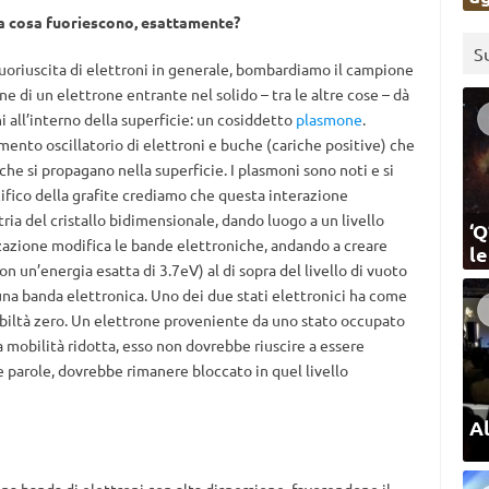
 da cosa fuoriescono, esattamente?
S
uoriuscita di elettroni in generale, bombardiamo il campione
one di un elettrone entrante nel solido – tra le altre cose – dà
i all’interno della superficie: un cosiddetto
plasmone
.
nto oscillatorio di elettroni e buche (cariche positive) che
che si propagano nella superficie. I plasmoni sono noti e si
cifico della grafite crediamo che questa interazione
ria del cristallo bidimensionale, dando luogo a un livello
‘Q
zazione modifica le bande elettroniche, andando a creare
l
n un’energia esatta di 3.7eV) al di sopra del livello di vuoto
una banda elettronica. Uno dei due stati elettronici ha come
mobiltà zero. Un elettrone proveniente da uno stato occupato
 mobilità ridotta, esso non dovrebbe riuscire a essere
e parole, dovrebbe rimanere bloccato in quel livello
Al