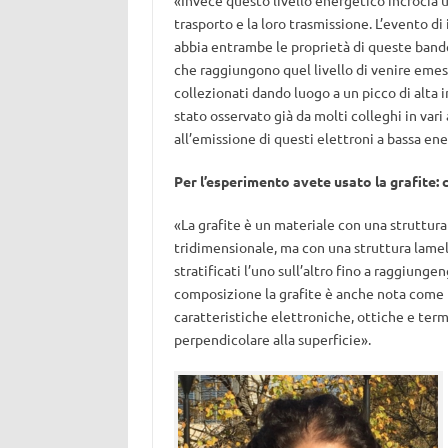
«Invece questo livello energetico incrocia u
trasporto e la loro trasmissione. L’evento di 
abbia entrambe le proprietà di queste bande
che raggiungono quel livello di venire emes
collezionati dando luogo a un picco di alta i
stato osservato già da molti colleghi in vari
all’emissione di questi elettroni a bassa e
Per l’esperimento avete usato la grafite:
«La grafite è un materiale con una struttura 
tridimensionale, ma con una struttura lamell
stratificati l’uno sull’altro fino a raggiung
composizione la grafite è anche nota come
caratteristiche elettroniche, ottiche e termi
perpendicolare alla superficie».