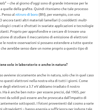
ials
” – che al giorno d’oggi sono di grande interesse per le
 a quelle della grafite. Quindi riteniamo che tale processo
. Penso al
nitruro di boro
(BN), per esempio, con una
 ancora tanti altri materiali lamellari (i cosiddetti
multi-
pologici creati e sfruttati in svariate applicazioni e tecnologie
solanti. Proprio per approfondire e cercare di trovare una
ione di studiare il meccanismo di emissione di elettroni
 se le nostre osservazioni si possano estendere a tutte queste
 sì che avrebbe senso dare un nome proprio a questo tipo di
ene solo in laboratorio o anche in natura?
sso avviene sicuramente anche in natura, solo che in quel caso
 questi elettroni nella nostra vita di tutti i giorni. Come
e degli elettroni a 3.7 eV abbiamo irradiato il nostro
. Ma è anche ben noto– per essere precisi, dal 1905, per
troni da solidi può essere anche provocata dall’impatto di
stantemente sottoposti. I fotoni provenienti dal cosmo a varie
i ultravioletti – hanno energia a sufficienza per indurre tale