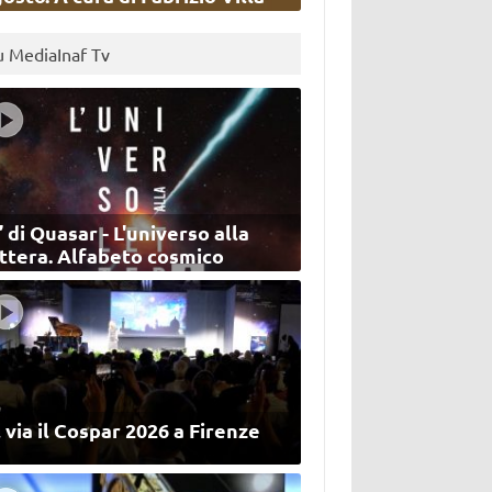
u MediaInaf Tv
’ di Quasar - L'universo alla
ettera. Alfabeto cosmico
 via il Cospar 2026 a Firenze