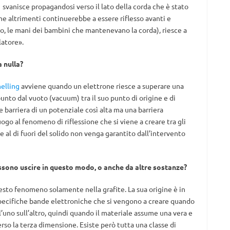
svanisce propagandosi verso il lato della corda che è stato
he altrimenti continuerebbe a essere riflesso avanti e
rio, le mani dei bambini che mantenevano la corda), riesce a
latore».
a nulla?
elling
avviene quando un elettrone riesce a superare una
punto dal vuoto (vacuum) tra il suo punto di origine e di
e barriera di un potenziale così alta ma una barriera
go al fenomeno di riflessione che si viene a creare tra gli
ne al di fuori del solido non venga garantito dall’intervento
possono uscire in questo modo, o anche da altre sostanze?
to fenomeno solamente nella grafite. La sua origine è in
specifiche bande elettroniche che si vengono a creare quando
l’uno sull’altro, quindi quando il materiale assume una vera e
erso la terza dimensione. Esiste però tutta una classe di