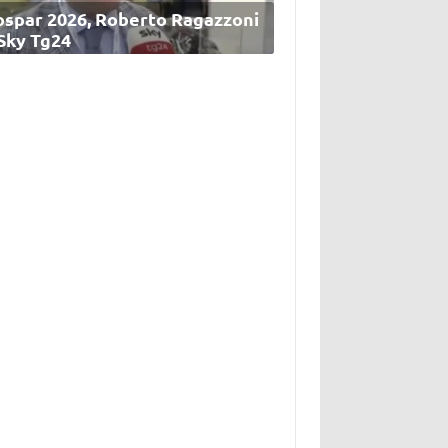
ospar 2026, Roberto Ragazzoni
 Sky Tg24