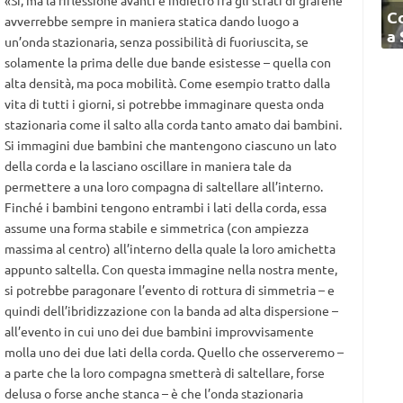
«Sì, ma la riflessione avanti e indietro fra gli strati di grafene
C
avverrebbe sempre in maniera statica dando luogo a
a
un’onda stazionaria, senza possibilità di fuoriuscita, se
solamente la prima delle due bande esistesse – quella con
alta densità, ma poca mobilità. Come esempio tratto dalla
vita di tutti i giorni, si potrebbe immaginare questa onda
stazionaria come il salto alla corda tanto amato dai bambini.
Si immagini due bambini che mantengono ciascuno un lato
della corda e la lasciano oscillare in maniera tale da
permettere a una loro compagna di saltellare all’interno.
Finché i bambini tengono entrambi i lati della corda, essa
assume una forma stabile e simmetrica (con ampiezza
massima al centro) all’interno della quale la loro amichetta
appunto saltella. Con questa immagine nella nostra mente,
si potrebbe paragonare l’evento di rottura di simmetria – e
quindi dell’ibridizzazione con la banda ad alta dispersione –
all’evento in cui uno dei due bambini improvvisamente
molla uno dei due lati della corda. Quello che osserveremo –
a parte che la loro compagna smetterà di saltellare, forse
delusa o forse anche stanca – è che l’onda stazionaria