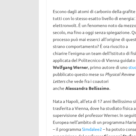
Escono dagli atomi di carbonio della grafite
tutti con lo stesso esatto livello di energia: 
elettronvolt. È un fenomeno noto da mezz
secolo, ma fino a oggi senza spiegazione. Q
processo può mai esserci all’origine di ques
strano comportamento? È ora riuscito a
chiarire l’enigma un team dell’Istituto di fis
applicata del Politecnico di Vienna guidato
Wolfgang Werner
, primo autore di uno
stu
pubblicato questo mese su
Physical Review
Letters
che vede fra i coautori
anche
Alessandra Bellissimo
.
Nata a Napoli, all’eta di 17 anni Bellissimo si
trasferita a Vienna, dove ha studiato fisica 
supervisione del professor Werner. In seguit
Europea nell’ambito di un programma Marie-
– il programma
Simdalee2
– ha potuto conseg