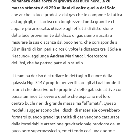
dominata dalla forza di gravità del buco nero, la cui
massa stimata è di 250 milioni di volte quella del Sole
,
che anche la luce prodotta dal gas che lo compone fa fatica
a sfuggirgli, e ci arriva con lunghezze d’onda grandi e ci
appare più arrossata. «Grazie agli effetti di distorsione
della luce proveniente dal disco di gas siamo riusciti a
misurare la sua distanza dal buco nero, che corrisponde a
30 miliardi di km, pari a circa 6 volte la distanza tra il Sole e
Nettuno», aggiunge
Andrea Marinucci
, ricercatore
dell’Asi, che ha partecipato allo studio.
Il team ha deciso di studiare in dettaglio il cuore della
galassia Ngc 3147 proprio per verificare gli attuali modelli
teorici che descrivono le proprietà delle galassie attive con
bassa luminosità, ovvero quelle che ospitano nel loro
centro buchi neri di grande massa ma “affamati”. Questi
modelli suggeriscono che i dischi di materiale dovrebbero
formarsi quando grandi quantità di gas vengono catturate
dalla formidabile attrazione gravitazionale prodotta da un
buco nero supermassiccio, emettendo così una enorme