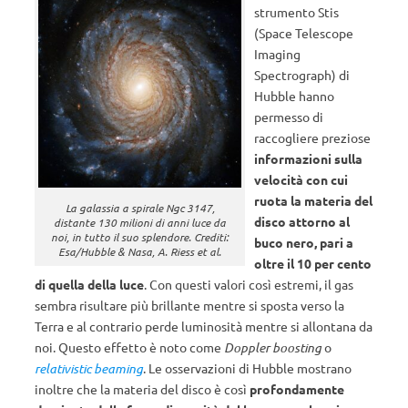
strumento Stis
(Space Telescope
Imaging
Spectrograph) di
Hubble hanno
permesso di
raccogliere preziose
informazioni sulla
velocità con cui
ruota la materia del
La galassia a spirale Ngc 3147,
disco attorno al
distante 130 milioni di anni luce da
noi, in tutto il suo splendore. Crediti:
buco nero, pari a
Esa/Hubble & Nasa, A. Riess et al.
oltre il 10 per cento
di quella della luce
. Con questi valori così estremi, il gas
sembra risultare più brillante mentre si sposta verso la
Terra e al contrario perde luminosità mentre si allontana da
noi. Questo effetto è noto come
Doppler boosting
o
relativistic beaming
. Le osservazioni di Hubble mostrano
inoltre che la materia del disco è così
profondamente