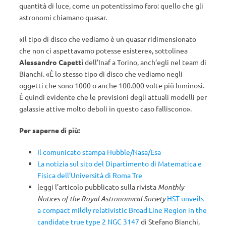
quantità di luce, come un potentissimo faro: quello che gli
astronomi chiamano quasar.
«Il tipo di disco che vediamo è un quasar ridimensionato
che non ci aspettavamo potesse esistere», sottolinea
Alessandro Capetti
dell’Inaf a Torino, anch’egli nel team di
Bianchi. «È lo stesso tipo di disco che vediamo negli
oggetti che sono 1000 o anche 100.000 volte più luminosi.
È quindi evidente che le previsioni degli attuali modelli per
galassie attive molto deboli in questo caso falliscono».
Per saperne di più:
Il comunicato stampa Hubble/Nasa/Esa
La notizia sul sito del Dipartimento di Matematica e
Fisica dell’Università di Roma Tre
leggi l’articolo pubblicato sulla rivista
Monthly
Notices of the Royal Astronomical Society
HST unveils
a compact mildly relativistic Broad Line Region in the
candidate true type 2 NGC 3147
di Stefano Bianchi,