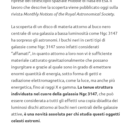
riprese del telescopio spaziale Hubble di Nasa ed Esa. Il
lavoro che descrive la scoperta viene pubblicato oggi sulla
rivista
Monthly Notices of the Royal Astronomical Society
.
La scoperta di un disco di materia attorno al buco nero
centrale di una galassia a bassa luminosità come Ngc 3147
ha sorpreso gli astronomi. I buchi neri in certi tipi di
galassie come Ngc 3147 sono infatti considerati
“affamati”, in quanto attorno a loro non vi è sufficiente
materiale catturato gravitazionalmente che possano
ingurgitare e grazie al quale sono in grado di emettere
enormi quantità di energia, sotto forma di getti e
radiazione elettromagnetica, come la luce, ma anche più
energetica, fino ai raggi X e gamma.
La tenue struttura
individuata nel cuore della galassia Ngc 3147
, che può
essere considerata a tutti gli effetti una copia sbiadita dei
luminosi dischi attorno ai buchi neri centrali delle galassie
attive,
è una novità assoluta per chi studia questi oggetti
celesti estremi
.