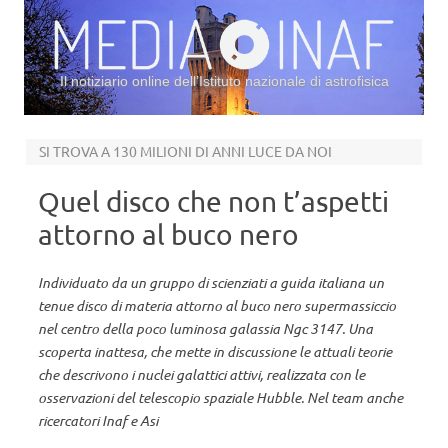
Il notiziario online dell’Istituto nazionale di astrofisica
Vai al contenuto
SI TROVA A 130 MILIONI DI ANNI LUCE DA NOI
Quel disco che non t’aspetti
attorno al buco nero
Individuato da un gruppo di scienziati a guida italiana un
tenue disco di materia attorno al buco nero supermassiccio
nel centro della poco luminosa galassia Ngc 3147. Una
scoperta inattesa, che mette in discussione le attuali teorie
che descrivono i nuclei galattici attivi, realizzata con le
osservazioni del telescopio spaziale Hubble. Nel team anche
ricercatori Inaf e Asi