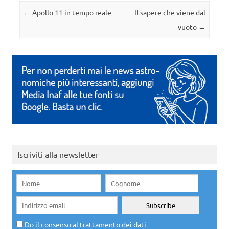
Navigazione articolo
←
Apollo 11 in tempo reale
Il sapere che viene dal
vuoto
→
Iscriviti alla newsletter
Do il consenso al trattamento dei dati