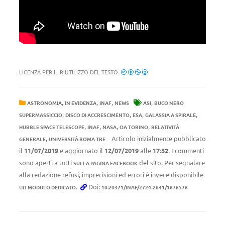
LICENZA PER IL RIUTILIZZO DEL TESTO:
,
,
,
,
ASTRONOMIA
IN EVIDENZA
INAF
NEWS
ASI
BUCO NERO
,
,
,
,
SUPERMASSICCIO
DISCO DI ACCRESCIMENTO
ESA
GALASSIA A SPIRALE
,
,
,
,
HUBBLE SPACE TELESCOPE
INAF
NASA
OA TORINO
RELATIVITÀ
,
Articolo inizialmente pubblicato
GENERALE
UNIVERSITÀ ROMA TRE
il
11/07/2019
e aggiornato il
12/07/2019
alle
17:52
. I commenti
sono aperti a tutti
del sito. Per segnalare
SULLA PAGINA FACEBOOK
alla redazione refusi, imprecisioni ed errori è invece disponibile
un
.
Doi:
MODULO DEDICATO
10.20371/INAF/2724-2641/1676576