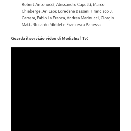
Robert Antonucci, Alessandro Capetti, Marco
Chiaberge, Ari Laor, Loredana Bassani, Francisco J.
Carrera, Fabio La Franca, Andrea Marinucci, Giorgio
Matt, Riccardo Middei e Francesca Panessa
Guarda il servizio video di MediaInaf Tv: