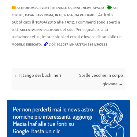
,
,
,
,
,
,
ASTRONOMIA
EVENTI
IN EVIDENZA
INAF
NEWS
SPAZIO
ASI
,
,
,
,
,
Articolo
CERERE
DAWN
IAPS ROMA
INAF
NASA
OA PALERMO
pubblicato il
10/04/2015
alle
14:12
. I commenti sono aperti a
tutti
del sito. Per segnalare alla
SULLA PAGINA FACEBOOK
redazione refusi, imprecisioni ed errori è invece disponibile un
.
Doi:
MODULO DEDICATO
10.20371/INAF/2724-2641/505228
Navigazione articolo
←
Il tango dei buchi neri
Stelle vecchie in corpo
giovane
→